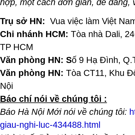
hợp, một cách đơn giản, dễ dàng,
Trụ sở HN:
Vua việc làm Việt Nam
Chi nhánh HCM:
Tòa nhà Dali, 2
TP HCM
Văn phòng HN: S
ố 9 Hạ Đình, Q.
Văn phòng HN:
Tòa CT11, Khu Đô
Nội
​Báo chí nói về chúng tôi :
Báo Hà Nội Mới nói về chúng tôi:
h
giau-nghi-luc-434488.html