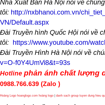
Nhà Xuất Bản Hà Nội nói về chúng
tôi:
http://nxbhanoi.com.vn/chi_tiet
VN/Default.aspx
Đài Truyền hình Quốc Hội nói về 
tôi:
https://www.youtube.com/wa
Đài Truyền Hình Hà Nội nói về chú
v=O-f0Y4UmVi8&t=93s
phản ánh chất lượng d
Hotline
0988.766.639
(Zalo )
Hoàng Logo hoanglogo.com
hoàng logo
|
danh sach group tuyen dung hieu q