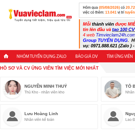
Hôm qua
(05/08/2026)
có
20.7
việc có thêm:
13.041
vị trí
tuyển
Mỗi
thành viên
được MIỄ
tin lên đầu và
tạo 100 CV
4 web
Timvieclam24h.co
Group TUYỂN DỤNG
.
H
vụ: 0971.888.621 (Zalo ) -
NHÓM TUYỂN DỤNG ZALO
BÁO GIÁ DV
TÌM ỨNG VIÊN
HỒ SƠ VÀ CV ỨNG VIÊN TÌM VIỆC MỚI NHẤT
NGUYỄN MINH THUÝ
TÔ 
Thủ Kho - nhân viên kho
Nhân 
Lưu Hoàng Linh
Ngu
Nhân viên kế toán
Lao 