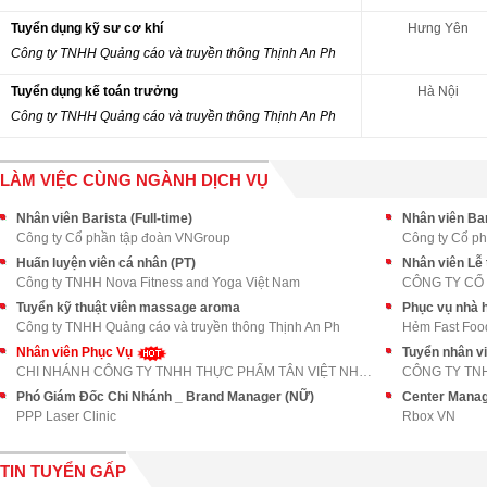
Tuyển dụng kỹ sư cơ khí
Hưng Yên
Công ty TNHH Quảng cáo và truyền thông Thịnh An Ph
Tuyển dụng kế toán trưởng
Hà Nội
Công ty TNHH Quảng cáo và truyền thông Thịnh An Ph
LÀM VIỆC CÙNG NGÀNH DỊCH VỤ
Nhân viên Barista (Full-time)
Nhân viên Bar
Công ty Cổ phần tập đoàn VNGroup
Công ty Cổ p
Huấn luyện viên cá nhân (PT)
Nhân viên Lễ 
Công ty TNHH Nova Fitness and Yoga Việt Nam
Tuyển kỹ thuật viên massage aroma
Phục vụ nhà 
Công ty TNHH Quảng cáo và truyền thông Thịnh An Ph
Hẻm Fast Foo
Nhân viên Phục Vụ
Tuyển nhân vi
CHI NHÁNH CÔNG TY TNHH THỰC PHẨM TÂN VIỆT NHẬT TẠI
Phó Giám Đốc Chi Nhánh _ Brand Manager (NỮ)
Center Manag
PPP Laser Clinic
Rbox VN
TIN TUYỂN GẤP