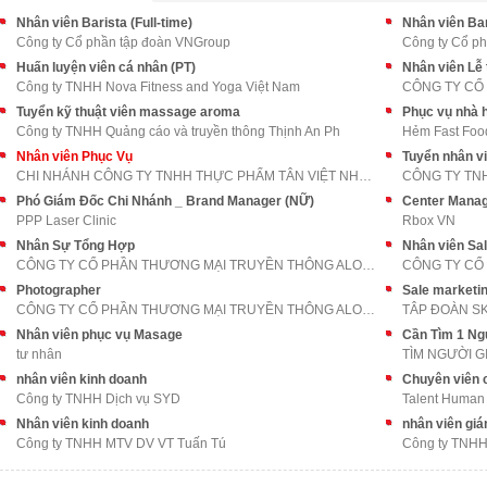
Nhân viên Barista (Full-time)
Nhân viên Bar
Công ty Cổ phần tập đoàn VNGroup
Công ty Cổ p
Huấn luyện viên cá nhân (PT)
Nhân viên Lễ 
Công ty TNHH Nova Fitness and Yoga Việt Nam
Tuyển kỹ thuật viên massage aroma
Phục vụ nhà 
Công ty TNHH Quảng cáo và truyền thông Thịnh An Ph
Hẻm Fast Foo
Nhân viên Phục Vụ
Tuyển nhân vi
CHI NHÁNH CÔNG TY TNHH THỰC PHẨM TÂN VIỆT NHẬT TẠI
Phó Giám Đốc Chi Nhánh _ Brand Manager (NỮ)
Center Manag
PPP Laser Clinic
Rbox VN
Nhân Sự Tổng Hợp
Nhân viên Sale
CÔNG TY CỔ PHẦN THƯƠNG MẠI TRUYỀN THÔNG ALOHA MEDI
Photographer
Sale marketi
CÔNG TY CỔ PHẦN THƯƠNG MẠI TRUYỀN THÔNG ALOHA MEDI
TÂP ĐOÀN S
Nhân viên phục vụ Masage
tư nhân
TÌM NGƯỜI G
nhân viên kinh doanh
Chuyên viên 
Công ty TNHH Dịch vụ SYD
Talent Human
Nhân viên kinh doanh
nhân viên gi
Công ty TNHH MTV DV VT Tuấn Tú
Công ty TNHH