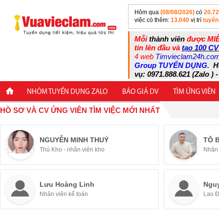
Hôm qua
(08/08/2026)
có
20.7
việc có thêm:
13.040
vị trí
tuyển
Mỗi
thành viên
được MIỄ
tin lên đầu và
tạo 100 CV
4 web
Timvieclam24h.co
Group TUYỂN DỤNG
.
H
vụ: 0971.888.621 (Zalo ) -
NHÓM TUYỂN DỤNG ZALO
BÁO GIÁ DV
TÌM ỨNG VIÊN
HỒ SƠ VÀ CV ỨNG VIÊN TÌM VIỆC MỚI NHẤT
NGUYỄN MINH THUÝ
TÔ 
Thủ Kho - nhân viên kho
Nhân 
Lưu Hoàng Linh
Ngu
Nhân viên kế toán
Lao 