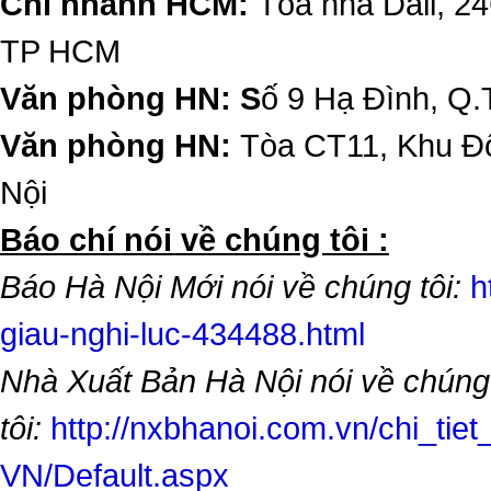
Chi nhánh HCM:
Tòa nhà Dali, 2
TP HCM
Văn phòng HN: S
ố 9 Hạ Đình, Q.
Văn phòng HN:
Tòa CT11, Khu Đô
Nội
​Báo chí nói về chúng tôi :
Báo Hà Nội Mới nói về chúng tôi:
h
giau-nghi-luc-434488.html
Nhà Xuất Bản Hà Nội nói về chúng
tôi:
http://nxbhanoi.com.vn/chi_tiet
VN/Default.aspx