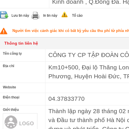
Kinh doanh , Q.Đống Đa. H
Lưu tin này
In tin này
Tố cáo
Người tìm việc cảnh giác khi có bất kỳ yêu cầu thu phí từ phía 
Thông tin liên hệ
Tên công ty
CÔNG TY CP TẬP ĐOÀN C
Địa chỉ
Km10+500, Đại lộ Thăng Long
Phương, Huyện Hoài Đức, TP
Website
Điện thoại
04.37833770
Giới thiệu
Thành lập ngày 28 tháng 02
và Đầu tư thành phố Hà Nội 
dựng và phát triển, Công ty