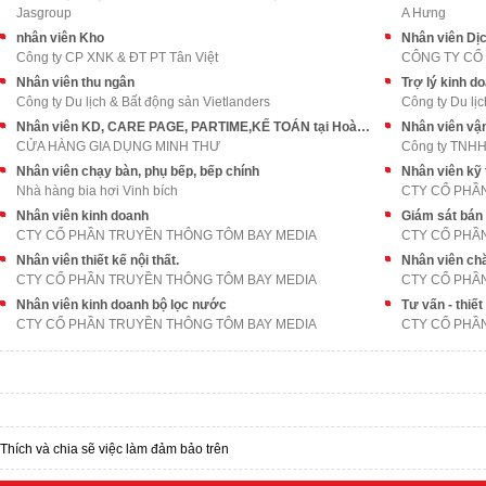
Jasgroup
A Hưng
nhân viên Kho
Nhân viên Dị
Công ty CP XNK & ĐT PT Tân Việt
CÔNG TY CỔ
Nhân viên thu ngân
Trợ lý kinh d
Công ty Du lịch & Bất động sản Vietlanders
Công ty Du lịc
Nhân viên KD, CARE PAGE, PARTIME,KẾ TOÁN tại Hoàng Mai
Nhân viên vận
CỬA HÀNG GIA DỤNG MINH THƯ
Công ty TNHH
Nhân viên chạy bàn, phụ bếp, bếp chính
Nhân viên kỹ t
Nhà hàng bia hơi Vinh bích
CTY CỔ PHẦ
Nhân viên kinh doanh
Giám sát bán
CTY CỔ PHẦN TRUYỀN THÔNG TÔM BAY MEDIA
CTY CỔ PHẦ
Nhân viên thiết kế nội thất.
Nhân viên ch
CTY CỔ PHẦN TRUYỀN THÔNG TÔM BAY MEDIA
CTY CỔ PHẦ
Nhân viên kinh doanh bộ lọc nước
Tư vấn - thiết
CTY CỔ PHẦN TRUYỀN THÔNG TÔM BAY MEDIA
CTY CỔ PHẦ
Thích và chia sẽ việc làm đảm bảo trên