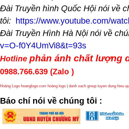
Đài Truyền hình Quốc Hội nói về 
tôi:
https://www.youtube.com/wa
Đài Truyền Hình Hà Nội nói về chú
v=O-f0Y4UmVi8&t=93s
phản ánh chất lượng d
Hotline
0988.766.639
(Zalo )
Hoàng Logo hoanglogo.com
hoàng logo
|
danh sach group tuyen dung hieu q
​Báo chí nói về chúng tôi
: