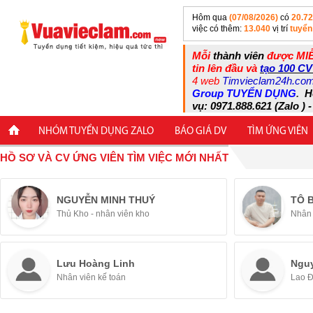
Hôm qua
(07/08/2026)
có
20.7
việc có thêm:
13.040
vị trí
tuyển
Mỗi
thành viên
được MIỄ
tin lên đầu và
tạo 100 CV
4 web
Timvieclam24h.co
Group TUYỂN DỤNG
.
H
vụ: 0971.888.621 (Zalo ) -
NHÓM TUYỂN DỤNG ZALO
BÁO GIÁ DV
TÌM ỨNG VIÊN
HỒ SƠ VÀ CV ỨNG VIÊN TÌM VIỆC MỚI NHẤT
NGUYỄN MINH THUÝ
TÔ 
Thủ Kho - nhân viên kho
Nhân 
Lưu Hoàng Linh
Ngu
Nhân viên kế toán
Lao 