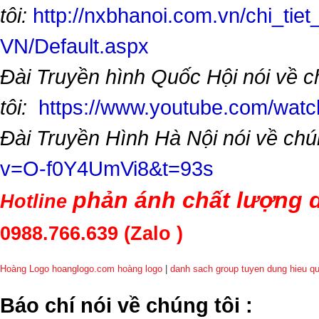
tôi:
http://nxbhanoi.com.vn/chi_tiet
VN/Default.aspx
Đài Truyền hình Quốc Hội nói về 
tôi:
https://www.youtube.com/wa
Đài Truyền Hình Hà Nội nói về chú
v=O-f0Y4UmVi8&t=93s
phản ánh chất lượng d
Hotline
0988.766.639
(Zalo )
Hoàng Logo hoanglogo.com
hoàng logo
|
danh sach group tuyen dung hieu q
​Báo chí nói về chúng tôi
: