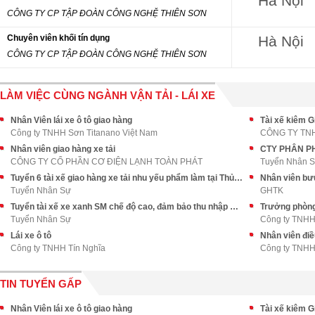
Hà Nội
CÔNG TY CP TẬP ĐOÀN CÔNG NGHỆ THIÊN SƠN
Chuyên viên khối tín dụng
Hà Nội
CÔNG TY CP TẬP ĐOÀN CÔNG NGHỆ THIÊN SƠN
LÀM VIỆC CÙNG NGÀNH VẬN TẢI - LÁI XE
Nhân Viên lái xe ô tô giao hàng
Tài xế kiêm G
Công ty TNHH Sơn Titanano Việt Nam
CÔNG TY TN
Nhân viên giao hàng xe tải
CÔNG TY CỔ PHẦN CƠ ĐIỆN LẠNH TOÀN PHÁT
Tuyển Nhân 
Tuyển 6 tài xế giao hàng xe tải nhu yếu phẩm làm tại Thủ Đức
Nhân viên bư
Tuyển Nhân Sự
GHTK
Tuyển tài xế xe xanh SM chế độ cao, đảm bảo thu nhập ổn định
Trưởng phòng
Tuyển Nhân Sự
Công ty TNHH
Lái xe ô tô
Nhân viên điề
Công ty TNHH Tín Nghĩa
Công ty TNHH
TIN TUYỂN GẤP
Nhân Viên lái xe ô tô giao hàng
Tài xế kiêm G