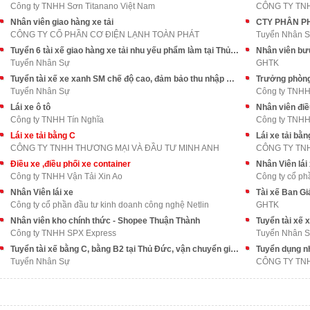
Công ty TNHH Sơn Titanano Việt Nam
CÔNG TY TN
Nhân viên giao hàng xe tải
CÔNG TY CỔ PHẦN CƠ ĐIỆN LẠNH TOÀN PHÁT
Tuyển Nhân 
Tuyển 6 tài xế giao hàng xe tải nhu yếu phẩm làm tại Thủ Đức
Nhân viên bư
Tuyển Nhân Sự
GHTK
Tuyển tài xế xe xanh SM chế độ cao, đảm bảo thu nhập ổn định
Trưởng phòng
Tuyển Nhân Sự
Công ty TNHH
Lái xe ô tô
Nhân viên điề
Công ty TNHH Tín Nghĩa
Công ty TNHH
Lái xe tải bằng C
Lái xe tải bằn
CÔNG TY TNHH THƯƠNG MẠI VÀ ĐẦU TƯ MINH ANH
CÔNG TY TN
Điều xe ,điều phối xe container
Nhân Viên lái
Công ty TNHH Vận Tải Xin Ao
Công ty cổ ph
Nhân Viên lái xe
Tài xế Ban G
Công ty cổ phần đầu tư kinh doanh công nghệ Netlin
GHTK
Nhân viên kho chính thức - Shopee Thuận Thành
Công ty TNHH SPX Express
Tuyển Nhân 
Tuyển tài xế bằng C, bằng B2 tại Thủ Đức, vận chuyển giao hàng
Tuyển dụng nh
Tuyển Nhân Sự