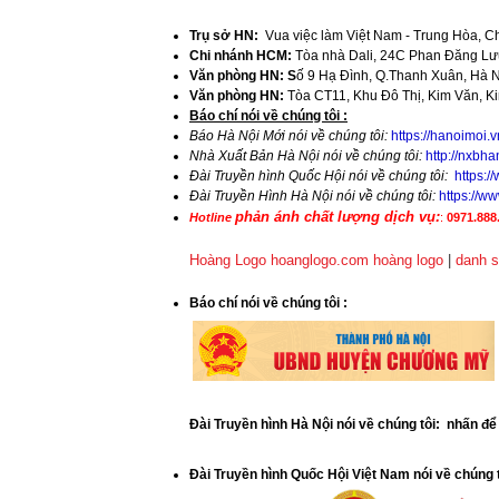
Trụ sở HN:
Vua việc làm Việt Nam - Trung Hòa, C
Chi nhánh HCM:
Tòa nhà Dali, 24C Phan Đăng Lưu
Văn phòng HN: S
ố 9 Hạ Đình, Q.Thanh Xuân, Hà 
Văn phòng HN:
Tòa CT11, Khu Đô Thị, Kim Văn, K
​Báo chí nói về chúng tôi :
Báo Hà Nội Mới nói về chúng tôi:
https://hanoimoi.
Nhà Xuất Bản Hà Nội nói về chúng tôi:
http://nxbha
Đài Truyền hình Quốc Hội nói về chúng tôi:
https:
Đài Truyền Hình Hà Nội nói về chúng tôi:
https://
phản ánh chất lượng dịch vụ:
Hotline
:
0971.888.
Hoàng Logo hoanglogo.com
hoàng logo
|
danh s
​Báo chí nói về chúng tôi
:
Đài Truyền hình Hà Nội nói về chúng tôi: nhấn đ
Đài Truyền hình Quốc Hội Việt Nam nói về chúng 