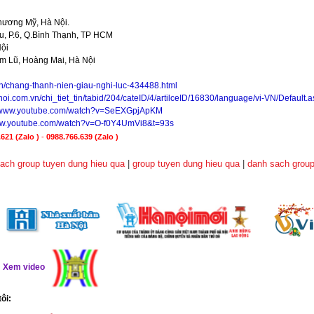
hương Mỹ, Hà Nội.
, P.6, Q.Bình Thạnh, TP HCM
Nội
im Lũ, Hoàng Mai, Hà Nội
vn/chang-thanh-nien-giau-nghi-luc-434488.html
noi.com.vn/chi_tiet_tin/tabid/204/cateID/4/artilceID/16830/language/vi-VN/Default.
//www.youtube.com/watch?v=SeEXGpjApKM
www.youtube.com/watch?v=O-f0Y4UmVi8&t=93s
621 (Zalo )
-
0988.766.639
(Zalo )
ach group tuyen dung hieu qua
|
group tuyen dung hieu qua
|
danh sach group
ể
Xem video
tôi: