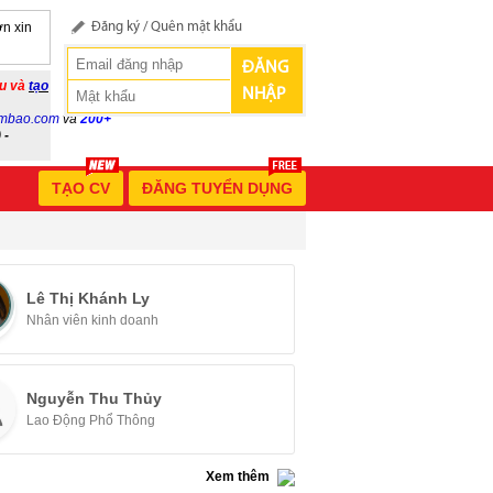
n xin
Đăng ký
/
Quên mật khẩu
ĐĂNG
ầu và
tạo
NHẬP
mbao.com
và
200+
 -
TẠO CV
ĐĂNG TUYỂN DỤNG
Lê Thị Khánh Ly
Nhân viên kinh doanh
Nguyễn Thu Thủy
Lao Động Phổ Thông
Xem thêm