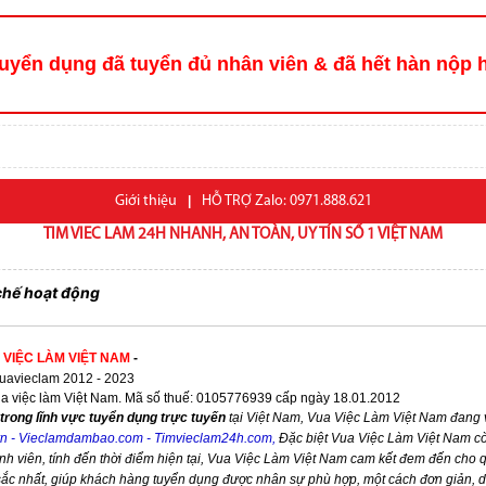
uyển dụng đã tuyển đủ nhân viên & đã hết hàn nộp 
Giới thiệu
|
HỖ TRỢ Zalo: 0971.888.621
TIM VIEC LAM 24H NHANH, AN TOÀN, UY TÍN SỐ 1 VIỆT NAM
chế hoạt động
 VIỆC LÀM VIỆT NAM
-
avieclam 2012 - 2023
ua việc làm Việt Nam. Mã số thuế: 0105776939 cấp ngày 18.01.2012
trong lĩnh vực tuyển dụng trực tuyến
tại Việt Nam,
Vua Việc Làm Việt Nam
đang v
vn
-
Vieclamdambao.com
-
Timvieclam24h.com
,
Đặc biệt
Vua Việc Làm Việt Nam
cò
nh viên, tính đến thời điểm hiện tại,
Vua Việc Làm Việt Nam
cam kết đem đến cho qu
 sắc nhất, giúp khách hàng tuyển dụng được nhân sự phù hợp, một cách đơn giản, 