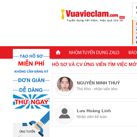
NHÓM TUYỂN DỤNG ZALO
BÁO
HỒ SƠ VÀ CV ỨNG VIÊN TÌM VIỆC MỚ
NGUYỄN MINH THUÝ
Thủ Kho - nhân viên kho
Lưu Hoàng Linh
Nhân viên kế toán