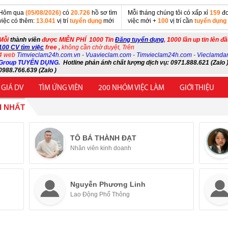
Hôm qua
(05/08/2026)
có
20.726
hồ sơ tìm
Mỗi tháng chúng tôi có xấp xỉ
159
đơ
việc có thêm:
13.041
vị trí
tuyển dụng
mới
việc mới +
100
vị trí cần
tuyển dụng
Mỗi
thành viên
được MIỄN PHÍ 1000 Tin
Đăng tuyển dụng
, 1000 lần up tin lên đ
100 CV tìm việc
free ,
không cần chờ duyệt, Trên
4 web
Timvieclam24h.com.vn
-
Vuavieclam.com
-
Timvieclam24h.com
-
Vieclamda
Group TUYỂN DỤNG
.
Hotline phản ánh chất lượng dịch vụ: 0971.888.621 (Zalo )
0988.766.639 (Zalo )
 GIÁ DV
TÌM ỨNG VIÊN
200 NHÓM VIỆC LÀM
GIỚI THIỆU
I NHẤT
TÔ BÁ THÀNH ĐẠT
Nhân viên kinh doanh
Nguyễn Phương Linh
Lao Động Phổ Thông