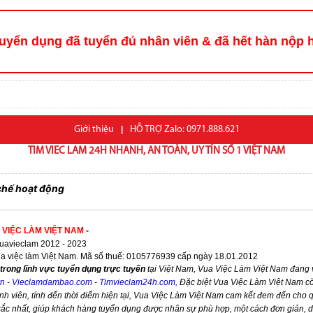
uyển dụng đã tuyển đủ nhân viên & đã hết hàn nộp 
Giới thiệu
|
HỖ TRỢ Zalo: 0971.888.621
TIM VIEC LAM 24H NHANH, AN TOÀN, UY TÍN SỐ 1 VIỆT NAM
chế hoạt động
 VIỆC LÀM VIỆT NAM
-
avieclam 2012 - 2023
ua việc làm Việt Nam. Mã số thuế: 0105776939 cấp ngày 18.01.2012
trong lĩnh vực tuyển dụng trực tuyến
tại Việt Nam,
Vua Việc Làm Việt Nam
đang v
vn
-
Vieclamdambao.com
-
Timvieclam24h.com
,
Đặc biệt
Vua Việc Làm Việt Nam
cò
nh viên, tính đến thời điểm hiện tại,
Vua Việc Làm Việt Nam
cam kết đem đến cho qu
 sắc nhất, giúp khách hàng tuyển dụng được nhân sự phù hợp, một cách đơn giản, 