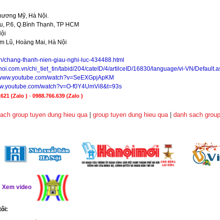
hương Mỹ, Hà Nội.
, P.6, Q.Bình Thạnh, TP HCM
Nội
im Lũ, Hoàng Mai, Hà Nội
vn/chang-thanh-nien-giau-nghi-luc-434488.html
noi.com.vn/chi_tiet_tin/tabid/204/cateID/4/artilceID/16830/language/vi-VN/Default.
//www.youtube.com/watch?v=SeEXGpjApKM
www.youtube.com/watch?v=O-f0Y4UmVi8&t=93s
621 (Zalo )
-
0988.766.639
(Zalo )
ach group tuyen dung hieu qua
|
group tuyen dung hieu qua
|
danh sach group
ể
Xem video
tôi: