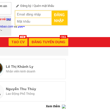
n xin
Đăng ký
/
Quên mật khẩu
ĐĂNG
ầu và
tạo
NHẬP
mbao.com
và
200+
 -
TẠO CV
ĐĂNG TUYỂN DỤNG
Lê Thị Khánh Ly
Nhân viên kinh doanh
Nguyễn Thu Thủy
Lao Động Phổ Thông
Xem thêm