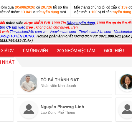
Hôm qua
(05/08/2026)
có
20.726
hồ sơ tìm
Mỗi tháng chúng tôi có xấp xỉ
159
đơ
việc có thêm:
13.041
vị trí
tuyển dụng
mới
việc mới +
100
vị trí cần
tuyển dụng
Mỗi
thành viên
được MIỄN PHÍ 1000 Tin
Đăng tuyển dụng
, 1000 lần up tin lên đ
100 CV tìm việc
free ,
không cần chờ duyệt, Trên
4 web
Timvieclam24h.com.vn
-
Vuavieclam.com
-
Timvieclam24h.com
-
Vieclamda
Group TUYỂN DỤNG
.
Hotline phản ánh chất lượng dịch vụ: 0971.888.621 (Zalo )
0988.766.639 (Zalo )
 GIÁ DV
TÌM ỨNG VIÊN
200 NHÓM VIỆC LÀM
GIỚI THIỆU
I NHẤT
TÔ BÁ THÀNH ĐẠT
Nhân viên kinh doanh
Nguyễn Phương Linh
Lao Động Phổ Thông