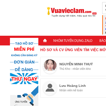
NHÓM TUYỂN DỤNG ZALO
BÁO
HỒ SƠ VÀ CV ỨNG VIÊN TÌM VIỆC MỚ
NGUYỄN MINH THUÝ
Thủ Kho - nhân viên kho
Lưu Hoàng Linh
Nhân viên kế toán