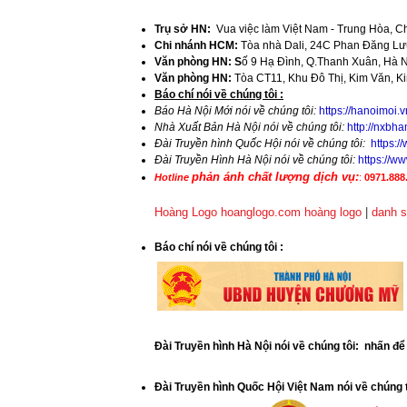
Trụ sở HN:
Vua việc làm Việt Nam - Trung Hòa, C
Chi nhánh HCM:
Tòa nhà Dali, 24C Phan Đăng Lưu
Văn phòng HN: S
ố 9 Hạ Đình, Q.Thanh Xuân, Hà 
Văn phòng HN:
Tòa CT11, Khu Đô Thị, Kim Văn, K
​Báo chí nói về chúng tôi :
Báo Hà Nội Mới nói về chúng tôi:
https://hanoimoi.
Nhà Xuất Bản Hà Nội nói về chúng tôi:
http://nxbha
Đài Truyền hình Quốc Hội nói về chúng tôi:
https:
Đài Truyền Hình Hà Nội nói về chúng tôi:
https://
phản ánh chất lượng dịch vụ:
Hotline
:
0971.888.
Hoàng Logo hoanglogo.com
hoàng logo
|
danh s
​Báo chí nói về chúng tôi
:
Đài Truyền hình Hà Nội nói về chúng tôi: nhấn đ
Đài Truyền hình Quốc Hội Việt Nam nói về chúng 