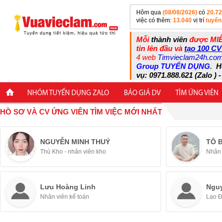
Hôm qua
(08/08/2026)
có
20.7
việc có thêm:
13.040
vị trí
tuyển
Mỗi
thành viên
được MIỄ
tin lên đầu và
tạo 100 CV
4 web
Timvieclam24h.co
Group TUYỂN DỤNG
.
H
vụ: 0971.888.621 (Zalo ) -
NHÓM TUYỂN DỤNG ZALO
BÁO GIÁ DV
TÌM ỨNG VIÊN
HỒ SƠ VÀ CV ỨNG VIÊN TÌM VIỆC MỚI NHẤT
NGUYỄN MINH THUÝ
TÔ 
Thủ Kho - nhân viên kho
Nhân 
Lưu Hoàng Linh
Ngu
Nhân viên kế toán
Lao 