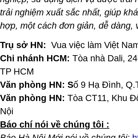
trải nghiệm xuất sắc nhất, giúp k
hợp, một cách đơn giản, dễ dàng,
Trụ sở HN:
Vua việc làm Việt Nam
Chi nhánh HCM:
Tòa nhà Dali, 2
TP HCM
Văn phòng HN: S
ố 9 Hạ Đình, Q.
Văn phòng HN:
Tòa CT11, Khu Đô
Nội
​Báo chí nói về chúng tôi :
Báo Hà Nội Mới nói về chúng tôi:
h