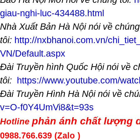
giau-nghi-luc-434488.html
Nhà Xuất Bản Hà Nội nói về chúng
tôi:
http://nxbhanoi.com.vn/chi_tiet
VN/Default.aspx
Đài Truyền hình Quốc Hội nói về 
tôi:
https://www.youtube.com/wa
Đài Truyền Hình Hà Nội nói về chú
v=O-f0Y4UmVi8&t=93s
phản ánh chất lượng d
Hotline
0988.766.639
(Zalo )