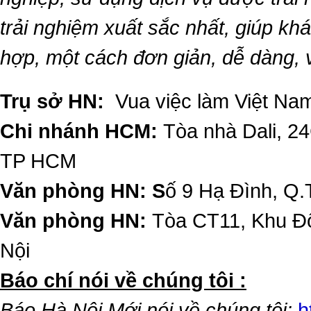
trải nghiệm xuất sắc nhất, giúp k
hợp, một cách đơn giản, dễ dàng,
Trụ sở HN:
Vua việc làm Việt Nam
Chi nhánh HCM:
Tòa nhà Dali, 2
TP HCM
Văn phòng HN: S
ố 9 Hạ Đình, Q.
Văn phòng HN:
Tòa CT11, Khu Đô
Nội
​Báo chí nói về chúng tôi :
Báo Hà Nội Mới nói về chúng tôi:
h