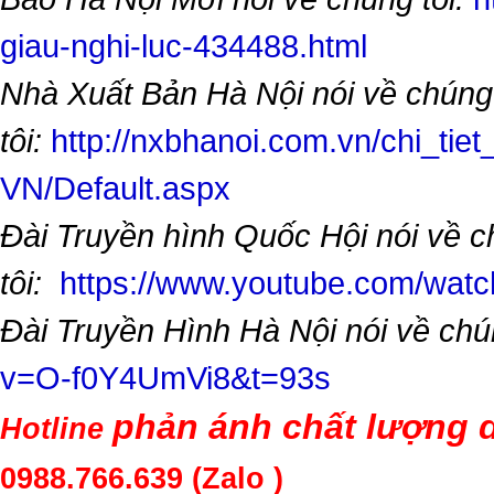
giau-nghi-luc-434488.html
Nhà Xuất Bản Hà Nội nói về chúng
tôi:
http://nxbhanoi.com.vn/chi_tiet
VN/Default.aspx
Đài Truyền hình Quốc Hội nói về 
tôi:
https://www.youtube.com/wa
Đài Truyền Hình Hà Nội nói về chú
v=O-f0Y4UmVi8&t=93s
phản ánh chất lượng d
Hotline
0988.766.639
(Zalo )