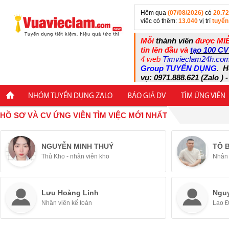
Hôm qua
(07/08/2026)
có
20.7
việc có thêm:
13.040
vị trí
tuyển
Mỗi
thành viên
được MIỄ
tin lên đầu và
tạo 100 CV
4 web
Timvieclam24h.co
Group TUYỂN DỤNG
.
H
vụ: 0971.888.621 (Zalo ) -
NHÓM TUYỂN DỤNG ZALO
BÁO GIÁ DV
TÌM ỨNG VIÊN
HỒ SƠ VÀ CV ỨNG VIÊN TÌM VIỆC MỚI NHẤT
NGUYỄN MINH THUÝ
TÔ 
Thủ Kho - nhân viên kho
Nhân 
Lưu Hoàng Linh
Ngu
Nhân viên kế toán
Lao 