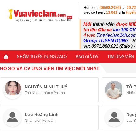
Hôm qua
(06/08/2026)
có
20.7
việc có thêm:
13.041
vị trí
tuyển
Mỗi
thành viên
được MIỄ
tin lên đầu và
tạo 100 CV
4 web
Timvieclam24h.co
Group TUYỂN DỤNG
.
H
vụ: 0971.888.621 (Zalo ) -
NHÓM TUYỂN DỤNG ZALO
BÁO GIÁ DV
TÌM ỨNG VIÊN
HỒ SƠ VÀ CV ỨNG VIÊN TÌM VIỆC MỚI NHẤT
NGUYỄN MINH THUÝ
TÔ 
Thủ Kho - nhân viên kho
Nhân 
Lưu Hoàng Linh
Ngu
Nhân viên kế toán
Lao 