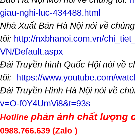
giau-nghi-luc-434488.html
Nhà Xuất Bản Hà Nội nói về chúng
tôi:
http://nxbhanoi.com.vn/chi_tiet
VN/Default.aspx
Đài Truyền hình Quốc Hội nói về 
tôi:
https://www.youtube.com/wa
Đài Truyền Hình Hà Nội nói về chú
v=O-f0Y4UmVi8&t=93s
phản ánh chất lượng d
Hotline
0988.766.639
(Zalo )