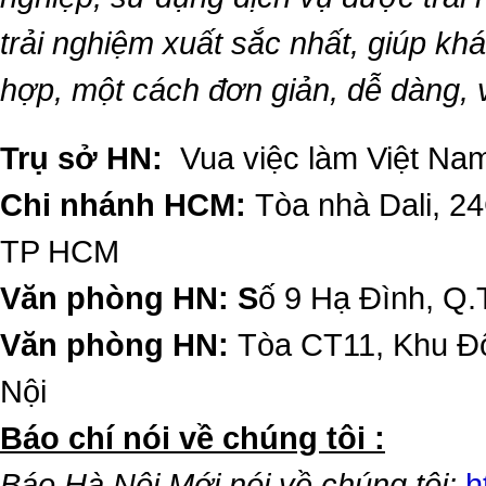
trải nghiệm xuất sắc nhất, giúp k
hợp, một cách đơn giản, dễ dàng,
Trụ sở HN:
Vua việc làm Việt Nam
Chi nhánh HCM:
Tòa nhà Dali, 2
TP HCM
Văn phòng HN: S
ố 9 Hạ Đình, Q.
Văn phòng HN:
Tòa CT11, Khu Đô
Nội
​Báo chí nói về chúng tôi :
Báo Hà Nội Mới nói về chúng tôi:
h