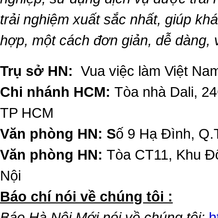
trải nghiệm xuất sắc nhất, giúp k
hợp, một cách đơn giản, dễ dàng,
Trụ sở HN:
Vua việc làm Việt Nam
Chi nhánh HCM:
Tòa nhà Dali, 2
TP HCM
Văn phòng HN: S
ố 9 Hạ Đình, Q.
Văn phòng HN:
Tòa CT11, Khu Đô
Nội
​Báo chí nói về chúng tôi :
Báo Hà Nội Mới nói về chúng tôi:
h