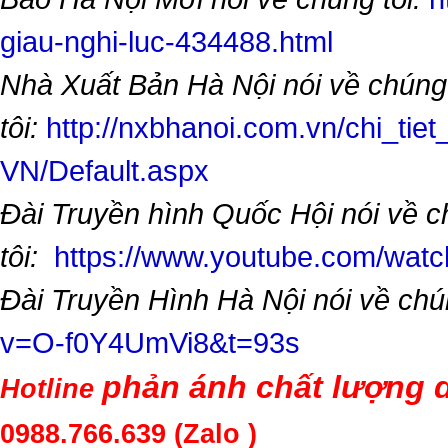
giau-nghi-luc-434488.html
Nhà Xuất Bản Hà Nội nói về chúng
tôi:
http://nxbhanoi.com.vn/chi_tiet
VN/Default.aspx
Đài Truyền hình Quốc Hội nói về 
tôi:
https://www.youtube.com/wa
Đài Truyền Hình Hà Nội nói về chú
v=O-f0Y4UmVi8&t=93s
phản ánh chất lượng d
Hotline
0988.766.639
(Zalo )