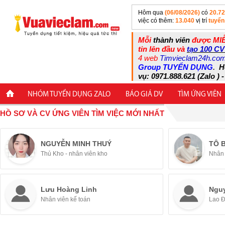
Hôm qua
(06/08/2026)
có
20.7
việc có thêm:
13.040
vị trí
tuyển
Mỗi
thành viên
được MIỄ
tin lên đầu và
tạo 100 CV
4 web
Timvieclam24h.co
Group TUYỂN DỤNG
.
H
vụ: 0971.888.621 (Zalo ) -
NHÓM TUYỂN DỤNG ZALO
BÁO GIÁ DV
TÌM ỨNG VIÊN
HỒ SƠ VÀ CV ỨNG VIÊN TÌM VIỆC MỚI NHẤT
NGUYỄN MINH THUÝ
TÔ 
Thủ Kho - nhân viên kho
Nhân 
Lưu Hoàng Linh
Ngu
Nhân viên kế toán
Lao 