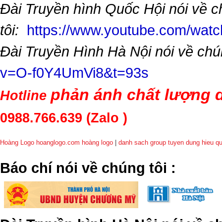
Đài Truyền hình Quốc Hội nói về 
tôi:
https://www.youtube.com/wa
Đài Truyền Hình Hà Nội nói về chú
v=O-f0Y4UmVi8&t=93s
phản ánh chất lượng d
Hotline
0988.766.639
(Zalo )
Hoàng Logo hoanglogo.com
hoàng logo
|
danh sach group tuyen dung hieu q
​Báo chí nói về chúng tôi
: