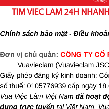
Giới thiệu
TIM VIEC LAM 24H NHANH,
Chính sách bảo mật
Điều khoả
-
Đơn vị chủ quản:
CÔNG TY CỔ 
Vuavieclam (Vuavieclam JSC) 
Giấy phép đăng ký kinh doanh: Cô
số thuế: 0105776939 cấp ngày 18
Vua Việc Làm Việt Nam
đã hoạt đ
dụng trực tuyến
tại Việt Nam,
Vua