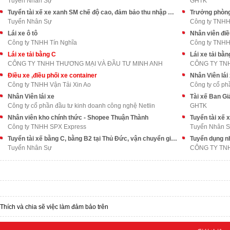
Tuyển Nhân Sự
GHTK
Tuyển tài xế xe xanh SM chế độ cao, đảm bảo thu nhập ổn định
Trưởng phòng
Tuyển Nhân Sự
Công ty TNHH
Lái xe ô tô
Nhân viên điề
Công ty TNHH Tín Nghĩa
Công ty TNHH
Lái xe tải bằng C
Lái xe tải bằn
CÔNG TY TNHH THƯƠNG MẠI VÀ ĐẦU TƯ MINH ANH
CÔNG TY TN
Điều xe ,điều phối xe container
Nhân Viên lái
Công ty TNHH Vận Tải Xin Ao
Công ty cổ ph
Nhân Viên lái xe
Tài xế Ban G
Công ty cổ phần đầu tư kinh doanh công nghệ Netlin
GHTK
Nhân viên kho chính thức - Shopee Thuận Thành
Công ty TNHH SPX Express
Tuyển Nhân 
Tuyển tài xế bằng C, bằng B2 tại Thủ Đức, vận chuyển giao hàng
Tuyển dụng nh
Tuyển Nhân Sự
Thích và chia sẽ việc làm đảm bảo trên