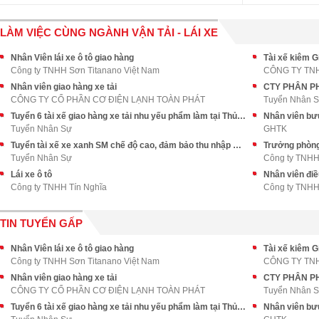
LÀM VIỆC CÙNG NGÀNH VẬN TẢI - LÁI XE
Nhân Viên lái xe ô tô giao hàng
Tài xế kiêm G
Công ty TNHH Sơn Titanano Việt Nam
CÔNG TY TN
Nhân viên giao hàng xe tải
CÔNG TY CỔ PHẦN CƠ ĐIỆN LẠNH TOÀN PHÁT
Tuyển Nhân 
Tuyển 6 tài xế giao hàng xe tải nhu yếu phẩm làm tại Thủ Đức
Nhân viên bư
Tuyển Nhân Sự
GHTK
Tuyển tài xế xe xanh SM chế độ cao, đảm bảo thu nhập ổn định
Trưởng phòng
Tuyển Nhân Sự
Công ty TNHH
Lái xe ô tô
Nhân viên điề
Công ty TNHH Tín Nghĩa
Công ty TNHH
TIN TUYỂN GẤP
Nhân Viên lái xe ô tô giao hàng
Tài xế kiêm G
Công ty TNHH Sơn Titanano Việt Nam
CÔNG TY TN
Nhân viên giao hàng xe tải
CÔNG TY CỔ PHẦN CƠ ĐIỆN LẠNH TOÀN PHÁT
Tuyển Nhân 
Tuyển 6 tài xế giao hàng xe tải nhu yếu phẩm làm tại Thủ Đức
Nhân viên bư