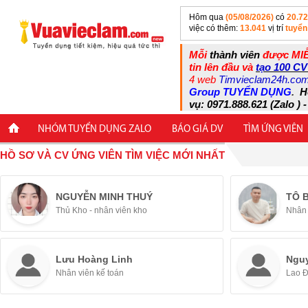
Hôm qua
(05/08/2026)
có
20.7
việc có thêm:
13.041
vị trí
tuyển
Mỗi
thành viên
được MIỄ
tin lên đầu và
tạo 100 CV
4 web
Timvieclam24h.co
Group TUYỂN DỤNG
.
H
vụ: 0971.888.621 (Zalo ) -
NHÓM TUYỂN DỤNG ZALO
BÁO GIÁ DV
TÌM ỨNG VIÊN
HỒ SƠ VÀ CV ỨNG VIÊN TÌM VIỆC MỚI NHẤT
NGUYỄN MINH THUÝ
TÔ 
Thủ Kho - nhân viên kho
Nhân 
Lưu Hoàng Linh
Ngu
Nhân viên kế toán
Lao 