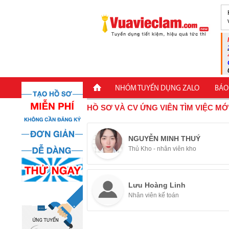
NHÓM TUYỂN DỤNG ZALO
BÁO
HỒ SƠ VÀ CV ỨNG VIÊN TÌM VIỆC MỚ
NGUYỄN MINH THUÝ
Thủ Kho - nhân viên kho
Lưu Hoàng Linh
Nhân viên kế toán