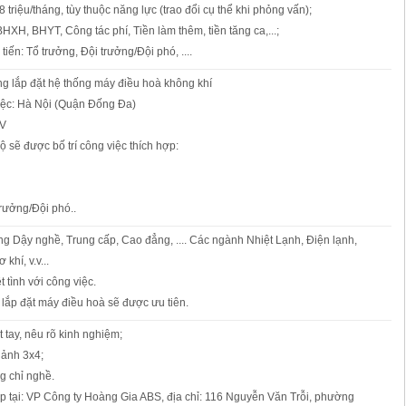
8 triệu/tháng, tùy thuộc năng lực (trao đổi cụ thể khi phỏng vấn);
HXH, BHYT, Công tác phí, Tiền làm thêm, tiền tăng ca,...;
tiến: Tổ trưởng, Đội trưởng/Đội phó, ....
công lắp đặt hệ thống máy điều hoà không khí
việc: Hà Nội (Quận Đống Đa)
NV
độ sẽ được bố trí công việc thích hợp:
trưởng/Đội phó..
ng Dậy nghề, Trung cấp, Cao đẳng, .... Các ngành Nhiệt Lạnh, Điện lạnh,
khí, v.v...
t tình với công việc.
lắp đặt máy điều hoà sẽ được ưu tiên.
t tay, nêu rõ kinh nghiệm;
ảnh 3x4;
g chỉ nghề.
ếp tại: VP Công ty Hoàng Gia ABS, địa chỉ: 116 Nguyễn Văn Trỗi, phường