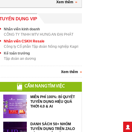
Xem thêm
TUYỂN DỤNG VIP
Nhân viên kinh doanh
CÔNG TY TNHH MTV HƯNG AN ĐẠI PHÁT
Nhân viên CSKH Resale
Công ty Cổ phần Tập đoàn Nông nghiệp Kagri
Kế toán trưởng
Tập đoàn an dương
Xem thêm
CẨM NANG TÌM VIỆC
MIỄN PHÍ 100%: BÍ QUYẾT
TUYỂN DỤNG HIỆU QUẢ
THỜI 4.0 & AI
DANH SÁCH 50+ NHÓM
TUYỂN DỤNG TRÊN ZALO