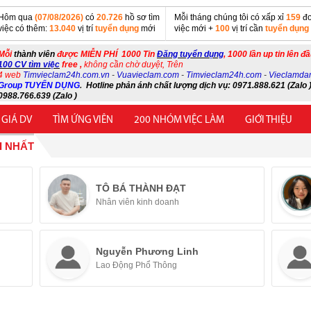
Hôm qua
(07/08/2026)
có
20.726
hồ sơ tìm
Mỗi tháng chúng tôi có xấp xỉ
159
đơ
việc có thêm:
13.040
vị trí
tuyển dụng
mới
việc mới +
100
vị trí cần
tuyển dụng
Mỗi
thành viên
được MIỄN PHÍ 1000 Tin
Đăng tuyển dụng
, 1000 lần up tin lên đ
100 CV tìm việc
free ,
không cần chờ duyệt, Trên
4 web
Timvieclam24h.com.vn
-
Vuavieclam.com
-
Timvieclam24h.com
-
Vieclamda
Group TUYỂN DỤNG
.
Hotline phản ánh chất lượng dịch vụ: 0971.888.621 (Zalo )
0988.766.639 (Zalo )
 GIÁ DV
TÌM ỨNG VIÊN
200 NHÓM VIỆC LÀM
GIỚI THIỆU
I NHẤT
TÔ BÁ THÀNH ĐẠT
Nhân viên kinh doanh
Nguyễn Phương Linh
Lao Động Phổ Thông