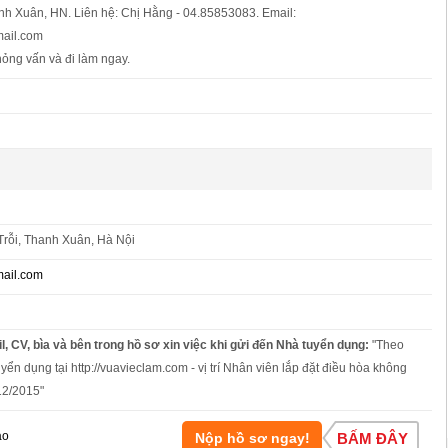
nh Xuân, HN. Liên hệ: Chị Hằng - 04.85853083. Email:
ail.com
ỏng vấn và đi làm ngay.
rỗi, Thanh Xuân, Hà Nội
ail.com
l, CV, bìa và bên trong hồ sơ xin việc khi gửi đến Nhà tuyển dụng:
"Theo
yển dụng tại http://vuavieclam.com - vị trí Nhân viên lắp đặt điều hòa không
12/2015"
áo
Nộp hồ sơ ngay!
BẤM ĐÂY