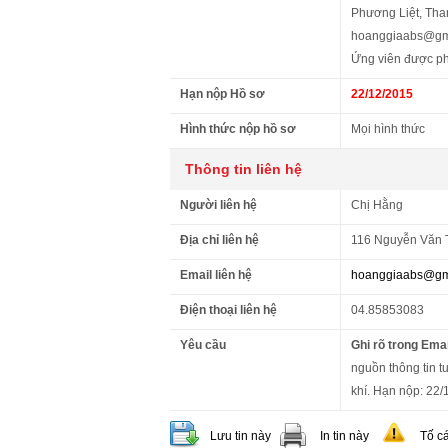
Phương Liệt, Tha
hoanggiaabs@gm
Ứng viên được ph
Hạn nộp Hồ sơ
22/12/2015
Hình thức nộp hồ sơ
Mọi hình thức
Thông tin liên hệ
Người liên hệ
Chị Hằng
Địa chỉ liên hệ
116 Nguyễn Văn T
Email liên hệ
hoanggiaabs@gm
Điện thoại liên hệ
04.85853083
Yêu cầu
Ghi rõ trong Emai
nguồn thông tin tu
khí. Hạn nộp: 22/
Lưu tin này
In tin này
Tố c