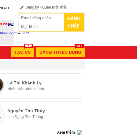
n xin
Đăng ký
/
Quên mật khẩu
ĐĂNG
ầu và
tạo
NHẬP
mbao.com
và
200+
 -
TẠO CV
ĐĂNG TUYỂN DỤNG
Lê Thị Khánh Ly
Nhân viên kinh doanh
Nguyễn Thu Thủy
Lao Động Phổ Thông
Xem thêm