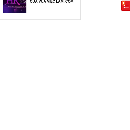
CỦA VUA VIỆC LÀM .COM
1