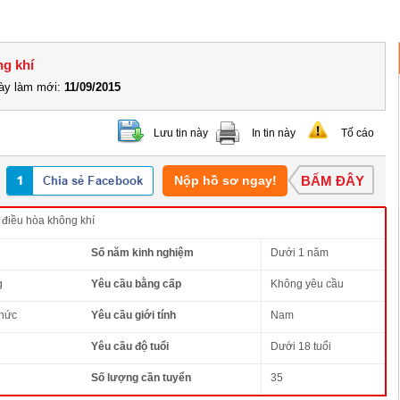
ng khí
y làm mới:
11/09/2015
Lưu tin này
In tin này
Tố cáo
Nộp hồ sơ ngay!
BẤM ĐÂY
 điều hòa không khí
Số năm kinh nghiệm
Dưới 1 năm
g
Yêu cầu bằng cấp
Không yêu cầu
thức
Yêu cầu giới tính
Nam
Yêu cầu độ tuổi
Dưới 18 tuổi
Số lượng cần tuyển
35