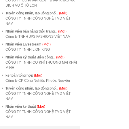
CÔNG TY CỔ PHẦN XUẤT NHẬP KHẨU VÀ
DỊCH VỤ Ô TÔ LON
Tuyển công nhân, lao động phổ...
(Mới)
CÔNG TY TNHH CÔNG NGHỆ TMD VIỆT
NAM
Nhân viên bán hàng thời trang...
(Mới)
Công ty TNHH JPS FASHIONS VIỆT NAM
Nhân viên Livestream
(Mới)
CÔNG TY TNHH LION KING
Nhân viên kỹ thuật điện công...
(Mới)
CÔNG TY TNHH CƠ KHÍ THƯƠNG MẠI KHẢI
MINH
kế toán tổng hợp
(Mới)
Công ty CP Công Nghiệp Phước Nguyên
Tuyển công nhân, lao động phổ...
(Mới)
CÔNG TY TNHH CÔNG NGHỆ TMD VIỆT
NAM
Nhân viên kỹ thuật
(Mới)
CÔNG TY TNHH CÔNG NGHỆ TMD VIỆT
NAM