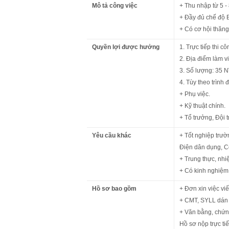
Mô tả công việc
+ Thu nhập từ 5 - 
+ Đầy đủ chế độ B
+ Có cơ hội thăng 
Quyền lợi được hưởng
1. Trực tiếp thi 
2. Địa điểm làm 
3. Số lượng: 35 
4. Tùy theo trình 
+ Phụ việc.
+ Kỹ thuật chính.
+ Tổ trưởng, Đội 
Yêu cầu khác
+ Tốt nghiệp trườ
Điện dân dụng, Cơ 
+ Trung thực, nhiệ
+ Có kinh nghiệm 
Hồ sơ bao gồm
+ Đơn xin việc viế
+ CMT, SYLL dán 
+ Văn bằng, chứn
Hồ sơ nộp trực ti