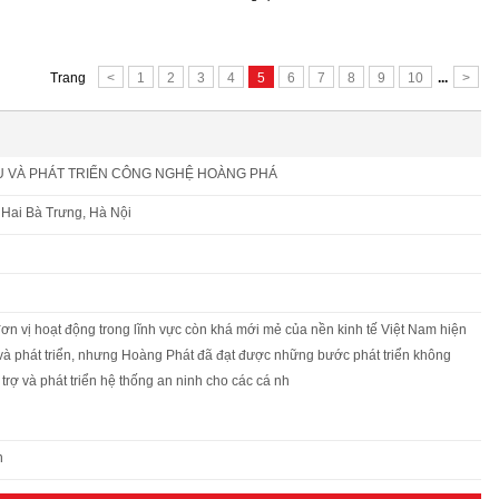
Trang
<
1
2
3
4
5
6
7
8
9
10
...
>
Ụ VÀ PHÁT TRIỂN CÔNG NGHỆ HOÀNG PHÁ
 Hai Bà Trưng, Hà Nội
ơn vị hoạt động trong lĩnh vực còn khá mới mẻ của nền kinh tế Việt Nam hiện
 và phát triển, nhưng Hoàng Phát đã đạt được những bước phát triển không
trợ và phát triển hệ thống an ninh cho các cá nh
n