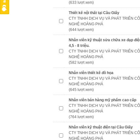
(633 lượt xem)
Thiết kế nội thất tại Cầu Giấy
CTY TNHH DỊCH VỤ VÀ PHÁT TRIỂN C
NGHỆ HOÀNG PHÁ
(644 lượt xem)
Nhân viên kỹ thuật sửa chữa xe đạp đi
4,5 - 8 triệu.
CTY TNHH DỊCH VỤ VÀ PHÁT TRIỂN C
NGHỆ HOÀNG PHÁ
(582 lượt xem)
Nhân viên thiết kế đồ họa
CTY TNHH DỊCH VỤ VÀ PHÁT TRIỂN C
NGHỆ HOÀNG PHÁ
(645 lượt xem)
Nhân viên bán hàng mỹ phẩm cao cấp
CTY TNHH DỊCH VỤ VÀ PHÁT TRIỂN C
NGHỆ HOÀNG PHÁ
(764 lượt xem)
Nhân viên kỹ thuật điện tại Cầu Giấy
CTY TNHH DỊCH VỤ VÀ PHÁT TRIỂN C
NGHỆ HOÀNG PHÁ