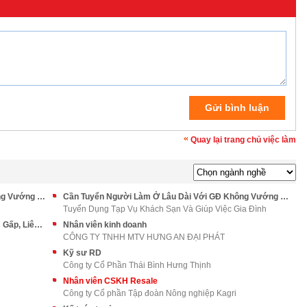
Quay lại trang chủ việc làm
Cần Tuyển Người Làm Ở Lâu Dài Với GĐ Không Vướng Bận Quá Nhiều
Cần Tuyển Người Làm Ở Lâu Dài Với GĐ Không Vướng Bận Và Ít Xin Nghỉ
Tuyển Dụng Tạp Vụ Khách Sạn Và Giúp Việc Gia Đình
Gia Đình Tôi Đang Có Nhu Cầu Tìm Người Làm Gấp, Liên Hệ Ngay
Nhân viên kinh doanh
CÔNG TY TNHH MTV HƯNG AN ĐẠI PHÁT
Kỹ sư RD
Công ty Cổ Phần Thái Bình Hưng Thịnh
Nhân viên CSKH Resale
Công ty Cổ phần Tập đoàn Nông nghiệp Kagri