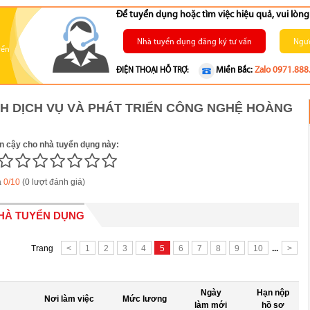
Để tuyển dụng hoặc tìm việc hiệu quả, vui lò
Nhà tuyển dụng đăng ký tư vấn
Ngườ
yển
Miền Bắc:
Zalo 0971.888
ĐIỆN THOẠI HỖ TRỢ:
H DỊCH VỤ VÀ PHÁT TRIỂN CÔNG NGHỆ HOÀNG
in cậy cho nhà tuyển dụng này:
á
0/10
(0 lượt đánh giá)
NHÀ TUYỂN DỤNG
Trang
<
1
2
3
4
5
6
7
8
9
10
...
>
Ngày
Hạn nộp
Nơi làm việc
Mức lương
làm mới
hồ sơ