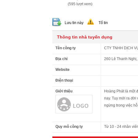
(595 lượt xem)
Lưu tin này
Tố tin
Thông tin nhà tuyển dụng
Tên công ty
CTY TNHH DỊCH V
Địa chỉ
260 Lê Thanh Nghị,
Website
Điện thoại
Giới thiệu
Hoàng Phát là một đ
nay. Tuy mới ra đời
ngừng trong việc hỗ 
Quy mô công ty
Từ 10 - 24 nhân viê