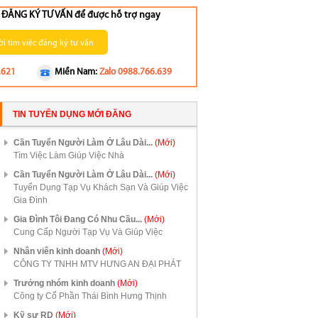
ng ĐĂNG KÝ TƯ VẤN để được hỗ trợ ngay
i tìm việc đăng ký tư vấn
.621
Miền Nam:
Zalo 0988.766.639
TIN TUYỂN DỤNG MỚI ĐĂNG
Cần Tuyển Người Làm Ở Lâu Dài...
(Mới)
Tìm Việc Làm Giúp Việc Nhà
Cần Tuyển Người Làm Ở Lâu Dài...
(Mới)
Tuyển Dụng Tạp Vụ Khách Sạn Và Giúp Việc
Gia Đình
Gia Đình Tôi Đang Có Nhu Cầu...
(Mới)
Cung Cấp Người Tạp Vụ Và Giúp Việc
Nhân viên kinh doanh
(Mới)
CÔNG TY TNHH MTV HƯNG AN ĐẠI PHÁT
Trưởng nhóm kinh doanh
(Mới)
Công ty Cổ Phần Thái Bình Hưng Thịnh
Kỹ sư RD
(Mới)