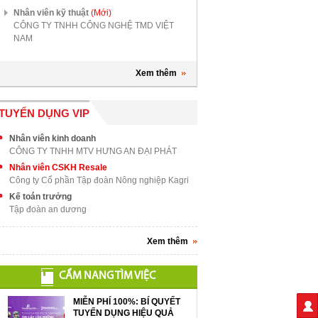
Nhân viên kỹ thuật
(Mới)
CÔNG TY TNHH CÔNG NGHỆ TMD VIỆT
NAM
Xem thêm
TUYỂN DỤNG VIP
Nhân viên kinh doanh
CÔNG TY TNHH MTV HƯNG AN ĐẠI PHÁT
Nhân viên CSKH Resale
Công ty Cổ phần Tập đoàn Nông nghiệp Kagri
Kế toán trưởng
Tập đoàn an dương
Xem thêm
CẨM NANG TÌM VIỆC
MIỄN PHÍ 100%: BÍ QUYẾT
TUYỂN DỤNG HIỆU QUẢ