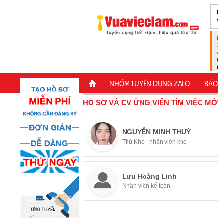
NHÓM TUYỂN DỤNG ZALO
BÁO
HỒ SƠ VÀ CV ỨNG VIÊN TÌM VIỆC MỚ
NGUYỄN MINH THUÝ
Thủ Kho - nhân viên kho
Lưu Hoàng Linh
Nhân viên kế toán