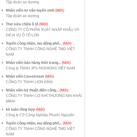
Tập đoàn an dương
Nhân viên tư vấn tuyển sinh
(Mới)
Tập đoàn an dương
Thợ sửa chữa ô tô
(Mới)
CÔNG TY CỔ PHẦN XUẤT NHẬP KHẨU VÀ
DỊCH VỤ Ô TÔ LON
Tuyển công nhân, lao động phổ...
(Mới)
CÔNG TY TNHH CÔNG NGHỆ TMD VIỆT
NAM
Nhân viên bán hàng thời trang...
(Mới)
Công ty TNHH JPS FASHIONS VIỆT NAM
Nhân viên Livestream
(Mới)
CÔNG TY TNHH LION KING
Nhân viên kỹ thuật điện công...
(Mới)
CÔNG TY TNHH CƠ KHÍ THƯƠNG MẠI KHẢI
MINH
kế toán tổng hợp
(Mới)
Công ty CP Công Nghiệp Phước Nguyên
Tuyển công nhân, lao động phổ...
(Mới)
CÔNG TY TNHH CÔNG NGHỆ TMD VIỆT
NAM