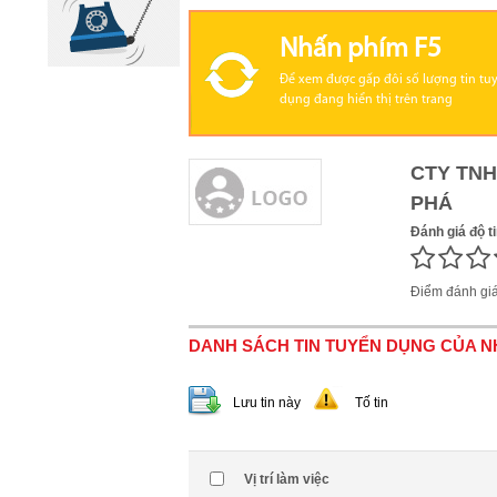
Nhấn phím F5
Để xem được gấp đôi số lượng tin tu
dụng đang hiển thị trên trang
CTY TNH
PHÁ
Đánh giá độ t
Điểm đánh gi
DANH SÁCH TIN TUYỂN DỤNG CỦA 
Lưu tin này
Tố tin
Vị trí làm việc