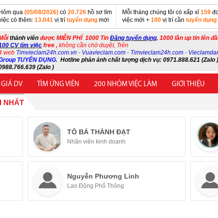
Hôm qua
(05/08/2026)
có
20.726
hồ sơ tìm
Mỗi tháng chúng tôi có xấp xỉ
159
đơ
việc có thêm:
13.041
vị trí
tuyển dụng
mới
việc mới +
100
vị trí cần
tuyển dụng
Mỗi
thành viên
được MIỄN PHÍ 1000 Tin
Đăng tuyển dụng
, 1000 lần up tin lên đ
100 CV tìm việc
free ,
không cần chờ duyệt, Trên
4 web
Timvieclam24h.com.vn
-
Vuavieclam.com
-
Timvieclam24h.com
-
Vieclamda
Group TUYỂN DỤNG
.
Hotline phản ánh chất lượng dịch vụ: 0971.888.621 (Zalo )
0988.766.639 (Zalo )
 GIÁ DV
TÌM ỨNG VIÊN
200 NHÓM VIỆC LÀM
GIỚI THIỆU
I NHẤT
TÔ BÁ THÀNH ĐẠT
Nhân viên kinh doanh
Nguyễn Phương Linh
Lao Động Phổ Thông