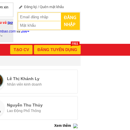
n xin
Đăng ký
/
Quên mật khẩu
ĐĂNG
ầu và
tạo
NHẬP
mbao.com
và
200+
 -
TẠO CV
ĐĂNG TUYỂN DỤNG
Lê Thị Khánh Ly
Nhân viên kinh doanh
Nguyễn Thu Thủy
Lao Động Phổ Thông
Xem thêm