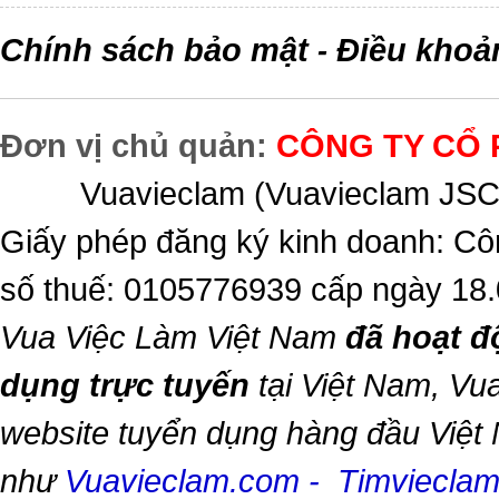
Chính sách bảo mật
Điều khoả
-
Đơn vị chủ quản:
CÔNG TY CỔ 
Vuavieclam (Vuavieclam JSC) 
Giấy phép đăng ký kinh doanh: Cô
số thuế: 0105776939 cấp ngày 18
Vua Việc Làm Việt Nam
đã hoạt đ
dụng trực tuyến
tại Việt Nam,
Vua
website tuyển dụng hàng đầu Việt
như
Vuavieclam.com
-
Timviecla