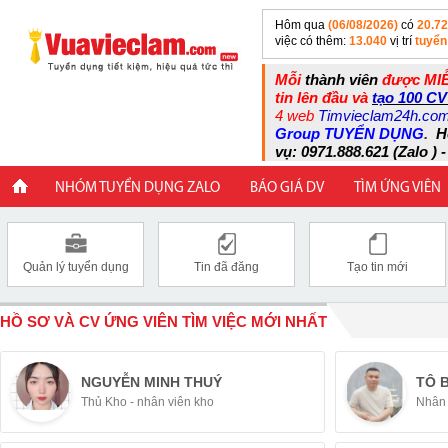
Hôm qua
(06/08/2026)
có
20.7
việc có thêm:
13.040
vị trí
tuyển
Mỗi
thành viên
được MIỄ
tin lên đầu và
tạo 100 CV
4 web
Timvieclam24h.co
Group TUYỂN DỤNG
.
H
vụ: 0971.888.621 (Zalo ) -
NHÓM TUYỂN DỤNG ZALO
BÁO GIÁ DV
TÌM ỨNG VIÊN
Quản lý tuyển dụng
Tin đã đăng
Tạo tin mới
HỒ SƠ VÀ CV ỨNG VIÊN TÌM VIỆC MỚI NHẤT
NGUYỄN MINH THUÝ
TÔ 
Thủ Kho - nhân viên kho
Nhân 