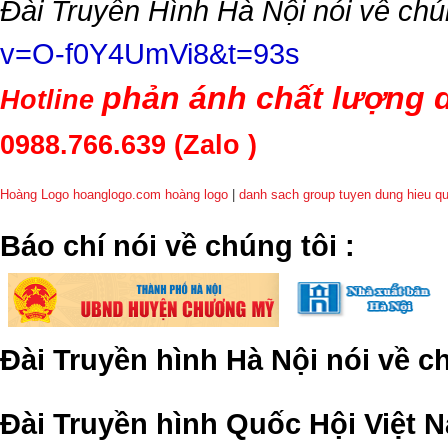
Đài Truyền Hình Hà Nội nói về chú
v=O-f0Y4UmVi8&t=93s
phản ánh chất lượng d
Hotline
0988.766.639
(Zalo )
Hoàng Logo hoanglogo.com
hoàng logo
|
danh sach group tuyen dung hieu q
​Báo chí nói về chúng tôi
:
Đài Truyền hình Hà Nội nói về 
Đài Truyền hình Quốc Hội Việt N