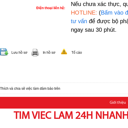
Nếu chưa xác thực, qu
Điện thoại liên hệ:
HOTLINE:
(
Bấm vào đ
tư vấn
để được bộ phậ
ngay sau 30 phút.
Lưu hồ sơ
In hồ sơ
Tố cáo
Thích và chia sẽ việc làm đảm bảo trên
Giới thiệu
TIM VIEC LAM 24H NHANH,