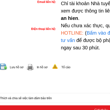
Email liên hệ:
Chỉ tài khoản Nhà tuy
xem được thông tin li
an hien
.
Nếu chưa xác thực, qu
Điện thoại liên hệ:
HOTLINE:
(
Bấm vào đ
tư vấn
để được bộ phậ
ngay sau 30 phút.
Lưu hồ sơ
In hồ sơ
Tố cáo
Thích và chia sẽ việc làm đảm bảo trên