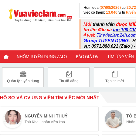
Hôm qua
(07/08/2026)
có
20.7
việc có thêm:
13.040
vị trí
tuyển
Mỗi
thành viên
được MIỄ
tin lên đầu và
tạo 100 CV
4 web
Timvieclam24h.co
Group TUYỂN DỤNG
.
H
vụ: 0971.888.621 (Zalo ) -
NHÓM TUYỂN DỤNG ZALO
BÁO GIÁ DV
TÌM ỨNG VIÊN
Quản lý tuyển dụng
Tin đã đăng
Tạo tin mới
HỒ SƠ VÀ CV ỨNG VIÊN TÌM VIỆC MỚI NHẤT
NGUYỄN MINH THUÝ
TÔ 
Thủ Kho - nhân viên kho
Nhân 