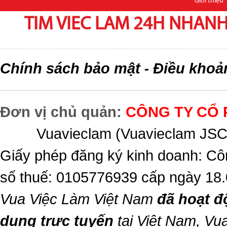
Giới thiệu
TIM VIEC LAM 24H NHANH,
Chính sách bảo mật
Điều khoả
-
Đơn vị chủ quản:
CÔNG TY CỔ 
Vuavieclam (Vuavieclam JSC) 
Giấy phép đăng ký kinh doanh: Cô
số thuế: 0105776939 cấp ngày 18
Vua Việc Làm Việt Nam
đã hoạt đ
dụng trực tuyến
tại Việt Nam,
Vua