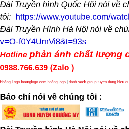
Đài Truyền hình Quốc Hội nói về 
tôi:
https://www.youtube.com/wa
Đài Truyền Hình Hà Nội nói về chú
v=O-f0Y4UmVi8&t=93s
phản ánh chất lượng d
Hotline
0988.766.639
(Zalo )
Hoàng Logo hoanglogo.com
hoàng logo
|
danh sach group tuyen dung hieu q
​Báo chí nói về chúng tôi
: