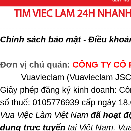
Giới thiệu
TIM VIEC LAM 24H NHANH,
Chính sách bảo mật
Điều khoả
-
Đơn vị chủ quản:
CÔNG TY CỔ 
Vuavieclam (Vuavieclam JSC) 
Giấy phép đăng ký kinh doanh: Cô
số thuế: 0105776939 cấp ngày 18
Vua Việc Làm Việt Nam
đã hoạt đ
dụng trực tuyến
tại Việt Nam,
Vua