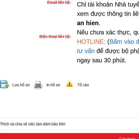
Email liên hệ:
Chỉ tài khoản Nhà tuy
xem được thông tin li
an hien
.
Nếu chưa xác thực, qu
Điện thoại liên hệ:
HOTLINE:
(
Bấm vào đ
tư vấn
để được bộ phậ
ngay sau 30 phút.
Lưu hồ sơ
In hồ sơ
Tố cáo
Thích và chia sẽ việc làm đảm bảo trên