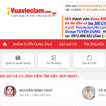
Hôm qua
(09/08/2026)
có
20.7
việc có thêm:
13.040
vị trí
tuyển
Mỗi
thành viên
được MIỄ
tin lên đầu và
tạo 100 CV
4 web
Timvieclam24h.co
Group TUYỂN DỤNG
.
H
vụ: 0971.888.621 (Zalo ) -
NHÓM TUYỂN DỤNG ZALO
BÁO GIÁ DV
TÌM ỨNG VIÊN
Quản lý tuyển dụng
Tin đã đăng
Tạo tin mới
HỒ SƠ VÀ CV ỨNG VIÊN TÌM VIỆC MỚI NHẤT
NGUYỄN MINH THUÝ
TÔ 
Thủ Kho - nhân viên kho
Nhân 