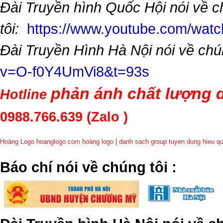
Đài Truyền hình Quốc Hội nói về 
tôi:
https://www.youtube.com/wa
Đài Truyền Hình Hà Nội nói về chú
v=O-f0Y4UmVi8&t=93s
phản ánh chất lượng d
Hotline
0988.766.639
(Zalo )
Hoàng Logo hoanglogo.com
hoàng logo
|
danh sach group tuyen dung hieu q
​Báo chí nói về chúng tôi
: