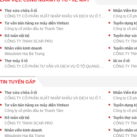
Thợ sửa chữa ô tô
Nhân Viên Ki
CÔNG TY CỔ PHẦN XUẤT NHẬP KHẨU VÀ DỊCH VỤ Ô TÔ LON
Công ty Cổ ph
Tư vấn bán hàng xe máy điện Vinfast
Tuyển dụng k
Công ty cổ phần đầu tư Thanh Tâm
Công ty cổ ph
Kế toán nội bộ
Tuyển thợ sử
CÔNG TY TNHH SCAR PRO
Nhân viên kinh doanh
Tuyển nhân vi
Mitsubishi Hai Bà Trưng
Thợ máy ô tô
lái xe ô tô
CÔNG TY CỔ PHẦN TƯ VẤN VÀ DỊCH VỤ Ô TÔ QUANG TRUNG
CÔNG TY TN
TIN TUYỂN GẤP
Thợ sửa chữa ô tô
Nhân Viên Ki
CÔNG TY CỔ PHẦN XUẤT NHẬP KHẨU VÀ DỊCH VỤ Ô TÔ LON
Công ty Cổ ph
Tư vấn bán hàng xe máy điện Vinfast
Tuyển dụng k
Công ty cổ phần đầu tư Thanh Tâm
Công ty cổ ph
Kế toán nội bộ
Tuyển thợ sử
CÔNG TY TNHH SCAR PRO
Nhân viên kinh doanh
Tuyển nhân vi
Mitsubishi Hai Bà Trưng