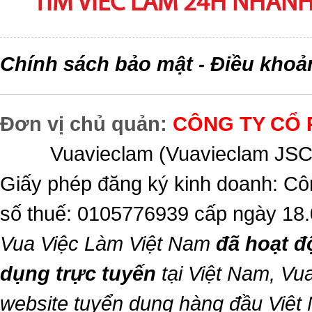
TIM VIEC LAM 24H NHANH,
Chính sách bảo mật
Điều khoả
-
Đơn vị chủ quản:
CÔNG TY CỔ 
Vuavieclam (Vuavieclam JSC) 
Giấy phép đăng ký kinh doanh: Cô
số thuế: 0105776939 cấp ngày 18
Vua Việc Làm Việt Nam
đã hoạt đ
dụng trực tuyến
tại Việt Nam,
Vua
website tuyển dụng hàng đầu Việt