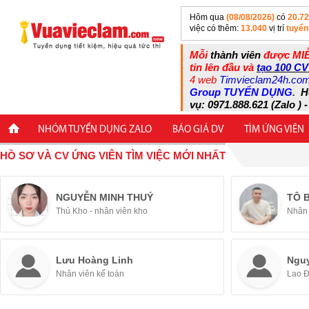
Hôm qua
(08/08/2026)
có
20.7
việc có thêm:
13.040
vị trí
tuyển
Mỗi
thành viên
được MIỄ
tin lên đầu và
tạo 100 CV
4 web
Timvieclam24h.co
Group TUYỂN DỤNG
.
H
vụ: 0971.888.621 (Zalo ) -
NHÓM TUYỂN DỤNG ZALO
BÁO GIÁ DV
TÌM ỨNG VIÊN
HỒ SƠ VÀ CV ỨNG VIÊN TÌM VIỆC MỚI NHẤT
NGUYỄN MINH THUÝ
TÔ 
Thủ Kho - nhân viên kho
Nhân 
Lưu Hoàng Linh
Ngu
Nhân viên kế toán
Lao 