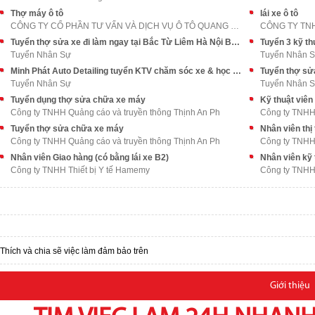
Thợ máy ô tô
lái xe ô tô
CÔNG TY CỔ PHẦN TƯ VẤN VÀ DỊCH VỤ Ô TÔ QUANG TRUNG
CÔNG TY TN
Tuyển thợ sửa xe đi làm ngay tại Bắc Từ Liêm Hà Nội BAO ĂN Ở
Tuyển Nhân Sự
Tuyển Nhân 
Minh Phát Auto Detailing tuyển KTV chăm sóc xe & học việc
Tuyển thợ sửa
Tuyển Nhân Sự
Tuyển Nhân 
Tuyển dụng thợ sửa chữa xe máy
Kỹ thuật viê
Công ty TNHH Quảng cáo và truyền thông Thịnh An Ph
Công ty TNHH 
Tuyển thợ sửa chữa xe máy
Nhân viên thị
Công ty TNHH Quảng cáo và truyền thông Thịnh An Ph
Công ty TNH
Nhân viên Giao hàng (có bằng lái xe B2)
Nhân viên kỹ 
Công ty TNHH Thiết bị Y tế Hamemy
Công ty TNH
Thích và chia sẽ việc làm đảm bảo trên
Giới thiệu