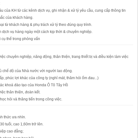
:
ầu của KH từ các kênh dịch vụ, ghi nhận & xử lý yêu cầu, cung cấp thông tin
mắc của khách hàng.
nại từ khách hàng & phụ trách xử lý theo đúng quy trình.
 dịch vụ hàng ngày một cách kịp thời & chuyên nghiệp.
i cụ thể trong phỏng vấn
iệc chuyên nghiệp, năng động, thân thiện, trang thiết bị và điều kiện làm việc
đủ chế độ của Nhà nước với người lao động.
ấp, phúc lợi khác của công ty (nghỉ mát, thăm hỏi ốm đau...)
các khoá đào tạo của Honda Ô Tô Tây Hồ
iệc thân thiện, đoàn kết.
học hỏi và thăng tiến trong công việc.
ình thức ưa nhìn.
 30 tuổi, cao 1,60m trở lên.
ghiệp cao đẳng;