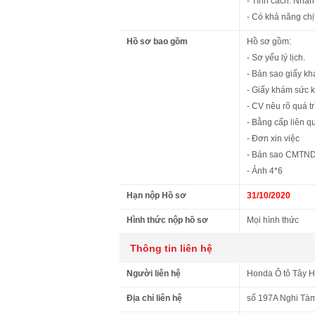
- Tính cách: Nha
- Có khả năng chị
Hồ sơ bao gồm
Hồ sơ gồm:
- Sơ yếu lý lịch.
- Bản sao giấy kha
- Giấy khám sức 
- CV nêu rõ quá t
- Bằng cấp liên q
- Đơn xin việc
- Bản sao CMTND
- Ảnh 4*6
Hạn nộp Hồ sơ
31/10/2020
Hình thức nộp hồ sơ
Mọi hình thức
Thông tin liên hệ
Người liên hệ
Honda Ô tô Tây 
Địa chỉ liên hệ
số 197A Nghi Tà