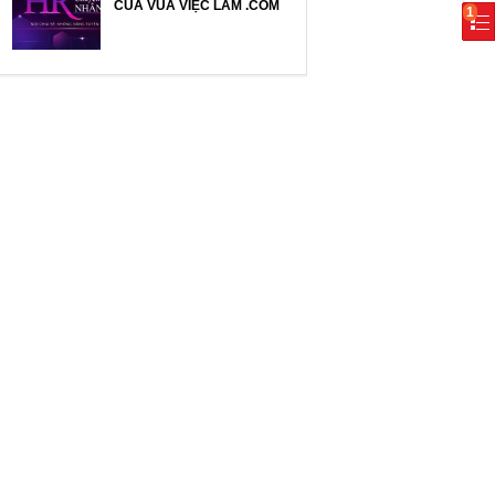
CỦA VUA VIỆC LÀM .COM
1