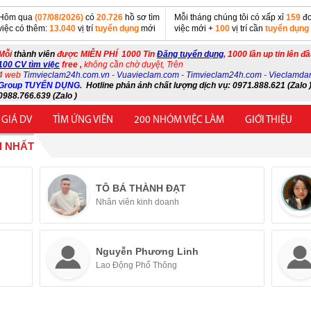
Hôm qua
(07/08/2026)
có
20.726
hồ sơ tìm
Mỗi tháng chúng tôi có xấp xỉ
159
đơ
việc có thêm:
13.040
vị trí
tuyển dụng
mới
việc mới +
100
vị trí cần
tuyển dụng
Mỗi
thành viên
được MIỄN PHÍ 1000 Tin
Đăng tuyển dụng
, 1000 lần up tin lên đ
100 CV tìm việc
free ,
không cần chờ duyệt, Trên
4 web
Timvieclam24h.com.vn
-
Vuavieclam.com
-
Timvieclam24h.com
-
Vieclamda
Group TUYỂN DỤNG
.
Hotline phản ánh chất lượng dịch vụ: 0971.888.621 (Zalo )
0988.766.639 (Zalo )
 GIÁ DV
TÌM ỨNG VIÊN
200 NHÓM VIỆC LÀM
GIỚI THIỆU
I NHẤT
TÔ BÁ THÀNH ĐẠT
Nhân viên kinh doanh
Nguyễn Phương Linh
Lao Động Phổ Thông