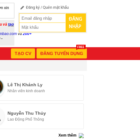
n xin
Đăng ký
/
Quên mật khẩu
ĐĂNG
ầu và
tạo
NHẬP
mbao.com
và
200+
 -
TẠO CV
ĐĂNG TUYỂN DỤNG
Lê Thị Khánh Ly
Nhân viên kinh doanh
Nguyễn Thu Thủy
Lao Động Phổ Thông
Xem thêm