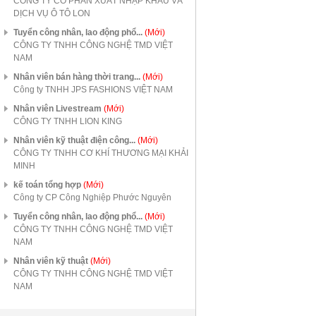
CÔNG TY CỔ PHẦN XUẤT NHẬP KHẨU VÀ
DỊCH VỤ Ô TÔ LON
Tuyển công nhân, lao động phổ...
(Mới)
CÔNG TY TNHH CÔNG NGHỆ TMD VIỆT
NAM
Nhân viên bán hàng thời trang...
(Mới)
Công ty TNHH JPS FASHIONS VIỆT NAM
Nhân viên Livestream
(Mới)
CÔNG TY TNHH LION KING
Nhân viên kỹ thuật điện công...
(Mới)
CÔNG TY TNHH CƠ KHÍ THƯƠNG MẠI KHẢI
MINH
kế toán tổng hợp
(Mới)
Công ty CP Công Nghiệp Phước Nguyên
Tuyển công nhân, lao động phổ...
(Mới)
CÔNG TY TNHH CÔNG NGHỆ TMD VIỆT
NAM
Nhân viên kỹ thuật
(Mới)
CÔNG TY TNHH CÔNG NGHỆ TMD VIỆT
NAM