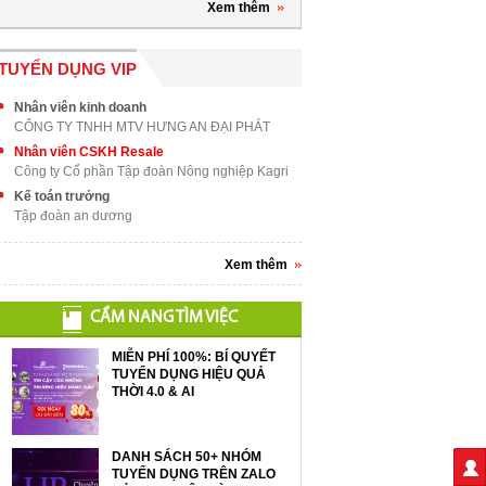
Xem thêm
TUYỂN DỤNG VIP
Nhân viên kinh doanh
CÔNG TY TNHH MTV HƯNG AN ĐẠI PHÁT
Nhân viên CSKH Resale
Công ty Cổ phần Tập đoàn Nông nghiệp Kagri
Kế toán trưởng
Tập đoàn an dương
Xem thêm
CẨM NANG TÌM VIỆC
MIỄN PHÍ 100%: BÍ QUYẾT
TUYỂN DỤNG HIỆU QUẢ
THỜI 4.0 & AI
DANH SÁCH 50+ NHÓM
TUYỂN DỤNG TRÊN ZALO