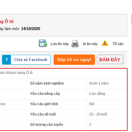
ng Ô tô
y làm mới:
14/10/2020
Lưu tin này
In tin này
Tố cáo
Nộp hồ sơ ngay!
BẤM ĐÂY
sóc Khách hàng Ô tô
Số năm kinh nghiệm
Dưới 1 năm
Yêu cầu bằng cấp
Cao đẳng
thức
Yêu cầu giới tính
Nữ
Yêu cầu độ tuổi
25 - 29 tuổi
Số lượng cần tuyển
2