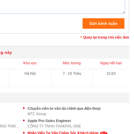
Quay lại trang chủ việc làm
ng này
Khu vực
Mức lương
Ngày hết hạn
Hà Nội
7 - 10 Triệu
31/10
Chuyên viên tư vấn tài chính qua điện thoại
MTC Group
Apple Pre-Sales Engineer
CÔNG TY TNHH QUẢNG CÁO VÀ TRUYỀN THÔNG THỊNH AN PH
CÔNG TY TNHH THAKRAL ONE
Nhân Viên Tư Vấn Chăm Sóc Khách Hàng