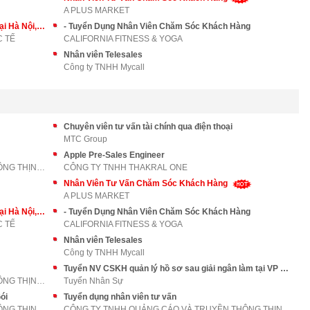
A PLUS MARKET
Tư vấn dinh dưỡng sản phẩm sữa [ABBOTT] tại Hà Nội, Hồ Chí Minh
- Tuyển Dụng Nhân Viên Chăm Sóc Khách Hàng
C TẾ
CALIFORNIA FITNESS & YOGA
Nhân viên Telesales
Công ty TNHH Mycall
Chuyên viên tư vấn tài chính qua điện thoại
MTC Group
Apple Pre-Sales Engineer
CÔNG TY TNHH QUẢNG CÁO VÀ TRUYỀN THÔNG THỊNH AN PH
CÔNG TY TNHH THAKRAL ONE
Nhân Viên Tư Vấn Chăm Sóc Khách Hàng
A PLUS MARKET
Tư vấn dinh dưỡng sản phẩm sữa [ABBOTT] tại Hà Nội, Hồ Chí Minh
- Tuyển Dụng Nhân Viên Chăm Sóc Khách Hàng
C TẾ
CALIFORNIA FITNESS & YOGA
Nhân viên Telesales
Công ty TNHH Mycall
Tuyển NV CSKH quản lý hồ sơ sau giải ngân làm tại VP Q11
CÔNG TY TNHH QUẢNG CÁO VÀ TRUYỀN THÔNG THỊNH AN PH
Tuyển Nhân Sự
ói
Tuyển dụng nhân viên tư vấn
CÔNG TY TNHH QUẢNG CÁO VÀ TRUYỀN THÔNG THỊNH AN PH
CÔNG TY TNHH QUẢNG CÁO VÀ TRUYỀN THÔNG THỊNH AN PH