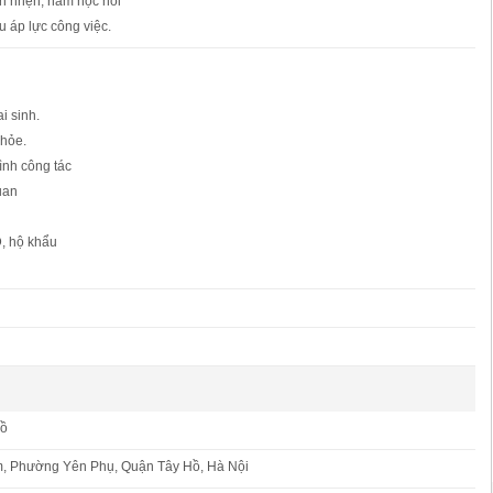
nh nhẹn, ham học hỏi
u áp lực công việc.
i sinh.
khỏe.
rình công tác
uan
, hộ khẩu
Hồ
m, Phường Yên Phụ, Quận Tây Hồ, Hà Nội