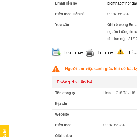
Email liên hệ
bichthao@hondao
Điện thoại liên hệ
0904188284
Yêu cầu
Ghi rõ trong Emai
nguồn thông tin t
tô. Hạn nộp: 31/1
Lưu tin này
In tin này
Tố c
Người tìm việc cảnh giác khi có bất k
Thông tin liên hệ
Tên công ty
Honda Ô tô Tây Hồ
Địa chỉ
Website
Điện thoại
0904188284
Giới thiệu