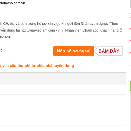
totayho.com.vn
l, CV, bìa và bên trong hồ sơ xin việc khi gửi đến Nhà tuyển dụng:
"Theo
uyển dụng tại http://vuavieclam.com - vị trí Nhân viên Chăm sóc Khách hàng Ô
0/2020"
áo
Nộp hồ sơ ngay!
BẤM ĐÂY
ỳ yêu cầu thu phí từ phía nhà tuyển dụng