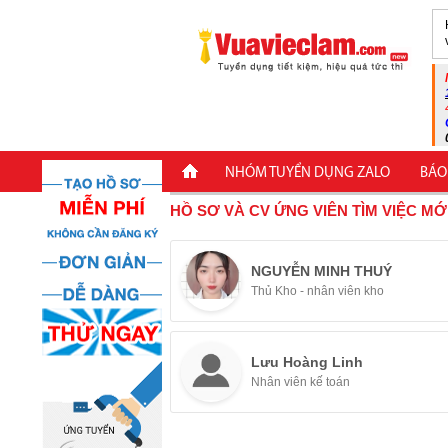
NHÓM TUYỂN DỤNG ZALO
BÁO
HỒ SƠ VÀ CV ỨNG VIÊN TÌM VIỆC MỚ
NGUYỄN MINH THUÝ
Thủ Kho - nhân viên kho
Lưu Hoàng Linh
Nhân viên kế toán