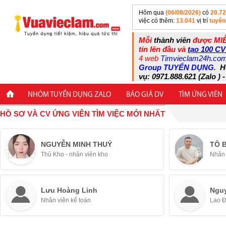
Hôm qua
(06/08/2026)
có
20.7
việc có thêm:
13.041
vị trí
tuyển
Mỗi
thành viên
được MIỄ
tin lên đầu và
tạo 100 CV
4 web
Timvieclam24h.co
Group TUYỂN DỤNG
.
H
vụ: 0971.888.621 (Zalo ) -
NHÓM TUYỂN DỤNG ZALO
BÁO GIÁ DV
TÌM ỨNG VIÊN
HỒ SƠ VÀ CV ỨNG VIÊN TÌM VIỆC MỚI NHẤT
NGUYỄN MINH THUÝ
TÔ 
Thủ Kho - nhân viên kho
Nhân 
Lưu Hoàng Linh
Ngu
Nhân viên kế toán
Lao 