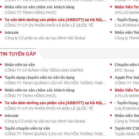
CÔNG TY TNHH QUẢNG CÁO VÀ TRUYỀN THÔNG THỊNH AN PH
CÔNG TY TN
Nhân viên tư vấn chăm sóc khách hàng
Nhân Viên T
CÔNG TY TNHH HỒNG PHÚC
A PLUS MAR
Tư vấn dinh dưỡng sản phẩm sữa [ABBOTT] tại Hà Nội, Hồ Chí Minh
- Tuyển Dụng
CÔNG TY CP DV PHÂN PHỐI VÀ BÁN LẺ QUỐC TẾ
CALIFORNIA 
telesale
Nhân viên Tel
Công ty Cổ phần tư vấn du học Minh Hải Global
Công ty TNHH
TIN TUYỂN GẤP
Nhân viên tư vấn
Chuyên viên t
CÔNG TY CP ĐÁNH VẦN TIẾNG ANH ENPRO
MTC Group
Tuyển dụng chuyên viên tư vấn tín dụng
Apple Pre-Sa
CÔNG TY TNHH QUẢNG CÁO VÀ TRUYỀN THÔNG THỊNH AN PH
CÔNG TY TN
Nhân viên tư vấn chăm sóc khách hàng
Nhân Viên T
CÔNG TY TNHH HỒNG PHÚC
A PLUS MAR
Tư vấn dinh dưỡng sản phẩm sữa [ABBOTT] tại Hà Nội, Hồ Chí Minh
- Tuyển Dụng
CÔNG TY CP DV PHÂN PHỐI VÀ BÁN LẺ QUỐC TẾ
CALIFORNIA 
telesale
Nhân viên Tel
Công ty Cổ phần tư vấn du học Minh Hải Global
Công ty TNHH
Tuyển chuyên viên tư vấn
CÔNG TY TNHH QUẢNG CÁO VÀ TRUYỀN THÔNG THỊNH AN PH
Tuyển Nhân 