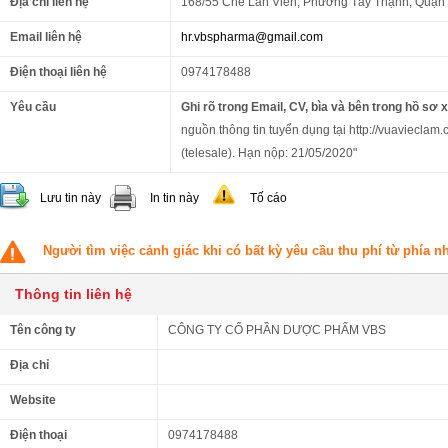
Địa chỉ liên hệ
168/55 Chế Lan Viên, Phường Tây Thạnh, Quận
Email liên hệ
hr.vbspharma@gmail.com
Điện thoại liên hệ
0974178488
Yêu cầu
Ghi rõ trong Email, CV, bìa và bên trong hồ sơ 
nguồn thông tin tuyển dụng tại http://vuavieclam.
(telesale). Hạn nộp: 21/05/2020"
Lưu tin này
In tin này
Tố cáo
Người tìm việc cảnh giác khi có bất kỳ yêu cầu thu phí từ phía 
Thông tin liên hệ
Tên công ty
CÔNG TY CỔ PHẦN DƯỢC PHẨM VBS
Địa chỉ
Website
Điện thoại
0974178488