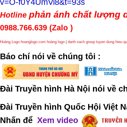
v=O-f0Y4UmVi8&t=93s
phản ánh chất lượng d
Hotline
0988.766.639
(Zalo )
Hoàng Logo hoanglogo.com
hoàng logo
|
danh sach group tuyen dung hieu q
​Báo chí nói về chúng tôi
:
Đài Truyền hình Hà Nội nói về 
Đài Truyền hình Quốc Hội Việt N
Nhấn để
Xem video