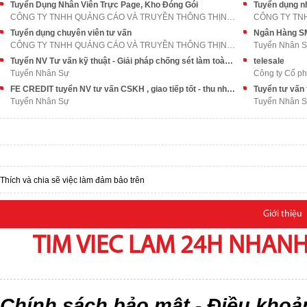
Tuyển Dụng Nhân Viên Trực Page, Kho Đóng Gói
Tuyển dụng n
CÔNG TY TNHH QUẢNG CÁO VÀ TRUYỀN THÔNG THỊNH AN PH
Tuyển dụng chuyên viên tư vấn
CÔNG TY TNHH QUẢNG CÁO VÀ TRUYỀN THÔNG THỊNH AN PH
Tuyển Nhân 
Tuyển NV Tư vấn kỹ thuật - Giải pháp chống sét làm toàn miền Bắc
telesale
Tuyển Nhân Sự
Công ty Cổ ph
FE CREDIT tuyển NV tư vấn CSKH , giao tiếp tốt - thu nhập cực cao
Tuyển Nhân Sự
Tuyển Nhân 
Thích và chia sẽ việc làm đảm bảo trên
Giới thiệu
TIM VIEC LAM 24H NHANH,
Chính sách bảo mật
Điều khoả
-