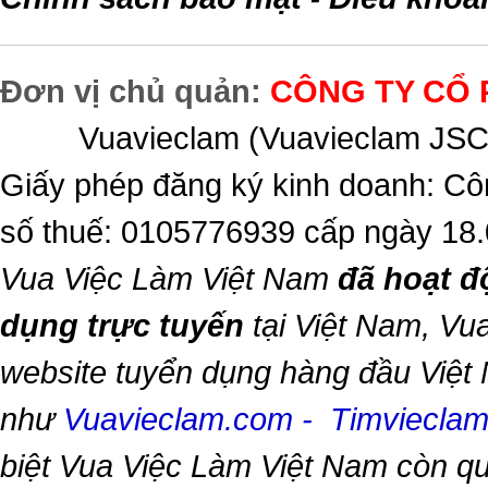
Đơn vị chủ quản:
CÔNG TY CỔ 
Vuavieclam (Vuavieclam JSC) 
Giấy phép đăng ký kinh doanh: Cô
số thuế: 0105776939 cấp ngày 18
Vua Việc Làm Việt Nam
đã hoạt đ
dụng trực tuyến
tại Việt Nam,
Vua
website tuyển dụng hàng đầu Việt
như
Vuavieclam.com
-
Timviecla
biệt
Vua Việc Làm Việt Nam
còn qu