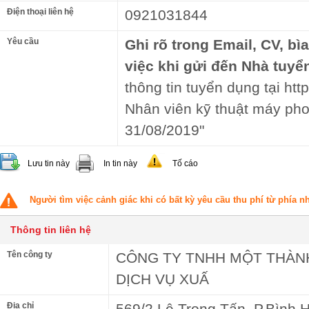
Điện thoại liên hệ
0921031844
Yêu cầu
Ghi rõ trong Email, CV, bì
việc khi gửi đến Nhà tuyể
thông tin tuyển dụng tại http
Nhân viên kỹ thuật máy pho
31/08/2019"
Lưu tin này
In tin này
Tố cáo
Người tìm việc cảnh giác khi có bất kỳ yêu cầu thu phí từ phía 
Thông tin liên hệ
Tên công ty
CÔNG TY TNHH MỘT THÀN
DỊCH VỤ XUẤ
Địa chỉ
569/2 Lê Trọng Tấn, P.Bình 