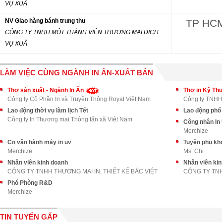
VỤ XUẤ
NV Giao hàng bánh trung thu
TP HC
CÔNG TY TNHH MỘT THÀNH VIÊN THƯƠNG MẠI DỊCH
VỤ XUẤ
LÀM VIỆC CÙNG NGÀNH IN ẤN-XUẤT BẢN
Thợ sản xuất - Ngành In Ấn
Thợ in Kỹ Th
Công ty Cổ Phần In và Truyền Thông Royal Việt Nam
Công ty TNHH 
Lao động thời vụ làm lịch Tết
Lao động phổ
Công ty In Thương mại Thông tấn xã Việt Nam
Công nhân In
Merchize
Cn vận hành máy in uv
Tuyển phụ kh
Merchize
Ms. Chi
Nhân viên kinh doanh
Nhân viên ki
CÔNG TY TNHH THƯƠNG MAI IN, THIẾT KẾ BẮC VIỆT
CÔNG TY TNH
Phó Phòng R&D
Merchize
TIN TUYỂN GẤP