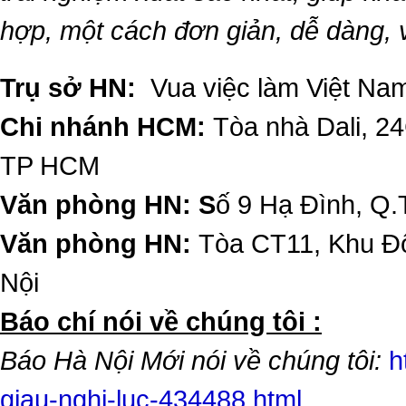
hợp, một cách đơn giản, dễ dàng,
Trụ sở HN:
Vua việc làm Việt Nam
Chi nhánh HCM:
Tòa nhà Dali, 2
TP HCM
Văn phòng HN: S
ố 9 Hạ Đình, Q.
Văn phòng HN:
Tòa CT11, Khu Đô
Nội
​Báo chí nói về chúng tôi :
Báo Hà Nội Mới nói về chúng tôi:
h
giau-nghi-luc-434488.html