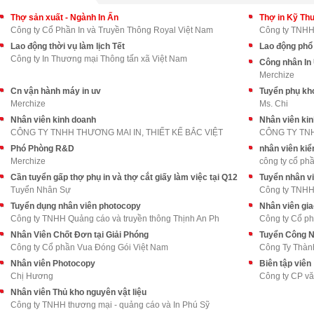
Thợ sản xuất - Ngành In Ấn
Thợ in Kỹ Thu
Công ty Cổ Phần In và Truyền Thông Royal Việt Nam
Công ty TNHH 
Lao động thời vụ làm lịch Tết
Lao động phổ
Công ty In Thương mại Thông tấn xã Việt Nam
Công nhân In
Merchize
Cn vận hành máy in uv
Tuyển phụ kh
Merchize
Ms. Chi
Nhân viên kinh doanh
Nhân viên ki
CÔNG TY TNHH THƯƠNG MAI IN, THIẾT KẾ BẮC VIỆT
CÔNG TY TNH
Phó Phòng R&D
nhân viên kiể
Merchize
công ty cổ ph
Cần tuyển gấp thợ phụ in và thợ cắt giấy làm việc tại Q12
Tuyển nhân v
Tuyển Nhân Sự
Công ty TNHH 
Tuyển dụng nhân viên photocopy
Nhân viên gia
Công ty TNHH Quảng cáo và truyền thông Thịnh An Ph
Công ty Cổ p
Nhân Viên Chốt Đơn tại Giải Phóng
Tuyển Công 
Công ty Cổ phần Vua Đóng Gói Việt Nam
Công Ty Thàn
Nhân viên Photocopy
Biên tập viên
Chị Hương
Công ty CP vă
Nhân viên Thủ kho nguyên vật liệu
Công ty TNHH thương mại - quảng cáo và In Phú Sỹ