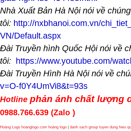
Nhà Xuất Bản Hà Nội nói về chúng
tôi:
http://nxbhanoi.com.vn/chi_tiet
VN/Default.aspx
Đài Truyền hình Quốc Hội nói về 
tôi:
https://www.youtube.com/wa
Đài Truyền Hình Hà Nội nói về chú
v=O-f0Y4UmVi8&t=93s
phản ánh chất lượng d
Hotline
0988.766.639
(Zalo )
Hoàng Logo hoanglogo.com
hoàng logo
|
danh sach group tuyen dung hieu q