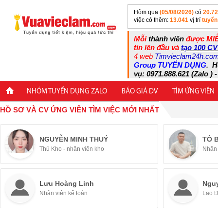
Hôm qua
(05/08/2026)
có
20.7
việc có thêm:
13.041
vị trí
tuyển
Mỗi
thành viên
được MIỄ
tin lên đầu và
tạo 100 CV
4 web
Timvieclam24h.co
Group TUYỂN DỤNG
.
H
vụ: 0971.888.621 (Zalo ) -
NHÓM TUYỂN DỤNG ZALO
BÁO GIÁ DV
TÌM ỨNG VIÊN
HỒ SƠ VÀ CV ỨNG VIÊN TÌM VIỆC MỚI NHẤT
NGUYỄN MINH THUÝ
TÔ 
Thủ Kho - nhân viên kho
Nhân 
Lưu Hoàng Linh
Ngu
Nhân viên kế toán
Lao 