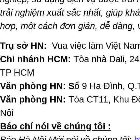
trải nghiệm xuất sắc nhất, giúp k
hợp, một cách đơn giản, dễ dàng,
Trụ sở HN:
Vua việc làm Việt Nam
Chi nhánh HCM:
Tòa nhà Dali, 2
TP HCM
Văn phòng HN: S
ố 9 Hạ Đình, Q.
Văn phòng HN:
Tòa CT11, Khu Đô
Nội
​Báo chí nói về chúng tôi :
Báo Hà Nội Mới nói về chúng tôi:
h