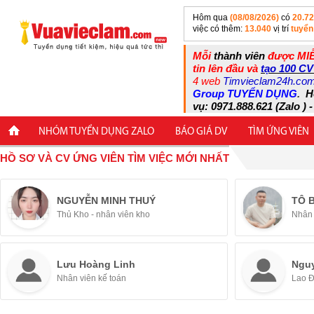
Hôm qua
(08/08/2026)
có
20.7
việc có thêm:
13.040
vị trí
tuyển
Mỗi
thành viên
được MIỄ
tin lên đầu và
tạo 100 CV
4 web
Timvieclam24h.co
Group TUYỂN DỤNG
.
H
vụ: 0971.888.621 (Zalo ) -
NHÓM TUYỂN DỤNG ZALO
BÁO GIÁ DV
TÌM ỨNG VIÊN
HỒ SƠ VÀ CV ỨNG VIÊN TÌM VIỆC MỚI NHẤT
NGUYỄN MINH THUÝ
TÔ 
Thủ Kho - nhân viên kho
Nhân 
Lưu Hoàng Linh
Ngu
Nhân viên kế toán
Lao 