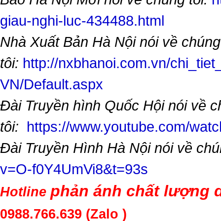
giau-nghi-luc-434488.html
Nhà Xuất Bản Hà Nội nói về chúng
tôi:
http://nxbhanoi.com.vn/chi_tiet
VN/Default.aspx
Đài Truyền hình Quốc Hội nói về 
tôi:
https://www.youtube.com/wa
Đài Truyền Hình Hà Nội nói về chú
v=O-f0Y4UmVi8&t=93s
phản ánh chất lượng d
Hotline
0988.766.639
(Zalo )