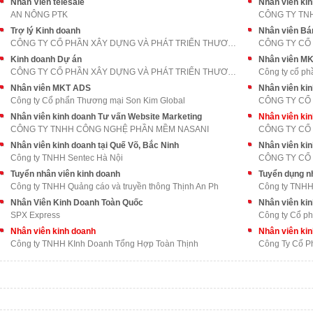
Nhân Viên telesale
AN NÔNG PTK
CÔNG TY TN
Trợ lý Kinh doanh
Nhân viên Bá
CÔNG TY CỔ PHẦN XÂY DỰNG VÀ PHÁT TRIỂN THƯƠNG MẠI
Kinh doanh Dự án
Nhân viên M
CÔNG TY CỔ PHẦN XÂY DỰNG VÀ PHÁT TRIỂN THƯƠNG MẠI
Công ty cổ ph
Nhân viên MKT ADS
Nhân viên ki
Công ty Cổ phẩn Thương mại Son Kim Global
CÔNG TY CỔ 
Nhân viên kinh doanh Tư vấn Website Marketing
Nhân viên ki
CÔNG TY TNHH CÔNG NGHỆ PHẦN MỀM NASANI
CÔNG TY CỔ 
Nhân viên kinh doanh tại Quế Võ, Bắc Ninh
Nhân viên ki
Công ty TNHH Sentec Hà Nội
CÔNG TY CỔ
Tuyển nhân viên kinh doanh
Tuyển dụng n
Công ty TNHH Quảng cáo và truyền thông Thịnh An Ph
Công ty TNHH 
Nhân Viên Kinh Doanh Toàn Quốc
Nhân viên ki
SPX Express
Công ty Cổ ph
Nhân viên kinh doanh
Nhân viên ki
Công ty TNHH KInh Doanh Tổng Hợp Toàn Thịnh
Công Ty Cổ P