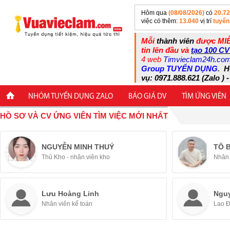
Hôm qua
(08/08/2026)
có
20.7
việc có thêm:
13.040
vị trí
tuyển
Mỗi
thành viên
được MIỄ
tin lên đầu và
tạo 100 CV
4 web
Timvieclam24h.co
Group TUYỂN DỤNG
.
H
vụ: 0971.888.621 (Zalo ) -
NHÓM TUYỂN DỤNG ZALO
BÁO GIÁ DV
TÌM ỨNG VIÊN
HỒ SƠ VÀ CV ỨNG VIÊN TÌM VIỆC MỚI NHẤT
NGUYỄN MINH THUÝ
TÔ 
Thủ Kho - nhân viên kho
Nhân 
Lưu Hoàng Linh
Ngu
Nhân viên kế toán
Lao 