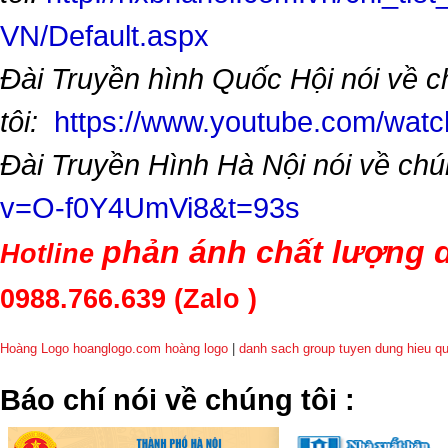
VN/Default.aspx
Đài Truyền hình Quốc Hội nói về 
tôi:
https://www.youtube.com/wa
Đài Truyền Hình Hà Nội nói về chú
v=O-f0Y4UmVi8&t=93s
phản ánh chất lượng d
Hotline
0988.766.639
(Zalo )
Hoàng Logo hoanglogo.com
hoàng logo
|
danh sach group tuyen dung hieu q
​Báo chí nói về chúng tôi
: