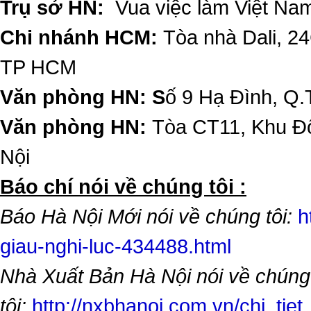
Trụ sở HN:
Vua việc làm Việt Nam
Chi nhánh HCM:
Tòa nhà Dali, 2
TP HCM
Văn phòng HN: S
ố 9 Hạ Đình, Q.
Văn phòng HN:
Tòa CT11, Khu Đô
Nội
​Báo chí nói về chúng tôi :
Báo Hà Nội Mới nói về chúng tôi:
h
giau-nghi-luc-434488.html
Nhà Xuất Bản Hà Nội nói về chúng
tôi:
http://nxbhanoi.com.vn/chi_tiet