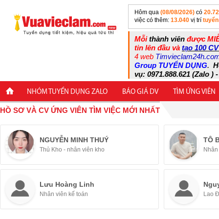
Hôm qua
(08/08/2026)
có
20.7
việc có thêm:
13.040
vị trí
tuyển
Mỗi
thành viên
được MIỄ
tin lên đầu và
tạo 100 CV
4 web
Timvieclam24h.co
Group TUYỂN DỤNG
.
H
vụ: 0971.888.621 (Zalo ) -
NHÓM TUYỂN DỤNG ZALO
BÁO GIÁ DV
TÌM ỨNG VIÊN
HỒ SƠ VÀ CV ỨNG VIÊN TÌM VIỆC MỚI NHẤT
NGUYỄN MINH THUÝ
TÔ 
Thủ Kho - nhân viên kho
Nhân 
Lưu Hoàng Linh
Ngu
Nhân viên kế toán
Lao 