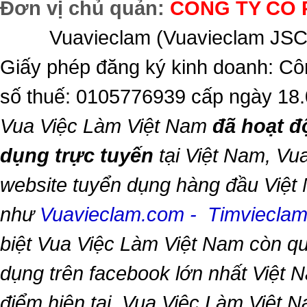
Đơn vị chủ quản:
CÔNG TY CỔ 
Vuavieclam (Vuavieclam JSC) 
Giấy phép đăng ký kinh doanh: Cô
số thuế: 0105776939 cấp ngày 18
Vua Việc Làm Việt Nam
đã hoạt đ
dụng trực tuyến
tại Việt Nam,
Vua
website tuyển dụng hàng đầu Việt
như
Vuavieclam.com
-
Timviecla
biệt
Vua Việc Làm Việt Nam
còn qu
dụng trên facebook lớn nhất Việt Na
điểm hiện tại,
Vua Việc Làm Việt 