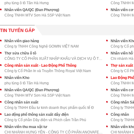
phụ tùng ô tô Tân Hà Hưng
Công TNHH M
Nhân viên QA/QC (Đan Phượng)
Nhân viên cơ
Công TNHH MTV Sơn Hà SSP Việt Nam
Công TNHH M
TIN TUYỂN GẤP
Nhân viên giao hàng
Nhân viên Kh
Công ty TNHH Công Nghệ GOWIN VIỆT NAM
Công ty Cổ ph
Thợ sửa chữa ô tô
Nhân viên hỗ
CÔNG TY CỔ PHẦN XUẤT NHẬP KHẨU VÀ DỊCH VỤ Ô TÔ LON
Chi nhánh Hà
Công nhân sản xuất - Lao Động Phổ Thông
Thợ sản xuất 
Công ty Cổ Phần In và Truyền Thông Royal Việt Nam
Công ty Cổ Ph
Nhân viên Kho
Lao Động Phổ
phụ tùng ô tô Tân Hà Hưng
Công TNHH M
Nhân viên QA/QC (Đan Phượng)
Nhân viên cơ
Công TNHH MTV Sơn Hà SSP Việt Nam
Công TNHH M
Công nhân sản xuất
Công nhân Sả
Công ty TNHH Đầu tư kinh doanh thực phẩm quốc tế Đ
Công ty TNH
Lao động phổ thông sản xuất dây điện
Công nhân
Công ty Cổ phần Dây điện và Phích cắm Trần Phú
Công ty TNHH
Nhân viên thu mua vật tư
Nhân viên kh
CHI NHÁNH HƯNG YÊN - CÔNG TY CỔ PHẦN ANOVAFEED