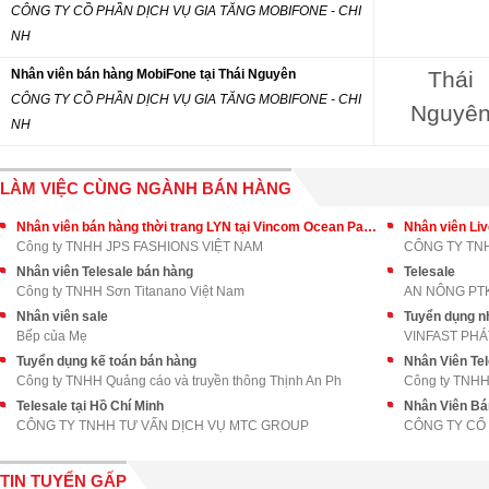
CÔNG TY CỒ PHẦN DỊCH VỤ GIA TĂNG MOBIFONE - CHI
NH
Nhân viên bán hàng MobiFone tại Thái Nguyên
Thái
CÔNG TY CỒ PHẦN DỊCH VỤ GIA TĂNG MOBIFONE - CHI
Nguyê
NH
LÀM VIỆC CÙNG NGÀNH BÁN HÀNG
Nhân viên bán hàng thời trang LYN tại Vincom Ocean Park
Nhân viên Li
Công ty TNHH JPS FASHIONS VIỆT NAM
CÔNG TY TNH
Nhân viên Telesale bán hàng
Telesale
Công ty TNHH Sơn Titanano Việt Nam
AN NÔNG PT
Nhân viên sale
Tuyển dụng nh
Bếp của Mẹ
VINFAST PHÁ
Tuyển dụng kế toán bán hàng
Nhân Viên Tel
Công ty TNHH Quảng cáo và truyền thông Thịnh An Ph
Công ty TNHH
Telesale tại Hồ Chí Minh
Nhân Viên Bá
CÔNG TY TNHH TƯ VẤN DỊCH VỤ MTC GROUP
CÔNG TY CỔ
TIN TUYỂN GẤP