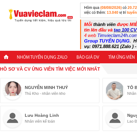
Hôm qua
(08/08/2026)
có
20.7
việc có thêm:
13.040
vị trí
tuyển
Mỗi
thành viên
được MIỄ
tin lên đầu và
tạo 100 CV
4 web
Timvieclam24h.co
Group TUYỂN DỤNG
.
H
vụ: 0971.888.621 (Zalo ) -
NHÓM TUYỂN DỤNG ZALO
BÁO GIÁ DV
TÌM ỨNG VIÊN
HỒ SƠ VÀ CV ỨNG VIÊN TÌM VIỆC MỚI NHẤT
NGUYỄN MINH THUÝ
TÔ 
Thủ Kho - nhân viên kho
Nhân 
Lưu Hoàng Linh
Ngu
Nhân viên kế toán
Lao 