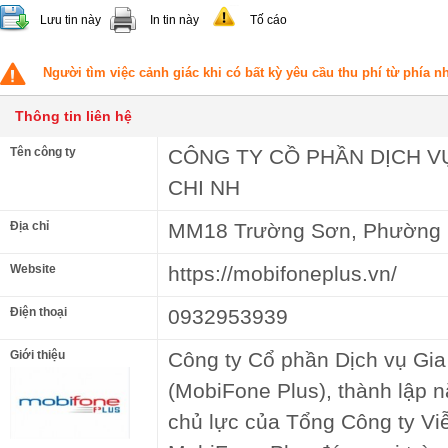
Lưu tin này
In tin này
Tố cáo
Người tìm việc cảnh giác khi có bất kỳ yêu cầu thu phí từ phía 
Thông tin liên hệ
Tên công ty
CÔNG TY CỒ PHẦN DỊCH V
CHI NH
Địa chỉ
MM18 Trường Sơn, Phường 
Website
https://mobifoneplus.vn/
Điện thoại
0932953939
Giới thiệu
Công ty Cổ phần Dịch vụ Gi
(MobiFone Plus), thành lập n
chủ lực của Tổng Công ty Vi