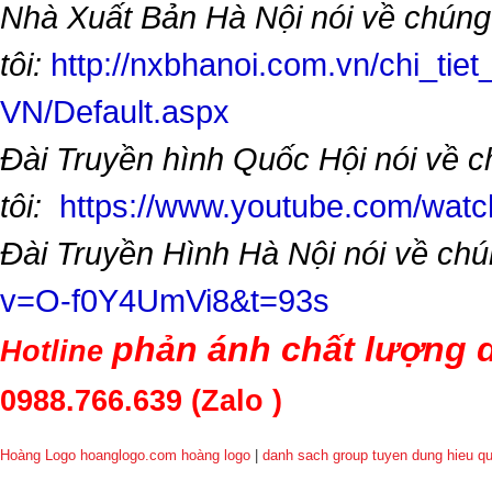
Nhà Xuất Bản Hà Nội nói về chúng
tôi:
http://nxbhanoi.com.vn/chi_tiet
VN/Default.aspx
Đài Truyền hình Quốc Hội nói về 
tôi:
https://www.youtube.com/wa
Đài Truyền Hình Hà Nội nói về chú
v=O-f0Y4UmVi8&t=93s
phản ánh chất lượng d
Hotline
0988.766.639
(Zalo )
Hoàng Logo hoanglogo.com
hoàng logo
|
danh sach group tuyen dung hieu q