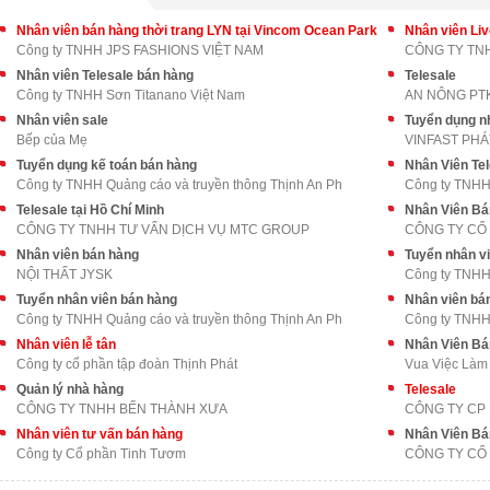
Nhân viên bán hàng thời trang LYN tại Vincom Ocean Park
Nhân viên Li
Công ty TNHH JPS FASHIONS VIỆT NAM
CÔNG TY TNH
Nhân viên Telesale bán hàng
Telesale
Công ty TNHH Sơn Titanano Việt Nam
AN NÔNG PT
Nhân viên sale
Tuyển dụng nh
Bếp của Mẹ
VINFAST PHÁ
Tuyển dụng kế toán bán hàng
Nhân Viên Tel
Công ty TNHH Quảng cáo và truyền thông Thịnh An Ph
Công ty TNHH
Telesale tại Hồ Chí Minh
Nhân Viên Bá
CÔNG TY TNHH TƯ VẤN DỊCH VỤ MTC GROUP
CÔNG TY CỔ
Nhân viên bán hàng
Tuyển nhân vi
NỘI THẤT JYSK
Công ty TNHH 
Tuyển nhân viên bán hàng
Nhân viên bá
Công ty TNHH Quảng cáo và truyền thông Thịnh An Ph
Công ty TNHH
Nhân viên lễ tân
Nhân Viên Bá
Công ty cổ phần tập đoàn Thịnh Phát
Vua Việc Làm
Quản lý nhà hàng
Telesale
CÔNG TY TNHH BẾN THÀNH XƯA
CÔNG TY CP 
Nhân viên tư vấn bán hàng
Nhân Viên Bá
Công ty Cổ phần Tinh Tươm