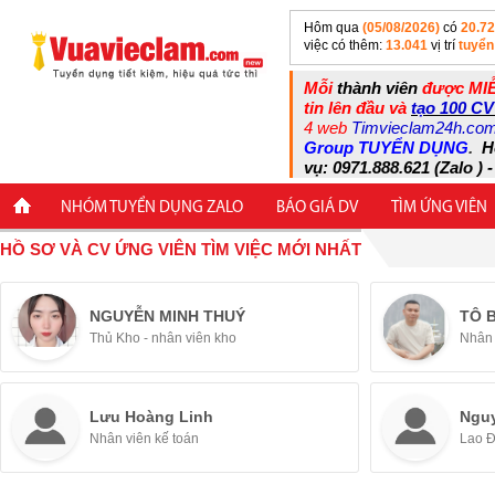
Hôm qua
(05/08/2026)
có
20.7
việc có thêm:
13.041
vị trí
tuyển
Mỗi
thành viên
được MIỄ
tin lên đầu và
tạo 100 CV
4 web
Timvieclam24h.co
Group TUYỂN DỤNG
.
H
vụ: 0971.888.621 (Zalo ) -
NHÓM TUYỂN DỤNG ZALO
BÁO GIÁ DV
TÌM ỨNG VIÊN
HỒ SƠ VÀ CV ỨNG VIÊN TÌM VIỆC MỚI NHẤT
NGUYỄN MINH THUÝ
TÔ 
Thủ Kho - nhân viên kho
Nhân 
Lưu Hoàng Linh
Ngu
Nhân viên kế toán
Lao 