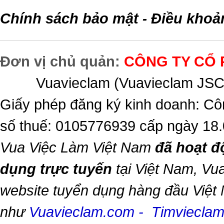
Chính sách bảo mật
Điều khoả
-
Đơn vị chủ quản:
CÔNG TY CỔ 
Vuavieclam (Vuavieclam JSC) 
Giấy phép đăng ký kinh doanh: Cô
số thuế: 0105776939 cấp ngày 18
Vua Việc Làm Việt Nam
đã hoạt đ
dụng trực tuyến
tại Việt Nam,
Vua
website tuyển dụng hàng đầu Việt
như
Vuavieclam.com
-
Timviecla