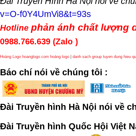
Đài Truyền Hình Hà Nội nói về chú
v=O-f0Y4UmVi8&t=93s
phản ánh chất lượng d
Hotline
0988.766.639
(Zalo )
Hoàng Logo hoanglogo.com
hoàng logo
|
danh sach group tuyen dung hieu q
​Báo chí nói về chúng tôi
:
Đài Truyền hình Hà Nội nói về 
Đài Truyền hình Quốc Hội Việt N