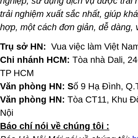
nghiệp, sử dụng dịch vụ được trải
trải nghiệm xuất sắc nhất, giúp k
hợp, một cách đơn giản, dễ dàng,
Trụ sở HN:
Vua việc làm Việt Nam
Chi nhánh HCM:
Tòa nhà Dali, 2
TP HCM
Văn phòng HN: S
ố 9 Hạ Đình, Q.
Văn phòng HN:
Tòa CT11, Khu Đô
Nội
​Báo chí nói về chúng tôi :