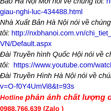
Báo Hà Nội Mới nói về chúng tôi:
h
giau-nghi-luc-434488.html
Nhà Xuất Bản Hà Nội nói về chúng
tôi:
http://nxbhanoi.com.vn/chi_tiet
VN/Default.aspx
Đài Truyền hình Quốc Hội nói về 
tôi:
https://www.youtube.com/wa
Đài Truyền Hình Hà Nội nói về chú
v=O-f0Y4UmVi8&t=93s
phản ánh chất lượng d
Hotline
0988.766.639
(Zalo )