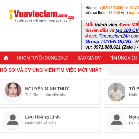
Hôm qua
(07/08/2026)
có
20.7
việc có thêm:
13.040
vị trí
tuyển
Mỗi
thành viên
được MIỄ
tin lên đầu và
tạo 100 CV
4 web
Timvieclam24h.co
Group TUYỂN DỤNG
.
H
vụ: 0971.888.621 (Zalo ) -
NHÓM TUYỂN DỤNG ZALO
BÁO GIÁ DV
TÌM ỨNG VIÊN
HỒ SƠ VÀ CV ỨNG VIÊN TÌM VIỆC MỚI NHẤT
NGUYỄN MINH THUÝ
TÔ 
Thủ Kho - nhân viên kho
Nhân 
Lưu Hoàng Linh
Ngu
Nhân viên kế toán
Lao 