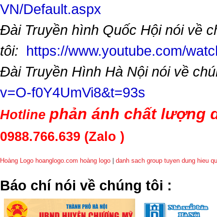
VN/Default.aspx
Đài Truyền hình Quốc Hội nói về 
tôi:
https://www.youtube.com/wa
Đài Truyền Hình Hà Nội nói về chú
v=O-f0Y4UmVi8&t=93s
phản ánh chất lượng d
Hotline
0988.766.639
(Zalo )
Hoàng Logo hoanglogo.com
hoàng logo
|
danh sach group tuyen dung hieu q
​Báo chí nói về chúng tôi
: