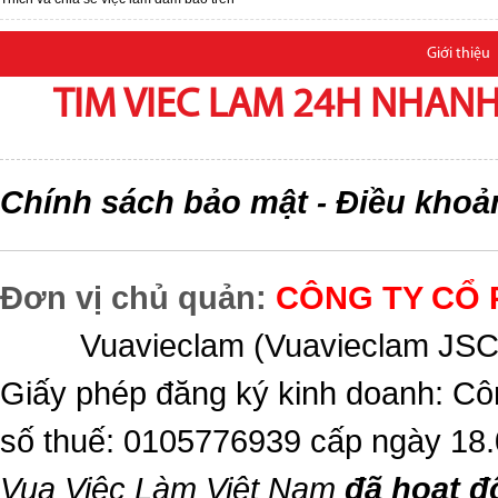
Giới thiệu
TIM VIEC LAM 24H NHANH,
Chính sách bảo mật
Điều khoả
-
Đơn vị chủ quản:
CÔNG TY CỔ 
Vuavieclam (Vuavieclam JSC) 
Giấy phép đăng ký kinh doanh: Cô
số thuế: 0105776939 cấp ngày 18
Vua Việc Làm Việt Nam
đã hoạt đ