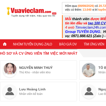
Hôm qua
(08/08/2026)
có
20.7
việc có thêm:
13.040
vị trí
tuyển
Mỗi
thành viên
được MIỄ
tin lên đầu và
tạo 100 CV
4 web
Timvieclam24h.co
Group TUYỂN DỤNG
.
H
vụ: 0971.888.621 (Zalo ) -
NHÓM TUYỂN DỤNG ZALO
BÁO GIÁ DV
TÌM ỨNG VIÊN
HỒ SƠ VÀ CV ỨNG VIÊN TÌM VIỆC MỚI NHẤT
NGUYỄN MINH THUÝ
TÔ 
Thủ Kho - nhân viên kho
Nhân 
Lưu Hoàng Linh
Ngu
Nhân viên kế toán
Lao 