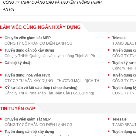
CÔNG TY TNHH QUẢNG CÁO VÀ TRUYỀN THÔNG THỊNH
AN PH
LÀM VIỆC CÙNG NGÀNH XÂY DỰNG
Chuyên viên giám sát MEP
Telesale
CÔNG TY CỔ PHẦN CƠ ĐIỆN LẠNH CG
TIAMO BEAUT
Tuyển dụng cán bộ xây dựng
Tuyển dụng cá
Công ty TNHH Quảng cáo và truyền thông Thịnh An Ph
Cán bộ kỹ thuật
Tuyển kỹ sư 
Công ty TNHH 
Tuyển dụng: họa viên revit
Tuyển dụng c
CTY CP TƯ VẤN XÂY DỰNG – THƯƠNG MẠI – DỊCH THUẬT P
KỸ sư bản vẽ kết cấu thép ( shop drawing)
Tuyển dụng k
Công ty TNHH Nhà Thép Tân Toàn Cầu ( GS Building)
TIN TUYỂN GẤP
Chuyên viên giám sát MEP
Telesale
CÔNG TY CỔ PHẦN CƠ ĐIỆN LẠNH CG
TIAMO BEAUT
Tuyển dụng cán bộ xây dựng
Tuyển dụng cá