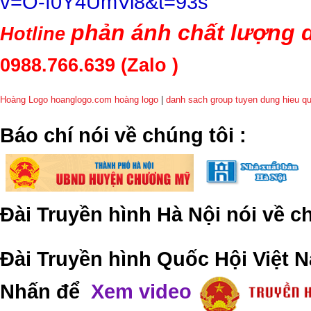
v=O-f0Y4UmVi8&t=93s
phản ánh chất lượng d
Hotline
0988.766.639
(Zalo )
Hoàng Logo hoanglogo.com
hoàng logo
|
danh sach group tuyen dung hieu q
​Báo chí nói về chúng tôi
:
Đài Truyền hình Hà Nội nói về 
Đài Truyền hình Quốc Hội Việt N
Nhấn để
Xem video