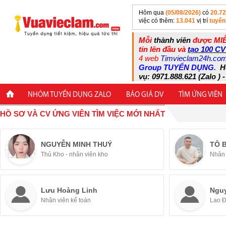
Hôm qua
(05/08/2026)
có
20.7
việc có thêm:
13.041
vị trí
tuyển
Mỗi
thành viên
được MIỄ
tin lên đầu và
tạo 100 CV
4 web
Timvieclam24h.co
Group TUYỂN DỤNG
.
H
vụ: 0971.888.621 (Zalo ) -
NHÓM TUYỂN DỤNG ZALO
BÁO GIÁ DV
TÌM ỨNG VIÊN
HỒ SƠ VÀ CV ỨNG VIÊN TÌM VIỆC MỚI NHẤT
NGUYỄN MINH THUÝ
TÔ 
Thủ Kho - nhân viên kho
Nhân 
Lưu Hoàng Linh
Ngu
Nhân viên kế toán
Lao 