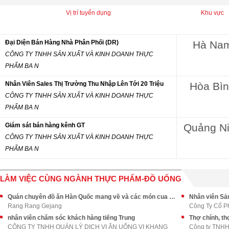
Vị trí tuyển dụng
Khu vực
Đại Diện Bán Hàng Nhà Phân Phối (DR)
Hà Na
CÔNG TY TNHH SẢN XUẤT VÀ KINH DOANH THỰC
PHẨM BA N
Nhân Viên Sales Thị Trường Thu Nhập Lên Tới 20 Triệu
Hòa Bì
CÔNG TY TNHH SẢN XUẤT VÀ KINH DOANH THỰC
PHẨM BA N
Giám sát bán hàng kênh GT
Quảng N
CÔNG TY TNHH SẢN XUẤT VÀ KINH DOANH THỰC
PHẨM BA N
LÀM VIỆC CÙNG NGÀNH THỰC PHẨM-ĐỒ UỐNG
Quán chuyên đồ ăn Hàn Quốc mang về và các món cua Hàn Quốc,
Nhân viên Sả
Rang Rang Gejang
Công Ty Cổ P
nhân viên chăm sóc khách hàng tiếng Trung
Thợ chính, th
CÔNG TY TNHH QUẢN LÝ DỊCH VỊ ĂN UỐNG VỊ KHANG
Công ty TNHH