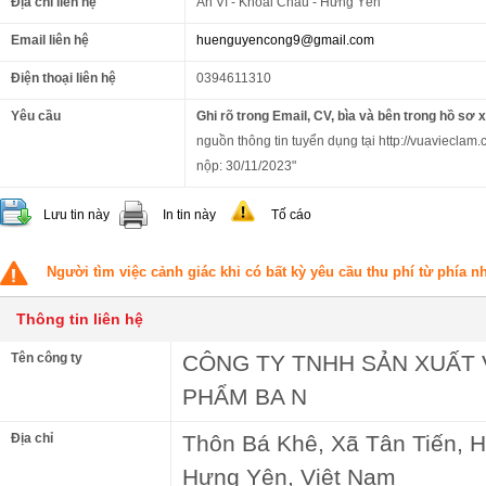
Địa chỉ liên hệ
An Vĩ - Khoái Châu - Hưng Yên
Email liên hệ
huenguyencong9@gmail.com
Điện thoại liên hệ
0394611310
Yêu cầu
Ghi rõ trong Email, CV, bìa và bên trong hồ sơ 
nguồn thông tin tuyển dụng tại http://vuavieclam.
nộp: 30/11/2023"
Lưu tin này
In tin này
Tố cáo
Người tìm việc cảnh giác khi có bất kỳ yêu cầu thu phí từ phía 
Thông tin liên hệ
Tên công ty
CÔNG TY TNHH SẢN XUẤT 
PHẨM BA N
Địa chỉ
Thôn Bá Khê, Xã Tân Tiến, 
Hưng Yên, Việt Nam