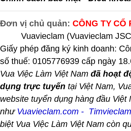
Đơn vị chủ quản:
CÔNG TY CỔ 
Vuavieclam (Vuavieclam JSC) 
Giấy phép đăng ký kinh doanh: Cô
số thuế: 0105776939 cấp ngày 18
Vua Việc Làm Việt Nam
đã hoạt đ
dụng trực tuyến
tại Việt Nam,
Vua
website tuyển dụng hàng đầu Việt
như
Vuavieclam.com
-
Timviecla
biệt
Vua Việc Làm Việt Nam
còn qu