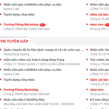
Nhân viên pha chế/Nhân viên phục vụ bàn
Nhân viên gi
Kalina Café
CÔNG TY CỔ 
Tuyển dụng công nhân
Giám sát bán
Công ty cổ ph
Trưởng Phòng Marketing
nhan vien
Công ty TNHH My Candy Việt Nam
Vịt quay Nhị 
TIN TUYỂN GẤP
Quán chuyên đồ ăn Hàn Quốc mang về và các món cua Hàn Quốc,
Nhân viên Sả
Rang Rang Gejang
Công Ty Cổ P
nhân viên chăm sóc khách hàng tiếng Trung
Thợ chính, th
CÔNG TY TNHH QUẢN LÝ DỊCH VỊ ĂN UỐNG VỊ KHANG
Công ty TNHH
Nhân viên pha chế/Nhân viên phục vụ bàn
Nhân viên gi
Kalina Café
CÔNG TY CỔ 
Tuyển dụng công nhân
Giám sát bán
Công ty cổ ph
Trưởng Phòng Marketing
nhan vien
Công ty TNHH My Candy Việt Nam
Vịt quay Nhị 
Nhân viên bếp Chính/Phụ Bếp
Kế toán tổng
Nhà Máy chế biến thực phẩm Mặt Trời Đỏ - REDSUN
CÔNG TY TN