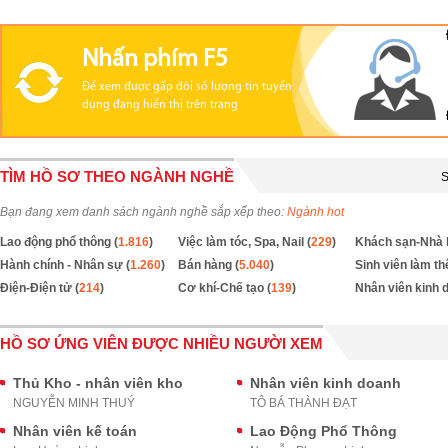
Nhấn phím F5
Để xem được gấp đôi số lượng tin tuyển
dụng đang hiển thị trên trang
TÌM HỒ SƠ THEO NGÀNH NGHỀ
S
Bạn đang xem danh sách ngành nghề sắp xếp theo:
Ngành hot
Lao động phổ thông (
1.816
)
Việc làm tóc, Spa, Nail (
229
)
Khách sạn-Nhà 
Hành chính - Nhân sự (
1.260
)
Bán hàng (
5.040
)
Sinh viên làm th
Điện-Điện tử (
214
)
Cơ khí-Chế tạo (
139
)
Nhân viên kinh 
HỒ SƠ ỨNG VIÊN ĐƯỢC NHIỀU NGƯỜI XEM
Thủ Kho - nhân viên kho
Nhân viên kinh doanh
NGUYỄN MINH THUÝ
TÔ BÁ THÀNH ĐẠT
Nhân viên kế toán
Lao Động Phổ Thông