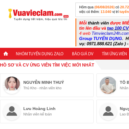
Hôm qua
(06/08/2026)
có
20.7
việc có thêm:
13.040
vị trí
tuyển
Mỗi
thành viên
được MIỄ
tin lên đầu và
tạo 100 CV
4 web
Timvieclam24h.co
Group TUYỂN DỤNG
.
H
vụ: 0971.888.621 (Zalo ) -
NHÓM TUYỂN DỤNG ZALO
BÁO GIÁ DV
TÌM ỨNG VIÊN
HỒ SƠ VÀ CV ỨNG VIÊN TÌM VIỆC MỚI NHẤT
NGUYỄN MINH THUÝ
TÔ 
Thủ Kho - nhân viên kho
Nhân 
Lưu Hoàng Linh
Ngu
Nhân viên kế toán
Lao 