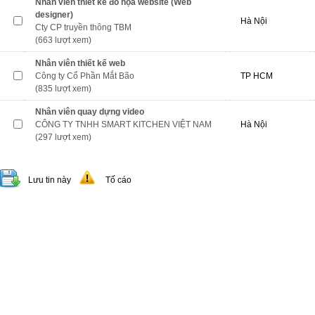
Nhân viên thiết kế đồ họa website (Web
designer)
Hà Nội
Cty CP truyền thông TBM
(663 lượt xem)
Nhân viên thiết kế web
Công ty Cổ Phần Mắt Bão
TP HCM
(835 lượt xem)
Nhân viên quay dựng video
CÔNG TY TNHH SMART KITCHEN VIỆT NAM
Hà Nội
(297 lượt xem)
Lưu tin này
Tố cáo