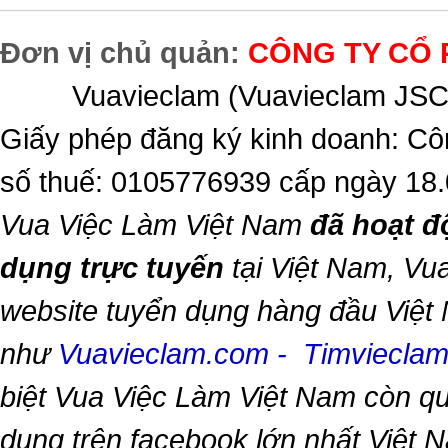
Đơn vị chủ quản:
CÔNG TY CỔ 
Vuavieclam (Vuavieclam JSC) 
Giấy phép đăng ký kinh doanh: Cô
số thuế: 0105776939 cấp ngày 18
Vua Việc Làm Việt Nam
đã hoạt đ
dụng trực tuyến
tại Việt Nam,
Vua
website tuyển dụng hàng đầu Việt
như
Vuavieclam.com
-
Timviecla
biệt
Vua Việc Làm Việt Nam
còn qu
dụng trên facebook lớn nhất Việt Na