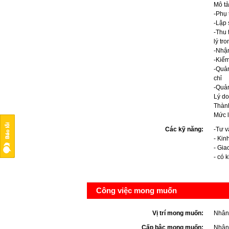
Mô tả
-Phụ 
-Lập
-Thu 
lý tr
-Nhận
-Kiểm
-Quản
chỉ
-Quản
Lý do
Thành
Mức 
Các kỹ năng:
-Tư v
- Kin
- Giao
- có 
Công việc mong muốn
Vị trí mong muốn:
Nhân
Cấp bậc mong muốn:
Nhân