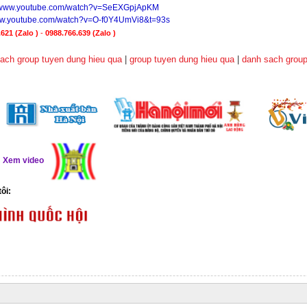
//www.youtube.com/watch?v=SeEXGpjApKM
www.youtube.com/watch?v=O-f0Y4UmVi8&t=93s
621 (Zalo )
-
0988.766.639
(Zalo )
ach group tuyen dung hieu qua
|
group tuyen dung hieu qua
|
danh sach group
ể
Xem video
tôi: