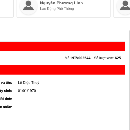
Nguyễn Phương Linh
Lao Động Phổ Thông
Mã:
NTV003544
Số lượt xem:
625
 và tên:
Lê Diệu Thuý
y sinh:
01/01/1970
iới tính:
ôn nhân: