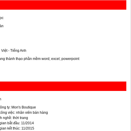
ọc
án
 Việt - Tiếng Anh
ng thành thạo phần mềm word; excel; powerpoint
m
ông ty: Mon's Boutique
í công việc: nhân viên bán hàng
 nghề: thời trang
gian bắt đầu: 11/2014
gian kết thúc: 11/2015