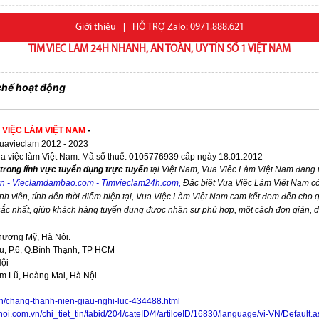
Giới thiệu
|
HỖ TRỢ Zalo: 0971.888.621
TIM VIEC LAM 24H NHANH, AN TOÀN, UY TÍN SỐ 1 VIỆT NAM
chế hoạt động
 VIỆC LÀM VIỆT NAM
-
avieclam 2012 - 2023
ua việc làm Việt Nam. Mã số thuế: 0105776939 cấp ngày 18.01.2012
trong lĩnh vực tuyển dụng trực tuyến
tại Việt Nam,
Vua Việc Làm Việt Nam
đang v
vn
-
Vieclamdambao.com
-
Timvieclam24h.com
,
Đặc biệt
Vua Việc Làm Việt Nam
cò
nh viên, tính đến thời điểm hiện tại,
Vua Việc Làm Việt Nam
cam kết đem đến cho qu
 sắc nhất, giúp khách hàng tuyển dụng được nhân sự phù hợp, một cách đơn giản, 
hương Mỹ, Hà Nội.
, P.6, Q.Bình Thạnh, TP HCM
Nội
im Lũ, Hoàng Mai, Hà Nội
vn/chang-thanh-nien-giau-nghi-luc-434488.html
noi.com.vn/chi_tiet_tin/tabid/204/cateID/4/artilceID/16830/language/vi-VN/Default.