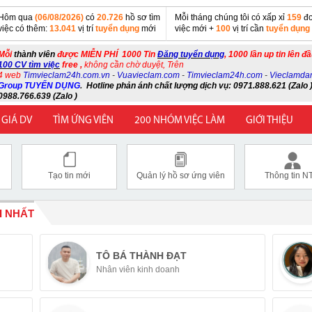
Hôm qua
(06/08/2026)
có
20.726
hồ sơ tìm
Mỗi tháng chúng tôi có xấp xỉ
159
đơ
việc có thêm:
13.041
vị trí
tuyển dụng
mới
việc mới +
100
vị trí cần
tuyển dụng
Mỗi
thành viên
được MIỄN PHÍ 1000 Tin
Đăng tuyển dụng
, 1000 lần up tin lên đ
100 CV tìm việc
free ,
không cần chờ duyệt, Trên
4 web
Timvieclam24h.com.vn
-
Vuavieclam.com
-
Timvieclam24h.com
-
Vieclamda
Group TUYỂN DỤNG
.
Hotline phản ánh chất lượng dịch vụ: 0971.888.621 (Zalo )
0988.766.639 (Zalo )
 GIÁ DV
TÌM ỨNG VIÊN
200 NHÓM VIỆC LÀM
GIỚI THIỆU
Tạo tin mới
Quản lý hồ sơ ứng viên
Thông tin N
I NHẤT
TÔ BÁ THÀNH ĐẠT
Nhân viên kinh doanh