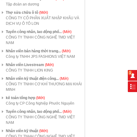
Tập đoàn an dương
Thợ sửa chữa ô tô
(Mới)
CÔNG TY CỔ PHẦN XUẤT NHẬP KHẨU VÀ
DỊCH VỤ Ô TÔ LON
Tuyển công nhân, lao động phổ...
(Mới)
CÔNG TY TNHH CÔNG NGHỆ TMD VIỆT
NAM
Nhân viên bán hàng thời trang...
(Mới)
Công ty TNHH JPS FASHIONS VIỆT NAM
Nhân viên Livestream
(Mới)
CÔNG TY TNHH LION KING
1
Nhân viên kỹ thuật điện công...
(Mới)
CÔNG TY TNHH CƠ KHÍ THƯƠNG MẠI KHẢI
MINH
kế toán tổng hợp
(Mới)
Công ty CP Công Nghiệp Phước Nguyên
Tuyển công nhân, lao động phổ...
(Mới)
CÔNG TY TNHH CÔNG NGHỆ TMD VIỆT
NAM
Nhân viên kỹ thuật
(Mới)
CÔNG TY TNHH CÔNG NGHỆ TMD VIỆT