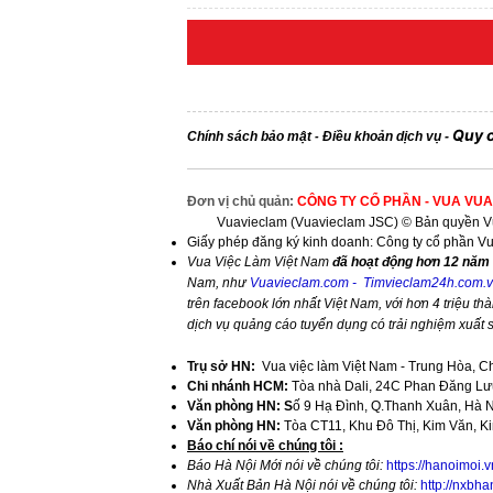
Quy 
Chính sách bảo mật
Điều khoản dịch vụ
-
-
Đơn vị chủ quản:
CÔNG TY CỔ PHẦN - VUA VUA
Vuavieclam (Vuavieclam JSC) © Bản quyền Vu
Giấy phép đăng ký kinh doanh: Công ty cổ phần V
Vua Việc Làm Việt Nam
đã hoạt động hơn 12 năm 
Nam, như
Vuavieclam.com
-
Timvieclam24h.com.
trên facebook lớn nhất Việt Nam, với hơn 4 triệu thà
dịch vụ quảng cáo tuyển dụng có trải nghiệm xuất
Trụ sở HN:
Vua việc làm Việt Nam - Trung Hòa, C
Chi nhánh HCM:
Tòa nhà Dali, 24C Phan Đăng Lưu
Văn phòng HN: S
ố 9 Hạ Đình, Q.Thanh Xuân, Hà 
Văn phòng HN:
Tòa CT11, Khu Đô Thị, Kim Văn, K
​Báo chí nói về chúng tôi :
Báo Hà Nội Mới nói về chúng tôi:
https://hanoimoi.
Nhà Xuất Bản Hà Nội nói về chúng tôi:
http://nxbha