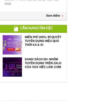
NAM
Xem thêm
CẨM NANG TÌM VIỆC
MIỄN PHÍ 100%: BÍ QUYẾT
TUYỂN DỤNG HIỆU QUẢ
THỜI 4.0 & AI
DANH SÁCH 50+ NHÓM
TUYỂN DỤNG TRÊN ZALO
CỦA VUA VIỆC LÀM .COM