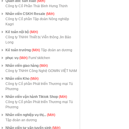
Quản đốc sản xuất
(Mới)
Công ty Cổ Phần Thái Bình Hưng Thịnh
Nhân viên CSKH Resale
(Mới)
Công ty Cổ phần Tập đoàn Nông nghiệp
Kagri
Kế toán nội bộ
(Mới)
Công ty TNHH Thiết bị Viễn thông Jin Bảo
Long
Kế toán trưởng
(Mới)
Tập đoàn an dương
phục vụ
(Mới)
Fumi’skitchen
Nhân viên giao hàng
(Mới)
Công ty TNHH Công Nghệ GOWIN VIỆT NAM
Nhân viên Kho
(Mới)
Công ty Cổ phần Phát triển Thương mại Tú
Phương
Nhân viên vận hành Tiktok Shop
(Mới)
Công ty Cổ phần Phát triển Thương mại Tú
Phương
Nhân viên nghiệp vụ thị...
(Mới)
Tập đoàn an dương
Nhân viên tư vấn tuyển sinh
(Mới)