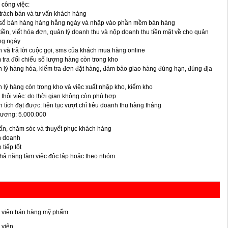
 công việc:
trách bán và tư vấn khách hàng
 sổ bán hàng hàng hằng ngày và nhập vào phần mềm bán hàng
tiền, viết hóa đơn, quản lý doanh thu và nộp doanh thu tiền mặt về cho quản
ong ngày
 và trả lời cuộc gọi, sms của khách mua hàng online
 tra đối chiếu số lượng hàng còn trong kho
 lý hàng hóa, kiểm tra đơn đặt hàng, đảm bảo giao hàng đúng hạn, đúng địa
 lý hàng còn trong kho và việc xuất nhập kho, kiểm kho
 thôi việc: do thời gian không còn phù hợp
 tích đạt được: liên tục vượt chỉ tiêu doanh thu hàng tháng
lương: 5.000.000
ấn, chăm sóc và thuyết phục khách hàng
h doanh
 tiếp tốt
khả năng làm việc độc lập hoặc theo nhóm
 viên bán hàng mỹ phẩm
 viên