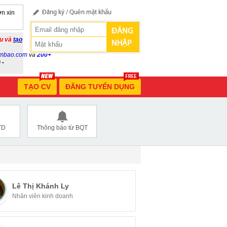
n xin
Đăng ký
/
Quên mật khẩu
ĐĂNG
ầu và
tạo
NHẬP
mbao.com
và
200+
 -
TẠO CV
ĐĂNG TUYỂN DỤNG
TD
Thông báo từ BQT
Lê Thị Khánh Ly
Nhân viên kinh doanh