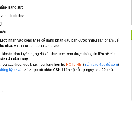
hẩm-Trang sức
viên chính thức
ội
triệu
được nhận vào công ty sẽ cố gắng phấn đấu bán được nhiều sản phẩm để
thu nhập và thăng tiến trong công việc
ài khoản Nhà tuyển dụng đã xác thực mới xem được thông tin liên hệ của
viên
Lê Diệu Thuý
.
hưa xác thực, quý khách vui lòng liên hệ
HOTLINE:
(
Bấm vào đây để xem
)
đăng ký tư vấn
để được bộ phận CSKH liên hệ hỗ trợ ngay sau 30 phút.
áo