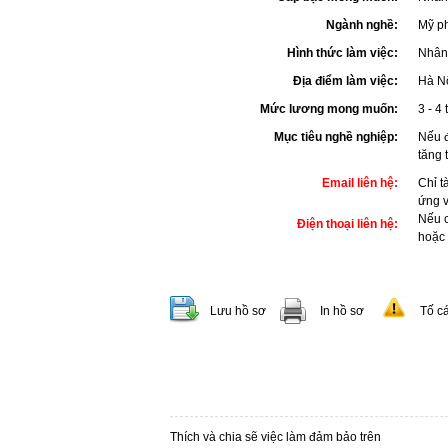
Ngành nghề:
Mỹ p
Hình thức làm việc:
Nhân 
Địa điểm làm việc:
Hà N
Mức lương mong muốn:
3 - 4 
Mục tiêu nghề nghiệp:
Nếu 
tăng 
Email liên hệ:
Chỉ t
ứng 
Nếu c
Điện thoại liên hệ:
hoặc
Lưu hồ sơ
In hồ sơ
Tố c
Thích và chia sẽ việc làm đảm bảo trên