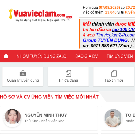
Hôm qua
(07/08/2026)
có
20.7
việc có thêm:
13.040
vị trí
tuyển
Mỗi
thành viên
được MIỄ
tin lên đầu và
tạo 100 CV
4 web
Timvieclam24h.co
Group TUYỂN DỤNG
.
H
vụ: 0971.888.621 (Zalo ) -
NHÓM TUYỂN DỤNG ZALO
BÁO GIÁ DV
TÌM ỨNG VIÊN
Quản lý tuyển dụng
Tin đã đăng
Tạo tin mới
HỒ SƠ VÀ CV ỨNG VIÊN TÌM VIỆC MỚI NHẤT
NGUYỄN MINH THUÝ
TÔ 
Thủ Kho - nhân viên kho
Nhân 