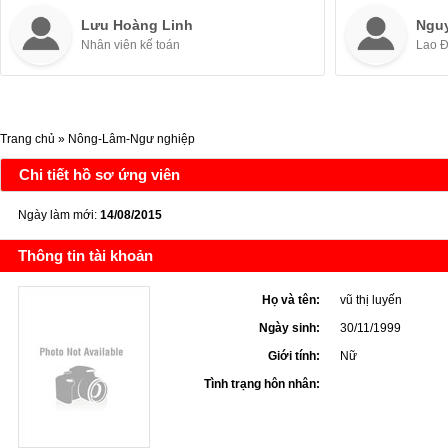
Lưu Hoàng Linh
Ngu
Nhân viên kế toán
Lao 
Trang chủ
»
Nông-Lâm-Ngư nghiệp
Chi tiết hồ sơ ứng viên
Ngày làm mới:
14/08/2015
Thông tin tài khoản
Họ và tên:
vũ thị luyến
Ngày sinh:
30/11/1999
Giới tính:
Nữ
Tình trạng hôn nhân: