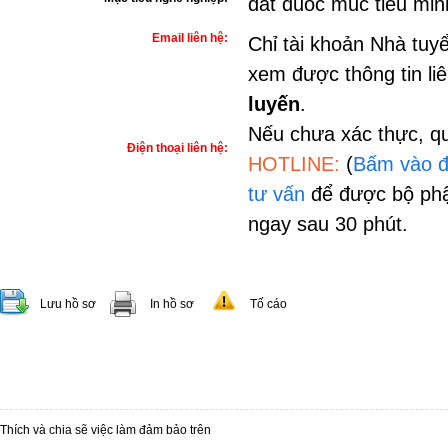
dat duoc muc tieu mi
Email liên hệ:
Chỉ tài khoản Nhà tuy
xem được thông tin li
luyến
.
Nếu chưa xác thực, qu
Điện thoại liên hệ:
HOTLINE:
(
Bấm vào đ
tư vấn
để được bộ phậ
ngay sau 30 phút.
Lưu hồ sơ
In hồ sơ
Tố cáo
Thích và chia sẽ việc làm đảm bảo trên