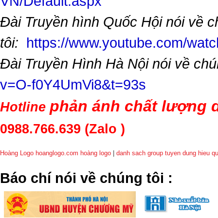
VN/Default.aspx
Đài Truyền hình Quốc Hội nói về 
tôi:
https://www.youtube.com/wa
Đài Truyền Hình Hà Nội nói về chú
v=O-f0Y4UmVi8&t=93s
phản ánh chất lượng d
Hotline
0988.766.639
(Zalo )
Hoàng Logo hoanglogo.com
hoàng logo
|
danh sach group tuyen dung hieu q
​Báo chí nói về chúng tôi
: