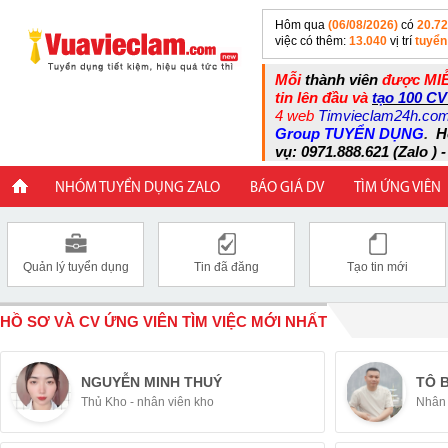
Hôm qua
(06/08/2026)
có
20.7
việc có thêm:
13.040
vị trí
tuyển
Mỗi
thành viên
được MIỄ
tin lên đầu và
tạo 100 CV
4 web
Timvieclam24h.co
Group TUYỂN DỤNG
.
H
vụ: 0971.888.621 (Zalo ) -
NHÓM TUYỂN DỤNG ZALO
BÁO GIÁ DV
TÌM ỨNG VIÊN
Quản lý tuyển dụng
Tin đã đăng
Tạo tin mới
HỒ SƠ VÀ CV ỨNG VIÊN TÌM VIỆC MỚI NHẤT
NGUYỄN MINH THUÝ
TÔ 
Thủ Kho - nhân viên kho
Nhân 