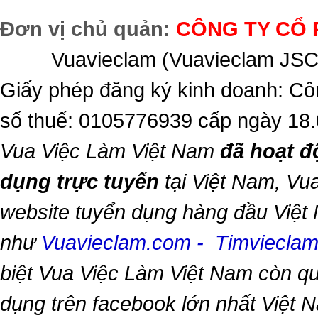
Đơn vị chủ quản:
CÔNG TY CỔ 
Vuavieclam (Vuavieclam JSC) 
Giấy phép đăng ký kinh doanh: Cô
số thuế: 0105776939 cấp ngày 18
Vua Việc Làm Việt Nam
đã hoạt đ
dụng trực tuyến
tại Việt Nam,
Vua
website tuyển dụng hàng đầu Việt
như
Vuavieclam.com
-
Timviecla
biệt
Vua Việc Làm Việt Nam
còn qu
dụng trên facebook lớn nhất Việt Na