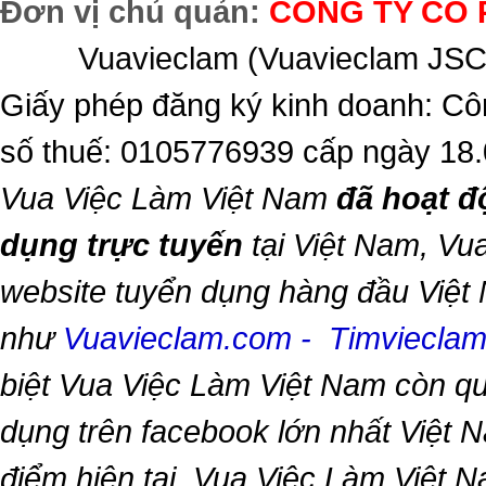
Đơn vị chủ quản:
CÔNG TY CỔ 
Vuavieclam (Vuavieclam JSC) 
Giấy phép đăng ký kinh doanh: Cô
số thuế: 0105776939 cấp ngày 18
Vua Việc Làm Việt Nam
đã hoạt đ
dụng trực tuyến
tại Việt Nam,
Vua
website tuyển dụng hàng đầu Việt
như
Vuavieclam.com
-
Timviecla
biệt
Vua Việc Làm Việt Nam
còn qu
dụng trên facebook lớn nhất Việt Na
điểm hiện tại,
Vua Việc Làm Việt 