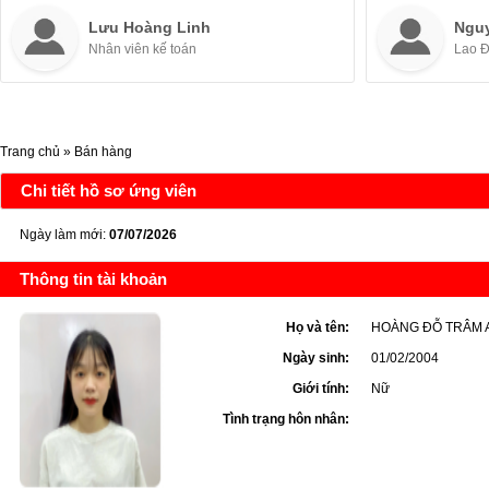
Lưu Hoàng Linh
Ngu
Nhân viên kế toán
Lao 
Trang chủ
»
Bán hàng
Chi tiết hồ sơ ứng viên
Ngày làm mới:
07/07/2026
Thông tin tài khoản
Họ và tên:
HOÀNG ĐỖ TRÂM 
Ngày sinh:
01/02/2004
Giới tính:
Nữ
Tình trạng hôn nhân: