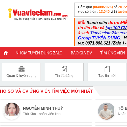
Hôm qua
(06/08/2026)
có
20.7
việc có thêm:
13.040
vị trí
tuyển
Mỗi
thành viên
được MIỄ
tin lên đầu và
tạo 100 CV
4 web
Timvieclam24h.co
Group TUYỂN DỤNG
.
H
vụ: 0971.888.621 (Zalo ) -
NHÓM TUYỂN DỤNG ZALO
BÁO GIÁ DV
TÌM ỨNG VIÊN
Quản lý tuyển dụng
Tin đã đăng
Tạo tin mới
HỒ SƠ VÀ CV ỨNG VIÊN TÌM VIỆC MỚI NHẤT
NGUYỄN MINH THUÝ
TÔ 
Thủ Kho - nhân viên kho
Nhân 