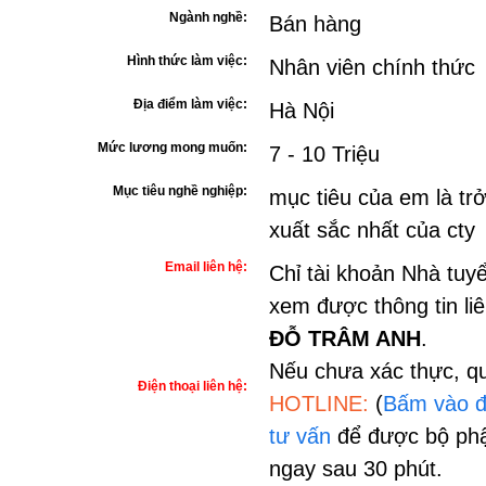
Ngành nghề:
Bán hàng
Hình thức làm việc:
Nhân viên chính thức
Địa điểm làm việc:
Hà Nội
Mức lương mong muốn:
7 - 10 Triệu
Mục tiêu nghề nghiệp:
mục tiêu của em là tr
xuất sắc nhất của cty
Email liên hệ:
Chỉ tài khoản Nhà tuy
xem được thông tin li
ĐỖ TRÂM ANH
.
Nếu chưa xác thực, qu
Điện thoại liên hệ:
HOTLINE:
(
Bấm vào đ
tư vấn
để được bộ phậ
ngay sau 30 phút.