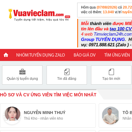
Hôm qua
(07/08/2026)
có
20.7
việc có thêm:
13.040
vị trí
tuyển
Mỗi
thành viên
được MIỄ
tin lên đầu và
tạo 100 CV
4 web
Timvieclam24h.co
Group TUYỂN DỤNG
.
H
vụ: 0971.888.621 (Zalo ) -
NHÓM TUYỂN DỤNG ZALO
BÁO GIÁ DV
TÌM ỨNG VIÊN
Quản lý tuyển dụng
Tin đã đăng
Tạo tin mới
HỒ SƠ VÀ CV ỨNG VIÊN TÌM VIỆC MỚI NHẤT
NGUYỄN MINH THUÝ
TÔ 
Thủ Kho - nhân viên kho
Nhân 