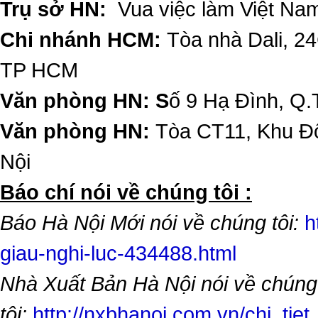
Trụ sở HN:
Vua việc làm Việt Nam
Chi nhánh HCM:
Tòa nhà Dali, 2
TP HCM
Văn phòng HN: S
ố 9 Hạ Đình, Q.
Văn phòng HN:
Tòa CT11, Khu Đô
Nội
​Báo chí nói về chúng tôi :
Báo Hà Nội Mới nói về chúng tôi:
h
giau-nghi-luc-434488.html
Nhà Xuất Bản Hà Nội nói về chúng
tôi:
http://nxbhanoi.com.vn/chi_tiet