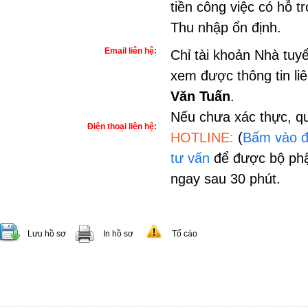
tiền công việc có hỗ t
Thu nhập ổn định.
Email liên hệ:
Chỉ tài khoản Nhà tuy
xem được thông tin li
Văn Tuấn
.
Nếu chưa xác thực, qu
Điện thoại liên hệ:
HOTLINE:
(
Bấm vào đ
tư vấn
để được bộ phậ
ngay sau 30 phút.
Lưu hồ sơ
In hồ sơ
Tố cáo