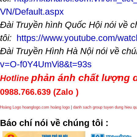
VN/Default.aspx
Đài Truyền hình Quốc Hội nói về 
tôi:
https://www.youtube.com/wa
Đài Truyền Hình Hà Nội nói về chú
v=O-f0Y4UmVi8&t=93s
phản ánh chất lượng d
Hotline
0988.766.639
(Zalo )
Hoàng Logo hoanglogo.com
hoàng logo
|
danh sach group tuyen dung hieu q
​Báo chí nói về chúng tôi
: