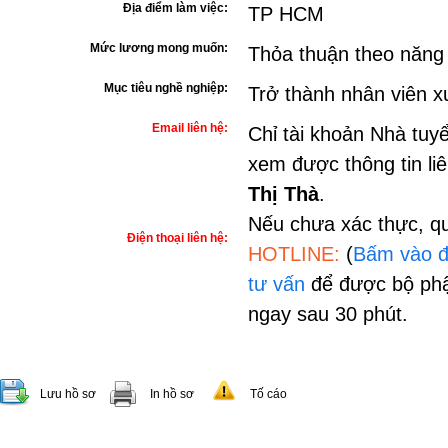
Địa điểm làm việc:
TP HCM
Mức lương mong muốn:
Thỏa thuận theo năng
Mục tiêu nghề nghiệp:
Trở thành nhân viên x
Email liên hệ:
Chỉ tài khoản Nhà tuy
xem được thông tin li
Thị Thà
.
Nếu chưa xác thực, qu
Điện thoại liên hệ:
HOTLINE:
(
Bấm vào đ
tư vấn
để được bộ phậ
ngay sau 30 phút.
Lưu hồ sơ
In hồ sơ
Tố cáo