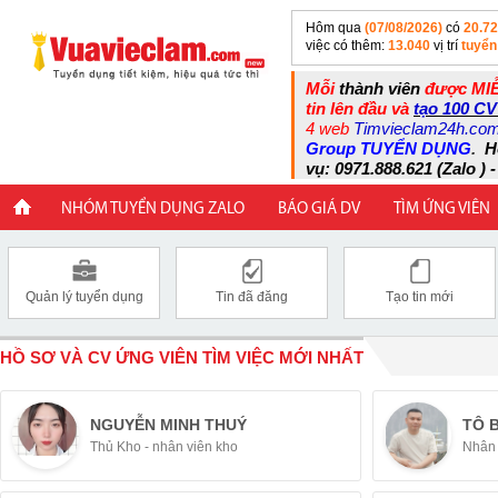
Hôm qua
(07/08/2026)
có
20.7
việc có thêm:
13.040
vị trí
tuyển
Mỗi
thành viên
được MIỄ
tin lên đầu và
tạo 100 CV
4 web
Timvieclam24h.co
Group TUYỂN DỤNG
.
H
vụ: 0971.888.621 (Zalo ) -
NHÓM TUYỂN DỤNG ZALO
BÁO GIÁ DV
TÌM ỨNG VIÊN
Quản lý tuyển dụng
Tin đã đăng
Tạo tin mới
HỒ SƠ VÀ CV ỨNG VIÊN TÌM VIỆC MỚI NHẤT
NGUYỄN MINH THUÝ
TÔ 
Thủ Kho - nhân viên kho
Nhân 