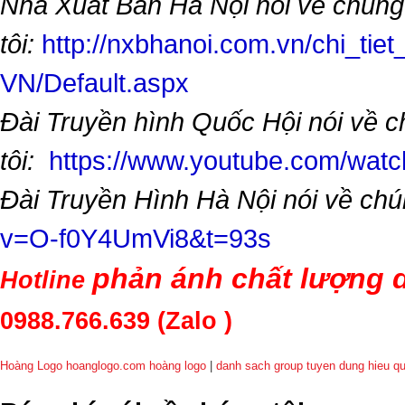
Nhà Xuất Bản Hà Nội nói về chúng
tôi:
http://nxbhanoi.com.vn/chi_tiet
VN/Default.aspx
Đài Truyền hình Quốc Hội nói về 
tôi:
https://www.youtube.com/wa
Đài Truyền Hình Hà Nội nói về chú
v=O-f0Y4UmVi8&t=93s
phản ánh chất lượng d
Hotline
0988.766.639
(Zalo )
Hoàng Logo hoanglogo.com
hoàng logo
|
danh sach group tuyen dung hieu q