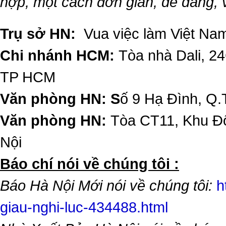
hợp, một cách đơn giản, dễ dàng,
Trụ sở HN:
Vua việc làm Việt Nam
Chi nhánh HCM:
Tòa nhà Dali, 2
TP HCM
Văn phòng HN: S
ố 9 Hạ Đình, Q.
Văn phòng HN:
Tòa CT11, Khu Đô
Nội
​Báo chí nói về chúng tôi :
Báo Hà Nội Mới nói về chúng tôi:
h
giau-nghi-luc-434488.html