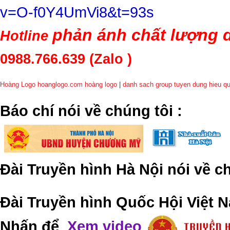
v=O-f0Y4UmVi8&t=93s
phản ánh chất lượng d
Hotline
0988.766.639
(Zalo )
Hoàng Logo hoanglogo.com
hoàng logo
|
danh sach group tuyen dung hieu q
​Báo chí nói về chúng tôi
:
Đài Truyền hình Hà Nội nói về 
Đài Truyền hình Quốc Hội Việt N
Nhấn để
Xem video