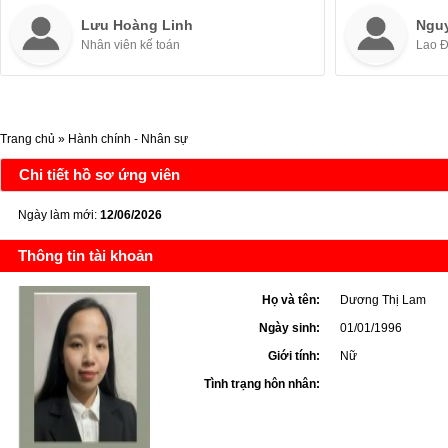
Lưu Hoàng Linh
Ngu
Nhân viên kế toán
Lao 
Trang chủ
»
Hành chính - Nhân sự
Chi tiết hồ sơ ứng viên
Ngày làm mới:
12/06/2026
Thông tin tài khoản
Họ và tên:
Dương Thị Lam
Ngày sinh:
01/01/1996
Giới tính:
Nữ
Tình trạng hôn nhân: