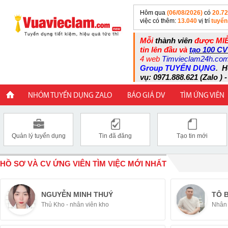
Hôm qua
(06/08/2026)
có
20.7
việc có thêm:
13.040
vị trí
tuyển
Mỗi
thành viên
được MIỄ
tin lên đầu và
tạo 100 CV
4 web
Timvieclam24h.co
Group TUYỂN DỤNG
.
H
vụ: 0971.888.621 (Zalo ) -
NHÓM TUYỂN DỤNG ZALO
BÁO GIÁ DV
TÌM ỨNG VIÊN
Quản lý tuyển dụng
Tin đã đăng
Tạo tin mới
HỒ SƠ VÀ CV ỨNG VIÊN TÌM VIỆC MỚI NHẤT
NGUYỄN MINH THUÝ
TÔ 
Thủ Kho - nhân viên kho
Nhân 