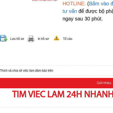
HOTLINE:
(
Bấm vào đ
tư vấn
để được bộ phậ
ngay sau 30 phút.
Lưu hồ sơ
In hồ sơ
Tố cáo
Thích và chia sẽ việc làm đảm bảo trên
Giới thiệu
TIM VIEC LAM 24H NHANH,