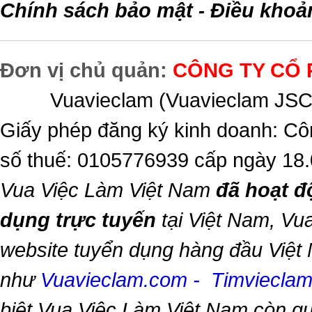
Chính sách bảo mật
Điều khoả
-
Đơn vị chủ quản:
CÔNG TY CỔ 
Vuavieclam (Vuavieclam JSC) 
Giấy phép đăng ký kinh doanh: Cô
số thuế: 0105776939 cấp ngày 18
Vua Việc Làm Việt Nam
đã hoạt đ
dụng trực tuyến
tại Việt Nam,
Vua
website tuyển dụng hàng đầu Việt
như
Vuavieclam.com
-
Timviecla
biệt
Vua Việc Làm Việt Nam
còn qu