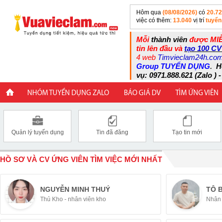
Hôm qua
(08/08/2026)
có
20.7
việc có thêm:
13.040
vị trí
tuyển
Mỗi
thành viên
được MIỄ
tin lên đầu và
tạo 100 CV
4 web
Timvieclam24h.co
Group TUYỂN DỤNG
.
H
vụ: 0971.888.621 (Zalo ) -
NHÓM TUYỂN DỤNG ZALO
BÁO GIÁ DV
TÌM ỨNG VIÊN
Quản lý tuyển dụng
Tin đã đăng
Tạo tin mới
HỒ SƠ VÀ CV ỨNG VIÊN TÌM VIỆC MỚI NHẤT
NGUYỄN MINH THUÝ
TÔ 
Thủ Kho - nhân viên kho
Nhân 