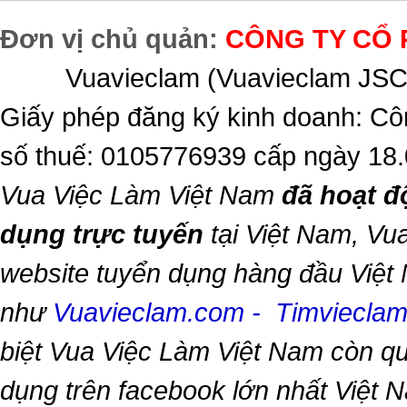
Đơn vị chủ quản:
CÔNG TY CỔ 
Vuavieclam (Vuavieclam JSC) 
Giấy phép đăng ký kinh doanh: Cô
số thuế: 0105776939 cấp ngày 18
Vua Việc Làm Việt Nam
đã hoạt đ
dụng trực tuyến
tại Việt Nam,
Vua
website tuyển dụng hàng đầu Việt
như
Vuavieclam.com
-
Timviecla
biệt
Vua Việc Làm Việt Nam
còn qu
dụng trên facebook lớn nhất Việt Na