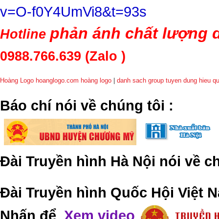
v=O-f0Y4UmVi8&t=93s
phản ánh chất lượng d
Hotline
0988.766.639
(Zalo )
Hoàng Logo hoanglogo.com
hoàng logo
|
danh sach group tuyen dung hieu q
​Báo chí nói về chúng tôi
:
Đài Truyền hình Hà Nội nói về 
Đài Truyền hình Quốc Hội Việt N
Nhấn để
Xem video