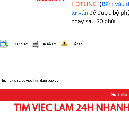
HOTLINE:
(
Bấm vào đ
tư vấn
để được bộ phậ
ngay sau 30 phút.
Lưu hồ sơ
In hồ sơ
Tố cáo
Thích và chia sẽ việc làm đảm bảo trên
Giới thiệu
TIM VIEC LAM 24H NHANH,