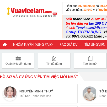
Hôm qua
(07/08/2026)
có
20.7
việc có thêm:
13.040
vị trí
tuyển
Mỗi
thành viên
được MIỄ
tin lên đầu và
tạo 100 CV
4 web
Timvieclam24h.co
Group TUYỂN DỤNG
.
H
vụ: 0971.888.621 (Zalo ) -
NHÓM TUYỂN DỤNG ZALO
BÁO GIÁ DV
TÌM ỨNG VIÊN
Quản lý tuyển dụng
Tin đã đăng
Tạo tin mới
HỒ SƠ VÀ CV ỨNG VIÊN TÌM VIỆC MỚI NHẤT
NGUYỄN MINH THUÝ
TÔ 
Thủ Kho - nhân viên kho
Nhân 