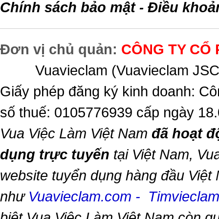
Chính sách bảo mật
Điều khoả
-
Đơn vị chủ quản:
CÔNG TY CỔ 
Vuavieclam (Vuavieclam JSC) 
Giấy phép đăng ký kinh doanh: Cô
số thuế: 0105776939 cấp ngày 18
Vua Việc Làm Việt Nam
đã hoạt đ
dụng trực tuyến
tại Việt Nam,
Vua
website tuyển dụng hàng đầu Việt
như
Vuavieclam.com
-
Timviecla
biệt
Vua Việc Làm Việt Nam
còn qu