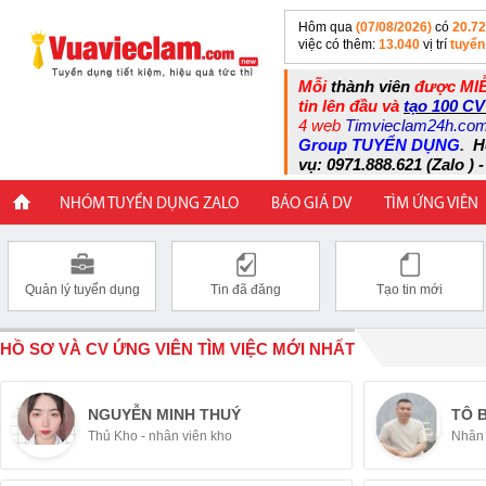
Hôm qua
(07/08/2026)
có
20.7
việc có thêm:
13.040
vị trí
tuyển
Mỗi
thành viên
được MIỄ
tin lên đầu và
tạo 100 CV
4 web
Timvieclam24h.co
Group TUYỂN DỤNG
.
H
vụ: 0971.888.621 (Zalo ) -
NHÓM TUYỂN DỤNG ZALO
BÁO GIÁ DV
TÌM ỨNG VIÊN
Quản lý tuyển dụng
Tin đã đăng
Tạo tin mới
HỒ SƠ VÀ CV ỨNG VIÊN TÌM VIỆC MỚI NHẤT
NGUYỄN MINH THUÝ
TÔ 
Thủ Kho - nhân viên kho
Nhân 