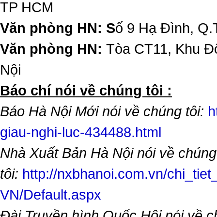
TP HCM
Văn phòng HN: S
ố 9 Hạ Đình, Q.
Văn phòng HN:
Tòa CT11, Khu Đô
Nội
​Báo chí nói về chúng tôi :
Báo Hà Nội Mới nói về chúng tôi:
h
giau-nghi-luc-434488.html
Nhà Xuất Bản Hà Nội nói về chúng
tôi:
http://nxbhanoi.com.vn/chi_tiet
VN/Default.aspx
Đài Truyền hình Quốc Hội nói về 