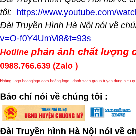
tôi:
https://www.youtube.com/wa
Đài Truyền Hình Hà Nội nói về chú
v=O-f0Y4UmVi8&t=93s
phản ánh chất lượng d
Hotline
0988.766.639
(Zalo )
Hoàng Logo hoanglogo.com
hoàng logo
|
danh sach group tuyen dung hieu q
​Báo chí nói về chúng tôi
:
Đài Truyền hình Hà Nội nói về 