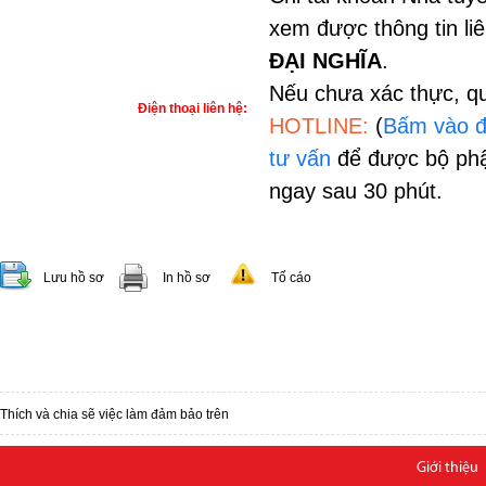
xem được thông tin li
ĐẠI NGHĨA
.
Nếu chưa xác thực, qu
Điện thoại liên hệ:
HOTLINE:
(
Bấm vào đ
tư vấn
để được bộ phậ
ngay sau 30 phút.
Lưu hồ sơ
In hồ sơ
Tố cáo
Thích và chia sẽ việc làm đảm bảo trên
Giới thiệu