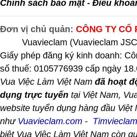
Chính sách bảo mật
Điều khoả
-
Đơn vị chủ quản:
CÔNG TY CỔ 
Vuavieclam (Vuavieclam JSC) 
Giấy phép đăng ký kinh doanh: Cô
số thuế: 0105776939 cấp ngày 18
Vua Việc Làm Việt Nam
đã hoạt đ
dụng trực tuyến
tại Việt Nam,
Vua
website tuyển dụng hàng đầu Việt
như
Vuavieclam.com
-
Timviecla
biệt
Vua Việc Làm Việt Nam
còn qu