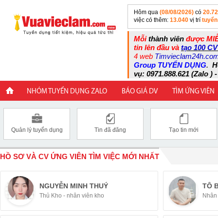
Hôm qua
(08/08/2026)
có
20.7
việc có thêm:
13.040
vị trí
tuyển
Mỗi
thành viên
được MIỄ
tin lên đầu và
tạo 100 CV
4 web
Timvieclam24h.co
Group TUYỂN DỤNG
.
H
vụ: 0971.888.621 (Zalo ) -
NHÓM TUYỂN DỤNG ZALO
BÁO GIÁ DV
TÌM ỨNG VIÊN
Quản lý tuyển dụng
Tin đã đăng
Tạo tin mới
HỒ SƠ VÀ CV ỨNG VIÊN TÌM VIỆC MỚI NHẤT
NGUYỄN MINH THUÝ
TÔ 
Thủ Kho - nhân viên kho
Nhân 