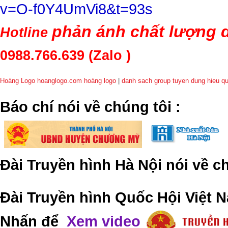
v=O-f0Y4UmVi8&t=93s
phản ánh chất lượng d
Hotline
0988.766.639
(Zalo )
Hoàng Logo hoanglogo.com
hoàng logo
|
danh sach group tuyen dung hieu q
​Báo chí nói về chúng tôi
:
Đài Truyền hình Hà Nội nói về 
Đài Truyền hình Quốc Hội Việt N
Nhấn để
Xem video