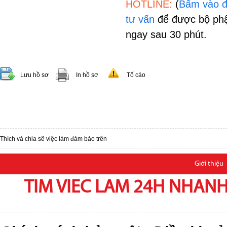
HOTLINE:
(
Bấm vào đ
tư vấn
để được bộ phậ
ngay sau 30 phút.
Lưu hồ sơ
In hồ sơ
Tố cáo
Thích và chia sẽ việc làm đảm bảo trên
Giới thiệu
TIM VIEC LAM 24H NHANH,