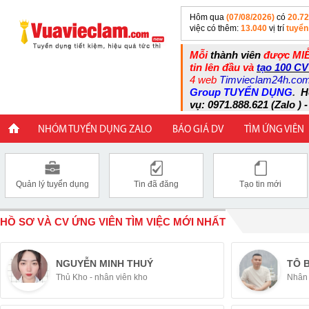
Hôm qua
(07/08/2026)
có
20.7
việc có thêm:
13.040
vị trí
tuyển
Mỗi
thành viên
được MIỄ
tin lên đầu và
tạo 100 CV
4 web
Timvieclam24h.co
Group TUYỂN DỤNG
.
H
vụ: 0971.888.621 (Zalo ) -
NHÓM TUYỂN DỤNG ZALO
BÁO GIÁ DV
TÌM ỨNG VIÊN
Quản lý tuyển dụng
Tin đã đăng
Tạo tin mới
HỒ SƠ VÀ CV ỨNG VIÊN TÌM VIỆC MỚI NHẤT
NGUYỄN MINH THUÝ
TÔ 
Thủ Kho - nhân viên kho
Nhân 