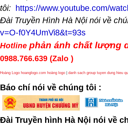
tôi:
https://www.youtube.com/wa
Đài Truyền Hình Hà Nội nói về chú
v=O-f0Y4UmVi8&t=93s
phản ánh chất lượng d
Hotline
0988.766.639
(Zalo )
Hoàng Logo hoanglogo.com
hoàng logo
|
danh sach group tuyen dung hieu q
​Báo chí nói về chúng tôi
:
Đài Truyền hình Hà Nội nói về 