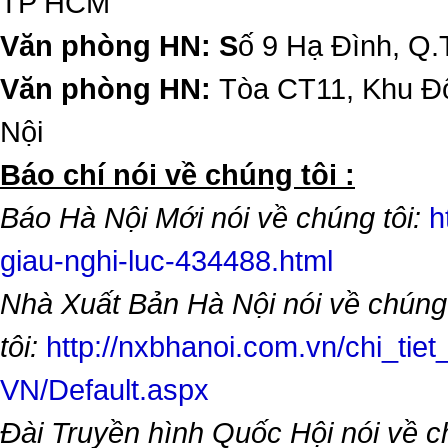
TP HCM
Văn phòng HN: S
ố 9 Hạ Đình, Q.
Văn phòng HN:
Tòa CT11, Khu Đô
Nội
​Báo chí nói về chúng tôi :
Báo Hà Nội Mới nói về chúng tôi:
h
giau-nghi-luc-434488.html
Nhà Xuất Bản Hà Nội nói về chúng
tôi:
http://nxbhanoi.com.vn/chi_tiet
VN/Default.aspx
Đài Truyền hình Quốc Hội nói về 