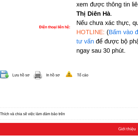
xem được thông tin li
Thị Diên Hà
.
Nếu chưa xác thực, qu
Điện thoại liên hệ:
HOTLINE:
(
Bấm vào đ
tư vấn
để được bộ phậ
ngay sau 30 phút.
Lưu hồ sơ
In hồ sơ
Tố cáo
Thích và chia sẽ việc làm đảm bảo trên
Giới thiệu