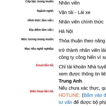
Cấp bậc mong muốn:
Nhân viên
Ngành nghề:
Vận tải - Lái xe
Hình thức làm việc:
Nhân viên chính thức
Địa điểm làm việc:
Hà Nội
Mức lương mong muốn:
Thỏa thuận theo năng
Mục tiêu nghề nghiệp:
trở thành nhân viên lá
công ty công hiến vì s
Email liên hệ:
Chỉ tài khoản Nhà tuy
xem được thông tin li
Trung Anh
.
Nếu chưa xác thực, qu
Điện thoại liên hệ:
HOTLINE:
(
Bấm vào đ
tư vấn
để được bộ phậ