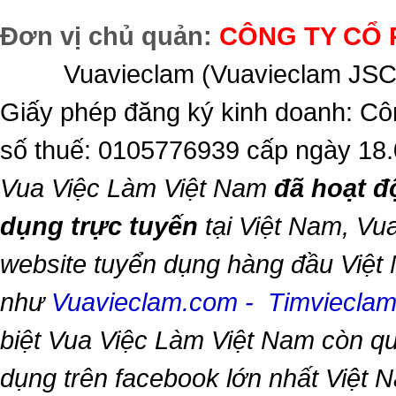
Đơn vị chủ quản:
CÔNG TY CỔ 
Vuavieclam (Vuavieclam JSC) 
Giấy phép đăng ký kinh doanh: Cô
số thuế: 0105776939 cấp ngày 18
Vua Việc Làm Việt Nam
đã hoạt đ
dụng trực tuyến
tại Việt Nam,
Vua
website tuyển dụng hàng đầu Việt
như
Vuavieclam.com
-
Timviecla
biệt
Vua Việc Làm Việt Nam
còn qu
dụng trên facebook lớn nhất Việt Na