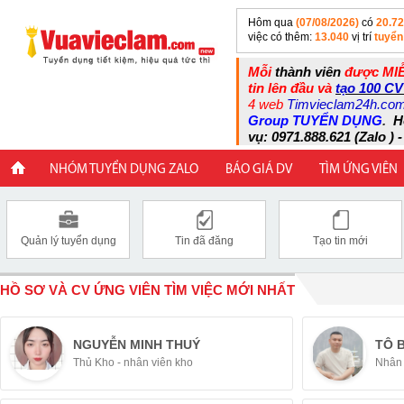
Hôm qua
(07/08/2026)
có
20.7
việc có thêm:
13.040
vị trí
tuyển
Mỗi
thành viên
được MIỄ
tin lên đầu và
tạo 100 CV
4 web
Timvieclam24h.co
Group TUYỂN DỤNG
.
H
vụ: 0971.888.621 (Zalo ) -
NHÓM TUYỂN DỤNG ZALO
BÁO GIÁ DV
TÌM ỨNG VIÊN
Quản lý tuyển dụng
Tin đã đăng
Tạo tin mới
HỒ SƠ VÀ CV ỨNG VIÊN TÌM VIỆC MỚI NHẤT
NGUYỄN MINH THUÝ
TÔ 
Thủ Kho - nhân viên kho
Nhân 