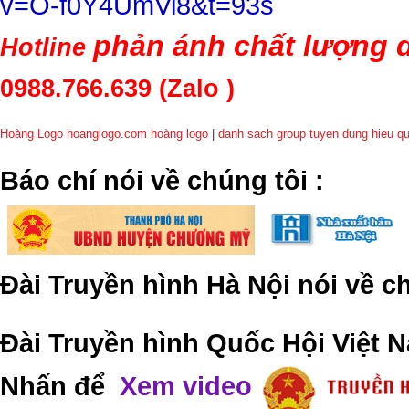
v=O-f0Y4UmVi8&t=93s
phản ánh chất lượng d
Hotline
0988.766.639
(Zalo )
Hoàng Logo hoanglogo.com
hoàng logo
|
danh sach group tuyen dung hieu q
​Báo chí nói về chúng tôi
:
Đài Truyền hình Hà Nội nói về 
Đài Truyền hình Quốc Hội Việt N
Nhấn để
Xem video