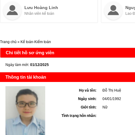
Lưu Hoàng Linh
Ngu
Nhân viên kế toán
Lao 
Trang chủ
»
Kế toán-Kiểm toán
Chi tiết hồ sơ ứng viên
Ngày làm mới:
01/12/2025
Thông tin tài khoản
Họ và tên:
Đỗ Thị Huệ
Ngày sinh:
04/01/1992
Giới tính:
Nữ
Tình trạng hôn nhân: