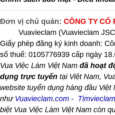
Đơn vị chủ quản:
CÔNG TY CỔ 
Vuavieclam (Vuavieclam JSC) 
Giấy phép đăng ký kinh doanh: Cô
số thuế: 0105776939 cấp ngày 18
Vua Việc Làm Việt Nam
đã hoạt đ
dụng trực tuyến
tại Việt Nam,
Vua
website tuyển dụng hàng đầu Việt
như
Vuavieclam.com
-
Timviecla
biệt
Vua Việc Làm Việt Nam
còn qu