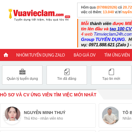
Hôm qua
(07/08/2026)
có
20.7
việc có thêm:
13.040
vị trí
tuyển
Mỗi
thành viên
được MIỄ
tin lên đầu và
tạo 100 CV
4 web
Timvieclam24h.co
Group TUYỂN DỤNG
.
H
vụ: 0971.888.621 (Zalo ) -
NHÓM TUYỂN DỤNG ZALO
BÁO GIÁ DV
TÌM ỨNG VIÊN
Quản lý tuyển dụng
Tin đã đăng
Tạo tin mới
HỒ SƠ VÀ CV ỨNG VIÊN TÌM VIỆC MỚI NHẤT
NGUYỄN MINH THUÝ
TÔ 
Thủ Kho - nhân viên kho
Nhân 