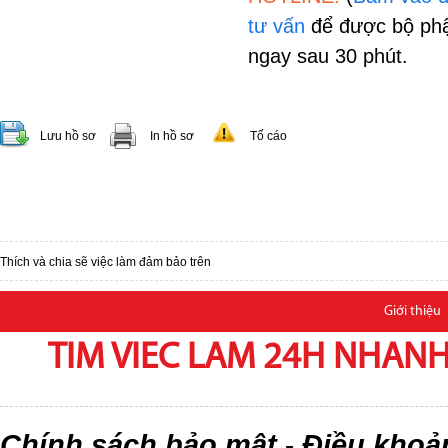
tư vấn
để được bộ phậ
ngay sau 30 phút.
Lưu hồ sơ
In hồ sơ
Tố cáo
Thích và chia sẽ việc làm đảm bảo trên
Giới thiệu
TIM VIEC LAM 24H NHANH,
Chính sách bảo mật
Điều khoả
-