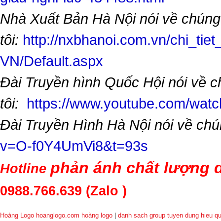
Nhà Xuất Bản Hà Nội nói về chúng
tôi:
http://nxbhanoi.com.vn/chi_tiet
VN/Default.aspx
Đài Truyền hình Quốc Hội nói về 
tôi:
https://www.youtube.com/wa
Đài Truyền Hình Hà Nội nói về chú
v=O-f0Y4UmVi8&t=93s
phản ánh chất lượng d
Hotline
0988.766.639
(Zalo )
Hoàng Logo hoanglogo.com
hoàng logo
|
danh sach group tuyen dung hieu q