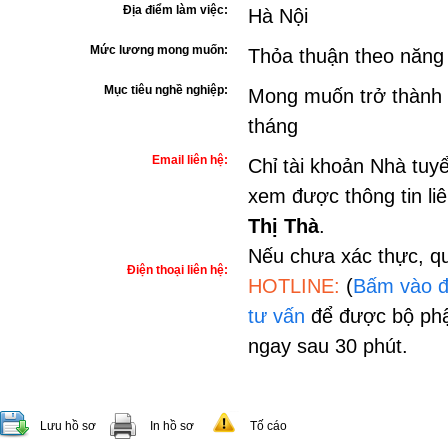
Địa điểm làm việc:
Hà Nội
Mức lương mong muốn:
Thỏa thuận theo năng
Mục tiêu nghề nghiệp:
Mong muốn trở thành n
tháng
Email liên hệ:
Chỉ tài khoản Nhà tuy
xem được thông tin li
Thị Thà
.
Nếu chưa xác thực, qu
Điện thoại liên hệ:
HOTLINE:
(
Bấm vào đ
tư vấn
để được bộ phậ
ngay sau 30 phút.
Lưu hồ sơ
In hồ sơ
Tố cáo