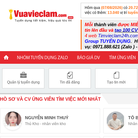
Hôm qua
(07/08/2026)
có
20.7
việc có thêm:
13.040
vị trí
tuyển
Mỗi
thành viên
được MIỄ
tin lên đầu và
tạo 100 CV
4 web
Timvieclam24h.co
Group TUYỂN DỤNG
.
H
vụ: 0971.888.621 (Zalo ) -
NHÓM TUYỂN DỤNG ZALO
BÁO GIÁ DV
TÌM ỨNG VIÊN
Quản lý tuyển dụng
Tin đã đăng
Tạo tin mới
HỒ SƠ VÀ CV ỨNG VIÊN TÌM VIỆC MỚI NHẤT
NGUYỄN MINH THUÝ
TÔ 
Thủ Kho - nhân viên kho
Nhân 