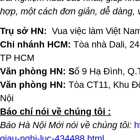
hợp, một cách đơn giản, dễ dàng,
Trụ sở HN:
Vua việc làm Việt Nam
Chi nhánh HCM:
Tòa nhà Dali, 2
TP HCM
Văn phòng HN: S
ố 9 Hạ Đình, Q.
Văn phòng HN:
Tòa CT11, Khu Đô
Nội
​Báo chí nói về chúng tôi :
Báo Hà Nội Mới nói về chúng tôi:
h
giau-nghi-luc-434488.html