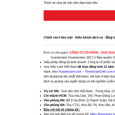
Thích và chia sẽ việc làm đảm bảo trên
Quy 
Chính sách bảo mật
Điều khoản dịch vụ
-
-
Đơn vị chủ quản:
CÔNG TY CỔ PHẦN - VUA VUA
Vuavieclam (Vuavieclam JSC) © Bản quyền Vu
Giấy phép đăng ký kinh doanh: Công ty cổ phần V
Vua Việc Làm Việt Nam
đã hoạt động hơn 12 năm 
Nam, như
Vuavieclam.com
-
Timvieclam24h.com.
trên facebook lớn nhất Việt Nam, với hơn 4 triệu thà
dịch vụ quảng cáo tuyển dụng có trải nghiệm xuất
Trụ sở HN:
Vua việc làm Việt Nam - Trung Hòa, C
Chi nhánh HCM:
Tòa nhà Dali, 24C Phan Đăng Lưu
Văn phòng HN: S
ố 9 Hạ Đình, Q.Thanh Xuân, Hà 
Văn phòng HN:
Tòa CT11, Khu Đô Thị, Kim Văn, K
​Báo chí nói về chúng tôi :
Báo Hà Nội Mới nói về chúng tôi:
https://hanoimoi.