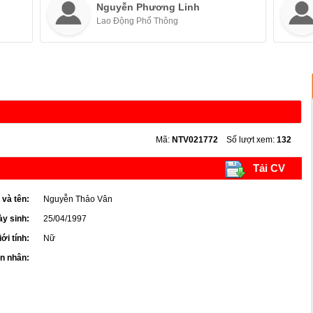
Nguyễn Phương Linh
Lao Động Phổ Thông
Mã:
NTV021772
Số lượt xem:
132
Tải CV
 và tên:
Nguyễn Thảo Vân
y sinh:
25/04/1997
iới tính:
Nữ
ôn nhân: