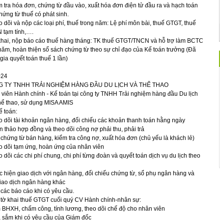
m tra hóa đơn, chứng từ đầu vào, xuất hóa đơn điện tử đầu ra và hạch toán
hứng từ thuế có phát sinh.
o dõi và nộp các loại phí, thuế trong năm: Lệ phí môn bài, thuế GTGT, thuế
 tạm tính,….
khai, nộp báo cáo thuế hàng tháng: TK thuế GTGT/TNCN và hỗ trợ làm BCTC
năm, hoàn thiện sổ sách chứng từ theo sự chỉ đạo của Kế toán trưởng (Đã
gia quyết toán thuế 1 lần)
024
 TY TNHH TRẢI NGHIỆM HÀNG ĐẦU DU LỊCH VÀ THỂ THAO
viên Hành chính - Kế toán tại công ty TNHH Trải nghiệm hàng đầu Du lịch
ể thao, sử dụng MISA AMIS
 toán:
o dõi tài khoản ngân hàng, đối chiếu các khoản thanh toán hằng ngày
n thảo hợp đồng và theo dõi công nợ phải thu, phải trả
 chứng từ bán hàng, kiểm tra công nợ, xuất hóa đơn (chủ yếu là khách lẻ)
o dõi tạm ứng, hoàn ứng của nhân viên
o dõi các chi phí chung, chi phí từng đoàn và quyết toán dịch vụ du lịch theo
c hiện giao dịch với ngân hàng, đối chiếu chứng từ, sổ phụ ngân hàng và
iao dịch ngân hàng khác
 các báo cáo khi có yêu cầu.
 tờ khai thuế GTGT cuối quý CV Hành chính-nhân sự:
 BHXH, chấm công, tính lương, theo dõi chế độ cho nhân viên
 sắm khi có yêu cầu của Giám đốc