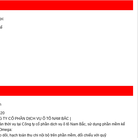
ọc
tế
m
020
 TY CỔ PHẦN DỊCH VỤ Ô TÔ NAM BẮC |
án thời vụ tại Công ty cổ phần dịch vụ ô tô Nam Bắc, sử dụng phần mềm kế
 Omega:
o dõi, hạch toán thu chi nội bộ trên phần mềm, đối chiếu với quỹ