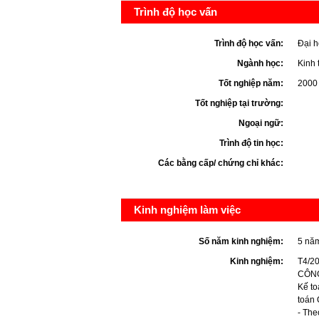
Trình độ học vấn
Trình độ học vấn:
Đại h
Ngành học:
Kinh 
Tốt nghiệp năm:
2000
Tốt nghiệp tại trường:
Ngoại ngữ:
Trình độ tin học:
Các bằng cấp/ chứng chỉ khác:
Kinh nghiệm làm việc
Số năm kinh nghiệm:
5 nă
Kinh nghiệm:
T4/2
CÔNG
Kế to
toán
- The