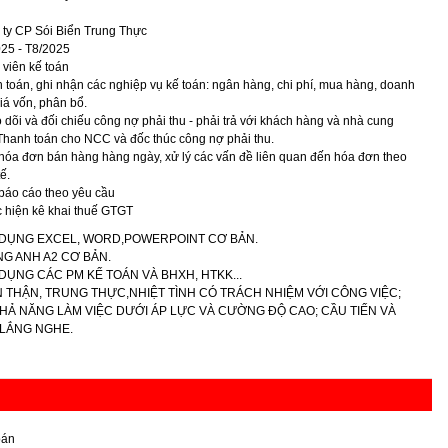
ty CP Sói Biển Trung Thực
25 - T8/2025
viên kế toán
 toán, ghi nhận các nghiệp vụ kế toán: ngân hàng, chi phí, mua hàng, doanh
giá vốn, phân bổ.
 dõi và đối chiếu công nợ phải thu - phải trả với khách hàng và nhà cung
Thanh toán cho NCC và đốc thúc công nợ phải thu.
hóa đơn bán hàng hàng ngày, xử lý các vấn đề liên quan đến hóa đơn theo
ế.
báo cáo theo yêu cầu
 hiện kê khai thuế GTGT
 DỤNG EXCEL, WORD,POWERPOINT CƠ BẢN.
ẾNG ANH A2 CƠ BẢN.
 DỤNG CÁC PM KẾ TOÁN VÀ BHXH, HTKK...
N THẬN, TRUNG THỰC,NHIỆT TÌNH CÓ TRÁCH NHIỆM VỚI CÔNG VIỆC;
HẢ NĂNG LÀM VIỆC DƯỚI ÁP LỰC VÀ CƯỜNG ĐỘ CAO; CẦU TIẾN VÀ
 LẮNG NGHE.
oán