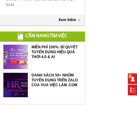
NAM
Xem thêm
CẨM NANG TÌM VIỆC
MIỄN PHÍ 100%: BÍ QUYẾT
TUYỂN DỤNG HIỆU QUẢ
THỜI 4.0 & AI
DANH SÁCH 50+ NHÓM
1
TUYỂN DỤNG TRÊN ZALO
CỦA VUA VIỆC LÀM .COM