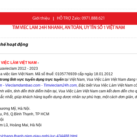
Giới thiệu
|
HỖ TRỢ Zalo: 0971.888.621
TIM VIEC LAM 24H NHANH, AN TOÀN, UY TÍN SỐ 1 VIỆT NAM
chế hoạt động
 VIỆC LÀM VIỆT NAM
-
avieclam 2012 - 2023
ua việc làm Việt Nam. Mã số thuế: 0105776939 cấp ngày 18.01.2012
trong lĩnh vực tuyển dụng trực tuyến
tại Việt Nam,
Vua Việc Làm Việt Nam
đang v
vn
-
Vieclamdambao.com
-
Timvieclam24h.com
,
Đặc biệt
Vua Việc Làm Việt Nam
cò
nh viên, tính đến thời điểm hiện tại,
Vua Việc Làm Việt Nam
cam kết đem đến cho qu
 sắc nhất, giúp khách hàng tuyển dụng được nhân sự phù hợp, một cách đơn giản, 
hương Mỹ, Hà Nội.
, P.6, Q.Bình Thạnh, TP HCM
Nội
im Lũ, Hoàng Mai, Hà Nội
vn/chang-thanh-nien-giau-nghi-luc-434488.html