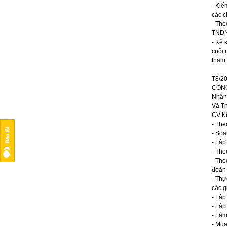
- Kiể
các c
- The
TNDN
- Kê 
cuối 
tham 
T8/2
CÔNG
Nhân 
Và Th
CV Kế
- The
- Soạ
- Lập
- The
- The
đoàn
- Thự
các g
- Lập
- Lập
- Làm
- Mua