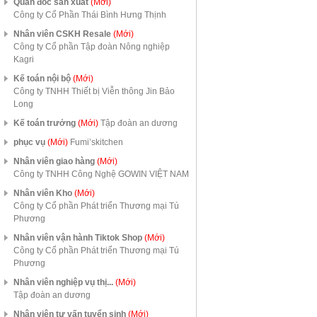
Quản đốc sản xuất
(Mới)
Công ty Cổ Phần Thái Bình Hưng Thịnh
Nhân viên CSKH Resale
(Mới)
Công ty Cổ phần Tập đoàn Nông nghiệp
Kagri
Kế toán nội bộ
(Mới)
Công ty TNHH Thiết bị Viễn thông Jin Bảo
Long
Kế toán trưởng
(Mới)
Tập đoàn an dương
phục vụ
(Mới)
Fumi’skitchen
Nhân viên giao hàng
(Mới)
Công ty TNHH Công Nghệ GOWIN VIỆT NAM
Nhân viên Kho
(Mới)
Công ty Cổ phần Phát triển Thương mại Tú
Phương
Nhân viên vận hành Tiktok Shop
(Mới)
Công ty Cổ phần Phát triển Thương mại Tú
Phương
Nhân viên nghiệp vụ thị...
(Mới)
Tập đoàn an dương
Nhân viên tư vấn tuyển sinh
(Mới)