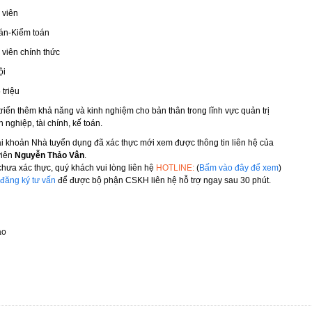
 viên
án-Kiểm toán
viên chính thức
ội
 triệu
triển thêm khả năng và kinh nghiệm cho bản thân trong lĩnh vực quản trị
 nghiệp, tài chính, kế toán.
ài khoản Nhà tuyển dụng đã xác thực mới xem được thông tin liên hệ của
viên
Nguyễn Thảo Vân
.
hưa xác thực, quý khách vui lòng liên hệ
HOTLINE:
(
Bấm vào đây để xem
)
đăng ký tư vấn
để được bộ phận CSKH liên hệ hỗ trợ ngay sau 30 phút.
áo