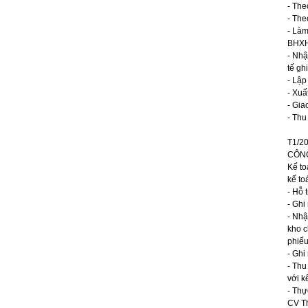
- The
- The
- Làm
BHXH
- Nhậ
tế gh
- Lập
- Xuấ
- Gia
- Thu
T1/2
CÔNG
Kế to
kế to
- Hỗ 
- Ghi
- Nhậ
kho c
phiếu
- Ghi
- Thu
với k
- Thự
CV T