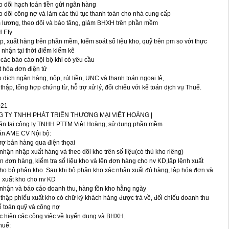
o dõi hạch toán tiền gửi ngân hàng
o dõi công nợ và làm các thủ tục thanh toán cho nhà cung cấp
 lương, theo dõi và báo tăng, giảm BHXH trên phần mềm
 Efy
p, xuất hàng trên phần mềm, kiểm soát số liệu kho, quỹ trên pm so với thực
i nhận tại thời điểm kiểm kê
 các báo cáo nội bộ khi có yêu cầu
t hóa đơn điện tử
o dịch ngân hàng, nộp, rút tiền, UNC và thanh toán ngoại tệ,…
 thập, tổng hợp chứng từ, hỗ trợ xử lý, đối chiếu với kế toán dịch vụ Thuế.
021
 TY TNHH PHÁT TRIỂN THƯƠNG MẠI VIỆT HOÀNG |
án tại công ty TNHH PTTM Việt Hoàng, sử dụng phần mềm
án AME CV Nội bộ:
trợ bán hàng qua điện thọai
 nhận nhập xuất hàng và theo dõi kho trên số liệu(có thủ kho riêng)
n đơn hàng, kiểm tra số liệu kho và lên đơn hàng cho nv KD,lập lệnh xuất
ho bộ phận kho. Sau khi bộ phận kho xác nhận xuất đủ hàng, lập hóa đơn và
 xuất kho cho nv KD
 nhận và báo cáo doanh thu, hàng tồn kho hằng ngày
 thập phiếu xuất kho có chữ ký khách hàng được trả về, đối chiếu doanh thu
ế toán quỹ và công nợ
c hiện các công việc về tuyển dụng và BHXH.
huế: