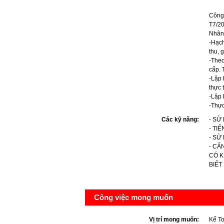
Công 
T7/20
Nhân 
-Hạch
thu, 
-Theo
cấp. 
-Lập 
thực t
-Lập 
-Thực
Các kỹ năng:
- SỬ
- TI
- SỬ
- CẨ
CÓ K
BIẾT
Công việc mong muốn
Vị trí mong muốn:
Kế T