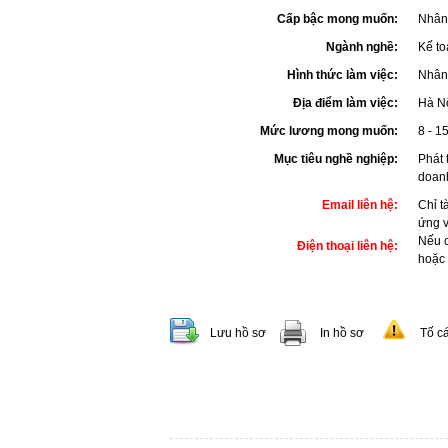
Cấp bậc mong muốn:
Nhân
Ngành nghề:
Kế to
Hình thức làm việc:
Nhân 
Địa điểm làm việc:
Hà N
Mức lương mong muốn:
8 - 15
Mục tiêu nghề nghiệp:
Phát 
doanh
Email liên hệ:
Chỉ t
ứng 
Nếu c
Điện thoại liên hệ:
hoặc
Lưu hồ sơ
In hồ sơ
Tố c