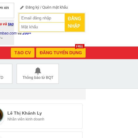
n xin
Đăng ký
/
Quên mật khẩu
ĐĂNG
ầu và
tạo
NHẬP
mbao.com
và
200+
 -
TẠO CV
ĐĂNG TUYỂN DỤNG
TD
Thông báo từ BQT
Lê Thị Khánh Ly
Nhân viên kinh doanh