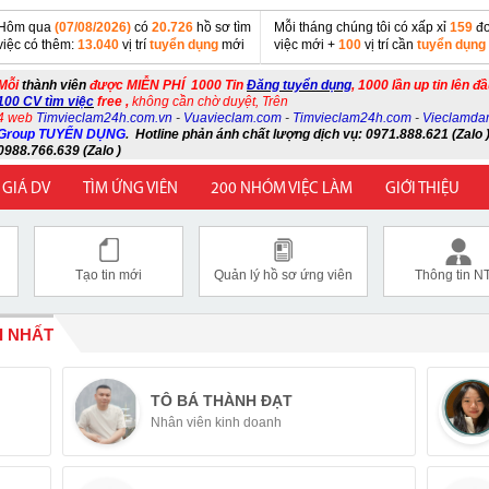
Hôm qua
(07/08/2026)
có
20.726
hồ sơ tìm
Mỗi tháng chúng tôi có xấp xỉ
159
đơ
việc có thêm:
13.040
vị trí
tuyển dụng
mới
việc mới +
100
vị trí cần
tuyển dụng
Mỗi
thành viên
được MIỄN PHÍ 1000 Tin
Đăng tuyển dụng
, 1000 lần up tin lên đ
100 CV tìm việc
free ,
không cần chờ duyệt, Trên
4 web
Timvieclam24h.com.vn
-
Vuavieclam.com
-
Timvieclam24h.com
-
Vieclamda
Group TUYỂN DỤNG
.
Hotline phản ánh chất lượng dịch vụ: 0971.888.621 (Zalo )
0988.766.639 (Zalo )
 GIÁ DV
TÌM ỨNG VIÊN
200 NHÓM VIỆC LÀM
GIỚI THIỆU
Tạo tin mới
Quản lý hồ sơ ứng viên
Thông tin N
I NHẤT
TÔ BÁ THÀNH ĐẠT
Nhân viên kinh doanh