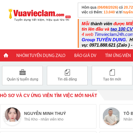
Hôm qua
(06/08/2026)
có
20.7
việc có thêm:
13.040
vị trí
tuyển
Mỗi
thành viên
được MIỄ
tin lên đầu và
tạo 100 CV
4 web
Timvieclam24h.co
Group TUYỂN DỤNG
.
H
vụ: 0971.888.621 (Zalo ) -
NHÓM TUYỂN DỤNG ZALO
BÁO GIÁ DV
TÌM ỨNG VIÊN
Quản lý tuyển dụng
Tin đã đăng
Tạo tin mới
HỒ SƠ VÀ CV ỨNG VIÊN TÌM VIỆC MỚI NHẤT
NGUYỄN MINH THUÝ
TÔ 
Thủ Kho - nhân viên kho
Nhân 