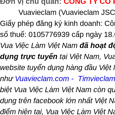
Đơn vị chủ quản:
CÔNG TY CỔ 
Vuavieclam (Vuavieclam JSC) 
Giấy phép đăng ký kinh doanh: Cô
số thuế: 0105776939 cấp ngày 18
Vua Việc Làm Việt Nam
đã hoạt đ
dụng trực tuyến
tại Việt Nam,
Vua
website tuyển dụng hàng đầu Việt
như
Vuavieclam.com
-
Timviecla
biệt
Vua Việc Làm Việt Nam
còn qu
dụng trên facebook lớn nhất Việt Na
điểm hiện tại,
Vua Việc Làm Việt 