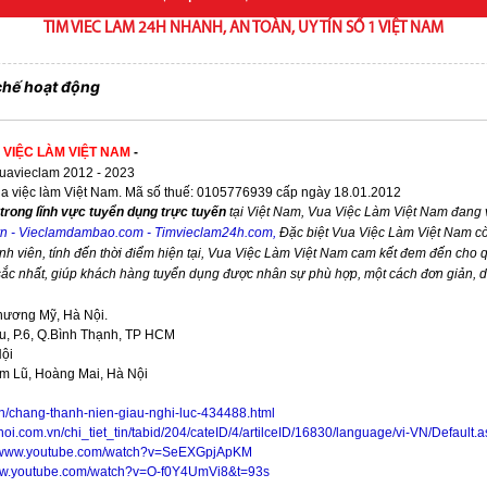
TIM VIEC LAM 24H NHANH, AN TOÀN, UY TÍN SỐ 1 VIỆT NAM
chế hoạt động
 VIỆC LÀM VIỆT NAM
-
avieclam 2012 - 2023
ua việc làm Việt Nam. Mã số thuế: 0105776939 cấp ngày 18.01.2012
trong lĩnh vực tuyển dụng trực tuyến
tại Việt Nam,
Vua Việc Làm Việt Nam
đang v
vn
-
Vieclamdambao.com
-
Timvieclam24h.com
,
Đặc biệt
Vua Việc Làm Việt Nam
cò
nh viên, tính đến thời điểm hiện tại,
Vua Việc Làm Việt Nam
cam kết đem đến cho qu
 sắc nhất, giúp khách hàng tuyển dụng được nhân sự phù hợp, một cách đơn giản, 
hương Mỹ, Hà Nội.
, P.6, Q.Bình Thạnh, TP HCM
Nội
im Lũ, Hoàng Mai, Hà Nội
vn/chang-thanh-nien-giau-nghi-luc-434488.html
noi.com.vn/chi_tiet_tin/tabid/204/cateID/4/artilceID/16830/language/vi-VN/Default.
//www.youtube.com/watch?v=SeEXGpjApKM
www.youtube.com/watch?v=O-f0Y4UmVi8&t=93s