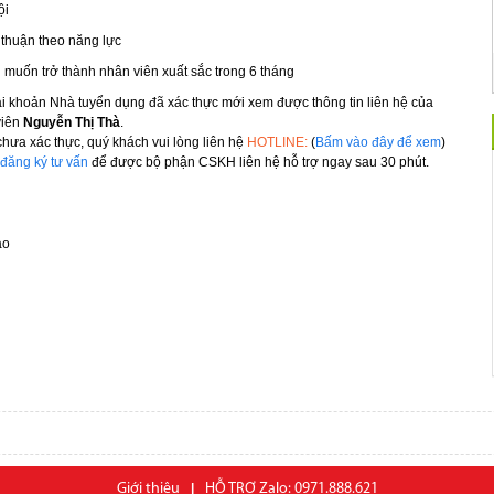
ội
thuận theo năng lực
muốn trở thành nhân viên xuất sắc trong 6 tháng
ài khoản Nhà tuyển dụng đã xác thực mới xem được thông tin liên hệ của
viên
Nguyễn Thị Thà
.
hưa xác thực, quý khách vui lòng liên hệ
HOTLINE:
(
Bấm vào đây để xem
)
đăng ký tư vấn
để được bộ phận CSKH liên hệ hỗ trợ ngay sau 30 phút.
áo
Giới thiệu
|
HỖ TRỢ Zalo: 0971.888.621