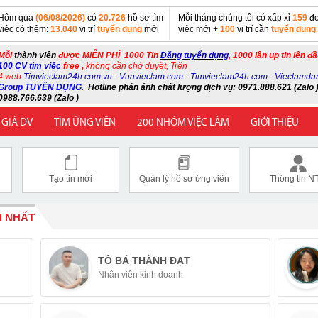
Hôm qua
(06/08/2026)
có
20.726
hồ sơ tìm
Mỗi tháng chúng tôi có xấp xỉ
159
đơ
việc có thêm:
13.040
vị trí
tuyển dụng
mới
việc mới +
100
vị trí cần
tuyển dụng
Mỗi
thành viên
được MIỄN PHÍ 1000 Tin
Đăng tuyển dụng
, 1000 lần up tin lên đ
100 CV tìm việc
free ,
không cần chờ duyệt, Trên
4 web
Timvieclam24h.com.vn
-
Vuavieclam.com
-
Timvieclam24h.com
-
Vieclamda
Group TUYỂN DỤNG
.
Hotline phản ánh chất lượng dịch vụ: 0971.888.621 (Zalo )
0988.766.639 (Zalo )
 GIÁ DV
TÌM ỨNG VIÊN
200 NHÓM VIỆC LÀM
GIỚI THIỆU
Tạo tin mới
Quản lý hồ sơ ứng viên
Thông tin N
I NHẤT
TÔ BÁ THÀNH ĐẠT
Nhân viên kinh doanh