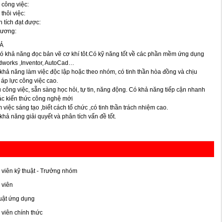
 công việc:
 thôi việc:
 tích đạt được:
lương:
Ả
 khả năng đọc bản vẽ cơ khí tôt.Có kỹ năng tốt về các phần mềm ứng dụng
idworks ,Inventor, AutoCad…
khả năng làm việc độc lập hoặc theo nhóm, có tinh thần hòa đồng và chịu
áp lực công việc cao.
 công việc, sẵn sàng học hỏi, tự tin, năng động. Có khả năng tiếp cận nhanh
ác kiến thức công nghệ mới
 việc sáng tạo ,biết cách tổ chức ,có tinh thần trách nhiệm cao.
khả năng giải quyết và phân tích vấn đề tốt.
viên kỹ thuật - Trưởng nhóm
 viên
uật ứng dụng
viên chính thức