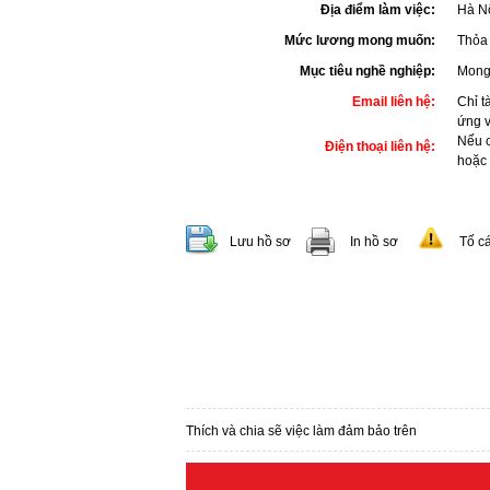
Địa điểm làm việc:
Hà N
Mức lương mong muốn:
Thỏa 
Mục tiêu nghề nghiệp:
Mong 
Email liên hệ:
Chỉ t
ứng 
Nếu c
Điện thoại liên hệ:
hoặc
Lưu hồ sơ
In hồ sơ
Tố c
Thích và chia sẽ việc làm đảm bảo trên