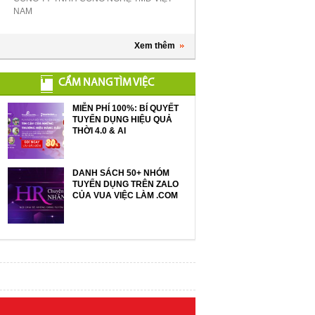
NAM
Xem thêm
CẨM NANG TÌM VIỆC
MIỄN PHÍ 100%: BÍ QUYẾT
TUYỂN DỤNG HIỆU QUẢ
THỜI 4.0 & AI
DANH SÁCH 50+ NHÓM
TUYỂN DỤNG TRÊN ZALO
CỦA VUA VIỆC LÀM .COM