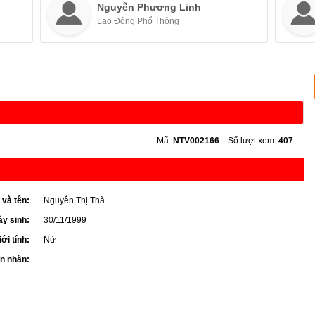
Nguyễn Phương Linh
Lao Động Phổ Thông
Mã:
NTV002166
Số lượt xem:
407
 và tên:
Nguyễn Thị Thà
y sinh:
30/11/1999
iới tính:
Nữ
ôn nhân: