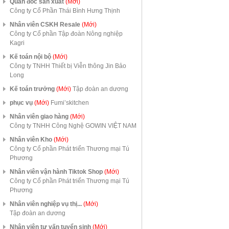
Quản đốc sản xuất
(Mới)
Công ty Cổ Phần Thái Bình Hưng Thịnh
Nhân viên CSKH Resale
(Mới)
Công ty Cổ phần Tập đoàn Nông nghiệp
Kagri
Kế toán nội bộ
(Mới)
Công ty TNHH Thiết bị Viễn thông Jin Bảo
Long
Kế toán trưởng
(Mới)
Tập đoàn an dương
phục vụ
(Mới)
Fumi’skitchen
Nhân viên giao hàng
(Mới)
Công ty TNHH Công Nghệ GOWIN VIỆT NAM
Nhân viên Kho
(Mới)
Công ty Cổ phần Phát triển Thương mại Tú
Phương
Nhân viên vận hành Tiktok Shop
(Mới)
Công ty Cổ phần Phát triển Thương mại Tú
Phương
Nhân viên nghiệp vụ thị...
(Mới)
Tập đoàn an dương
Nhân viên tư vấn tuyển sinh
(Mới)