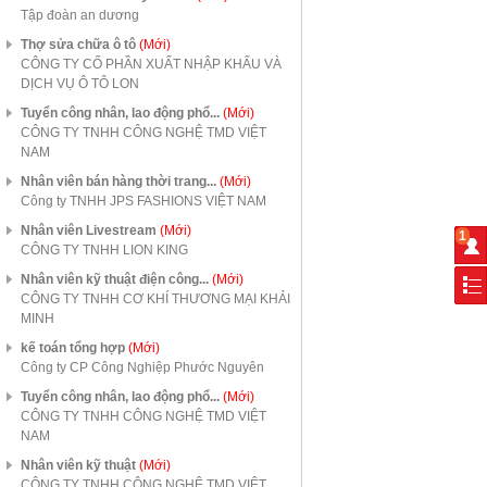
Tập đoàn an dương
Thợ sửa chữa ô tô
(Mới)
CÔNG TY CỔ PHẦN XUẤT NHẬP KHẨU VÀ
DỊCH VỤ Ô TÔ LON
Tuyển công nhân, lao động phổ...
(Mới)
CÔNG TY TNHH CÔNG NGHỆ TMD VIỆT
NAM
Nhân viên bán hàng thời trang...
(Mới)
Công ty TNHH JPS FASHIONS VIỆT NAM
Nhân viên Livestream
(Mới)
1
CÔNG TY TNHH LION KING
Nhân viên kỹ thuật điện công...
(Mới)
CÔNG TY TNHH CƠ KHÍ THƯƠNG MẠI KHẢI
MINH
kế toán tổng hợp
(Mới)
Công ty CP Công Nghiệp Phước Nguyên
Tuyển công nhân, lao động phổ...
(Mới)
CÔNG TY TNHH CÔNG NGHỆ TMD VIỆT
NAM
Nhân viên kỹ thuật
(Mới)
CÔNG TY TNHH CÔNG NGHỆ TMD VIỆT