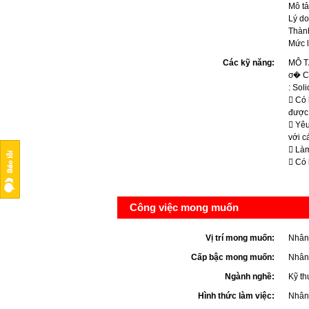
Mô tả
Lý do
Thành
Mức 
Các kỹ năng:
MÔ T
σ� Có
: Sol
 Có 
được 
 Yêu
với c
 Làm
 Có 
Công việc mong muốn
Vị trí mong muốn:
Nhân 
Cấp bậc mong muốn:
Nhân
Ngành nghề:
Kỹ th
Hình thức làm việc:
Nhân 