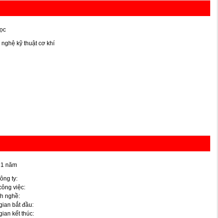
ọc
nghệ kỹ thuật cơ khí
 1 năm
ông ty:
 công việc:
h nghề:
gian bắt đầu:
gian kết thúc: