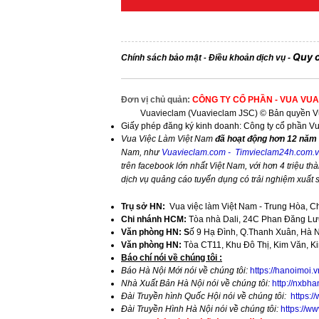
Quy 
Chính sách bảo mật
Điều khoản dịch vụ
-
-
Đơn vị chủ quản:
CÔNG TY CỔ PHẦN - VUA VUA
Vuavieclam (Vuavieclam JSC) © Bản quyền Vu
Giấy phép đăng ký kinh doanh: Công ty cổ phần V
Vua Việc Làm Việt Nam
đã hoạt động hơn 12 năm 
Nam, như
Vuavieclam.com
-
Timvieclam24h.com.
trên facebook lớn nhất Việt Nam, với hơn 4 triệu thà
dịch vụ quảng cáo tuyển dụng có trải nghiệm xuất
Trụ sở HN:
Vua việc làm Việt Nam - Trung Hòa, C
Chi nhánh HCM:
Tòa nhà Dali, 24C Phan Đăng Lưu
Văn phòng HN: S
ố 9 Hạ Đình, Q.Thanh Xuân, Hà 
Văn phòng HN:
Tòa CT11, Khu Đô Thị, Kim Văn, K
​Báo chí nói về chúng tôi :
Báo Hà Nội Mới nói về chúng tôi:
https://hanoimoi.
Nhà Xuất Bản Hà Nội nói về chúng tôi:
http://nxbha
Đài Truyền hình Quốc Hội nói về chúng tôi:
https:
Đài Truyền Hình Hà Nội nói về chúng tôi:
https://