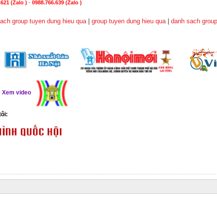
621 (Zalo )
-
0988.766.639
(Zalo )
ach group tuyen dung hieu qua
|
group tuyen dung hieu qua
|
danh sach group
ể
Xem video
tôi: