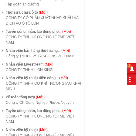
Tập đoàn an dương
Thợ sửa chữa ô tô
(Mới)
CÔNG TY CỔ PHẦN XUẤT NHẬP KHẨU VÀ
DỊCH VỤ Ô TÔ LON
Tuyển công nhân, lao động phổ...
(Mới)
CÔNG TY TNHH CÔNG NGHỆ TMD VIỆT
NAM
Nhân viên bán hàng thời trang...
(Mới)
Công ty TNHH JPS FASHIONS VIỆT NAM
Nhân viên Livestream
(Mới)
1
CÔNG TY TNHH LION KING
Nhân viên kỹ thuật điện công...
(Mới)
CÔNG TY TNHH CƠ KHÍ THƯƠNG MẠI KHẢI
MINH
kế toán tổng hợp
(Mới)
Công ty CP Công Nghiệp Phước Nguyên
Tuyển công nhân, lao động phổ...
(Mới)
CÔNG TY TNHH CÔNG NGHỆ TMD VIỆT
NAM
Nhân viên kỹ thuật
(Mới)
CÔNG TY TNHH CÔNG NGHỆ TMD VIỆT