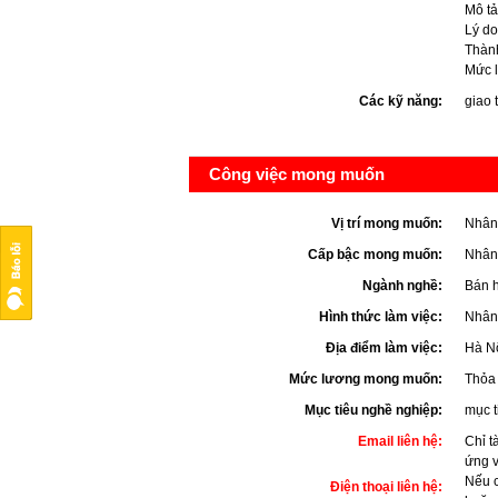
Mô tả
Lý do
Thành
Mức 
Các kỹ năng:
giao 
Công việc mong muốn
Vị trí mong muốn:
Nhân
Cấp bậc mong muốn:
Nhân
Ngành nghề:
Bán 
Hình thức làm việc:
Nhân 
Địa điểm làm việc:
Hà N
Mức lương mong muốn:
Thỏa 
Mục tiêu nghề nghiệp:
mục t
Email liên hệ:
Chỉ t
ứng 
Nếu c
Điện thoại liên hệ: