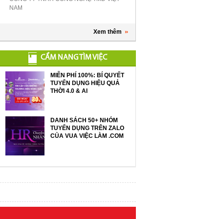
NAM
Xem thêm
CẨM NANG TÌM VIỆC
MIỄN PHÍ 100%: BÍ QUYẾT
TUYỂN DỤNG HIỆU QUẢ
THỜI 4.0 & AI
DANH SÁCH 50+ NHÓM
TUYỂN DỤNG TRÊN ZALO
CỦA VUA VIỆC LÀM .COM