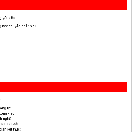
g yêu cầu
g học chuyên ngành gì
m
ông ty:
 công việc:
h nghề:
gian bắt đầu:
gian kết thúc: