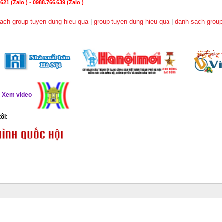
621 (Zalo )
-
0988.766.639
(Zalo )
ach group tuyen dung hieu qua
|
group tuyen dung hieu qua
|
danh sach group
ể
Xem video
tôi: