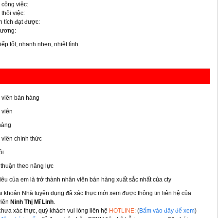
 công việc:
 thôi việc:
 tích đạt được:
lương:
tiếp tốt, nhanh nhẹn, nhiệt tình
 viên bán hàng
 viên
hàng
viên chính thức
ội
thuận theo năng lực
iêu của em là trở thành nhân viên bán hàng xuất sắc nhất của cty
ài khoản Nhà tuyển dụng đã xác thực mới xem được thông tin liên hệ của
viên
Ninh Thị Mĩ Linh
.
hưa xác thực, quý khách vui lòng liên hệ
HOTLINE:
(
Bấm vào đây để xem
)