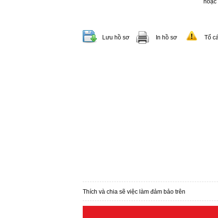
hoặc
Lưu hồ sơ
In hồ sơ
Tố c
Thích và chia sẽ việc làm đảm bảo trên