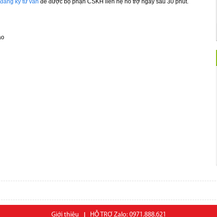
đăng ký tư vấn
để được bộ phận CSKH liên hệ hỗ trợ ngay sau 30 phút.
áo
Giới thiệu
|
HỖ TRỢ Zalo: 0971.888.621