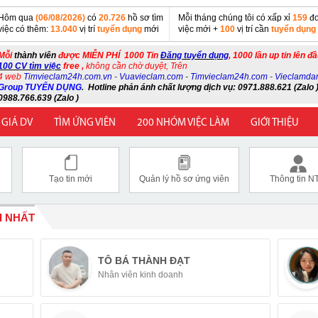
Hôm qua
(06/08/2026)
có
20.726
hồ sơ tìm
Mỗi tháng chúng tôi có xấp xỉ
159
đơ
việc có thêm:
13.040
vị trí
tuyển dụng
mới
việc mới +
100
vị trí cần
tuyển dụng
Mỗi
thành viên
được MIỄN PHÍ 1000 Tin
Đăng tuyển dụng
, 1000 lần up tin lên đ
100 CV tìm việc
free ,
không cần chờ duyệt, Trên
4 web
Timvieclam24h.com.vn
-
Vuavieclam.com
-
Timvieclam24h.com
-
Vieclamda
Group TUYỂN DỤNG
.
Hotline phản ánh chất lượng dịch vụ: 0971.888.621 (Zalo )
0988.766.639 (Zalo )
 GIÁ DV
TÌM ỨNG VIÊN
200 NHÓM VIỆC LÀM
GIỚI THIỆU
Tạo tin mới
Quản lý hồ sơ ứng viên
Thông tin N
I NHẤT
TÔ BÁ THÀNH ĐẠT
Nhân viên kinh doanh