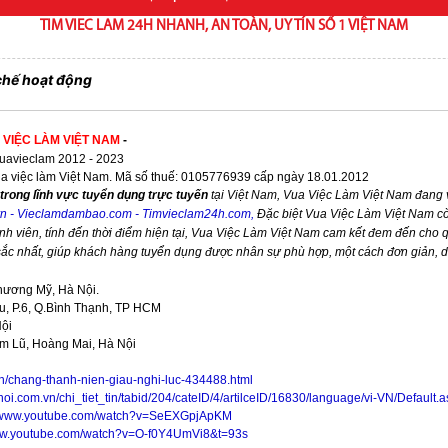
TIM VIEC LAM 24H NHANH, AN TOÀN, UY TÍN SỐ 1 VIỆT NAM
chế hoạt động
 VIỆC LÀM VIỆT NAM
-
avieclam 2012 - 2023
ua việc làm Việt Nam. Mã số thuế: 0105776939 cấp ngày 18.01.2012
trong lĩnh vực tuyển dụng trực tuyến
tại Việt Nam,
Vua Việc Làm Việt Nam
đang v
vn
-
Vieclamdambao.com
-
Timvieclam24h.com
,
Đặc biệt
Vua Việc Làm Việt Nam
cò
nh viên, tính đến thời điểm hiện tại,
Vua Việc Làm Việt Nam
cam kết đem đến cho qu
 sắc nhất, giúp khách hàng tuyển dụng được nhân sự phù hợp, một cách đơn giản, 
hương Mỹ, Hà Nội.
, P.6, Q.Bình Thạnh, TP HCM
Nội
im Lũ, Hoàng Mai, Hà Nội
vn/chang-thanh-nien-giau-nghi-luc-434488.html
noi.com.vn/chi_tiet_tin/tabid/204/cateID/4/artilceID/16830/language/vi-VN/Default.
//www.youtube.com/watch?v=SeEXGpjApKM
www.youtube.com/watch?v=O-f0Y4UmVi8&t=93s