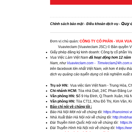
Quy 
Chính sách bảo mật
Điều khoản dịch vụ
-
-
Đơn vị chủ quản:
CÔNG TY CỔ PHẦN - VUA VUA
Vuavieclam (Vuavieclam JSC) © Bản quyền Vu
Giấy phép đăng ký kinh doanh: Công ty cổ phần V
Vua Việc Làm Việt Nam
đã hoạt động hơn 12 năm 
Nam, như
Vuavieclam.com
-
Timvieclam24h.com.
trên facebook lớn nhất Việt Nam, với hơn 4 triệu thà
dịch vụ quảng cáo tuyển dụng có trải nghiệm xuất
Trụ sở HN:
Vua việc làm Việt Nam - Trung Hòa, C
Chi nhánh HCM:
Tòa nhà Dali, 24C Phan Đăng Lưu
Văn phòng HN: S
ố 9 Hạ Đình, Q.Thanh Xuân, Hà 
Văn phòng HN:
Tòa CT11, Khu Đô Thị, Kim Văn, K
​Báo chí nói về chúng tôi :
Báo Hà Nội Mới nói về chúng tôi:
https://hanoimoi.
Nhà Xuất Bản Hà Nội nói về chúng tôi:
http://nxbha
Đài Truyền hình Quốc Hội nói về chúng tôi:
https:
Đài Truyền Hình Hà Nội nói về chúng tôi:
https://