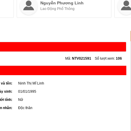
Nguyễn Phương Linh
Lao Động Phổ Thông
Mã:
NTV021591
Số lượt xem:
106
 và tên:
Ninh Thị Mĩ Linh
y sinh:
01/01/1995
iới tính:
Nữ
ôn nhân:
Độc thân