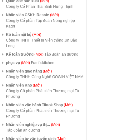
Quản đốc sản xuất
(Mới)
Công ty Cổ Phần Thái Bình Hưng Thịnh
Nhân viên CSKH Resale
(Mới)
Công ty Cổ phần Tập đoàn Nông nghiệp
Kagri
Kế toán nội bộ
(Mới)
Công ty TNHH Thiết bị Viễn thông Jin Bảo
Long
Kế toán trưởng
(Mới)
Tập đoàn an dương
phục vụ
(Mới)
Fumi’skitchen
Nhân viên giao hàng
(Mới)
Công ty TNHH Công Nghệ GOWIN VIỆT NAM
Nhân viên Kho
(Mới)
Công ty Cổ phần Phát triển Thương mại Tú
Phương
Nhân viên vận hành Tiktok Shop
(Mới)
Công ty Cổ phần Phát triển Thương mại Tú
Phương
Nhân viên nghiệp vụ thị...
(Mới)
Tập đoàn an dương
Nhân viên tư vấn tuyển sinh
(Mới)