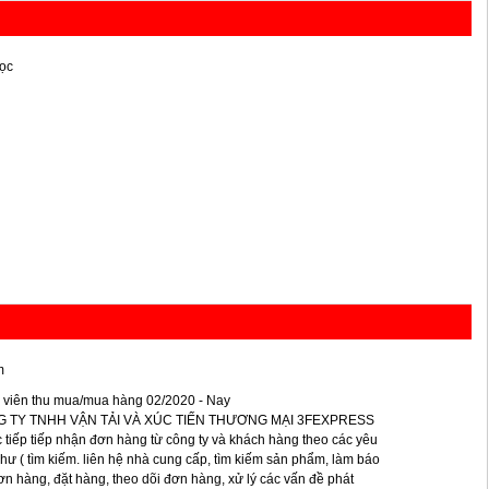
ọc
m
 viên thu mua/mua hàng 02/2020 - Nay
 TY TNHH VẬN TẢI VÀ XÚC TIẾN THƯƠNG MẠI 3FEXPRESS
c tiếp tiếp nhận đơn hàng từ công ty và khách hàng theo các yêu
hư ( tìm kiếm. liên hệ nhà cung cấp, tìm kiếm sản phẩm, làm báo
ơn hàng, đặt hàng, theo dõi đơn hàng, xử lý các vấn đề phát