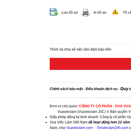
Lưu hồ sơ
In hồ sơ
Tố c
Thích và chia sẽ việc làm đảm bảo trên
Quy 
Chính sách bảo mật
Điều khoản dịch vụ
-
-
Đơn vị chủ quản:
CÔNG TY CỔ PHẦN - VUA VUA
Vuavieclam (Vuavieclam JSC) © Bản quyền Vu
Giấy phép đăng ký kinh doanh: Công ty cổ phần V
Vua Việc Làm Việt Nam
đã hoạt động hơn 12 năm 
Nam, như
Vuavieclam.com
-
Timvieclam24h.com.