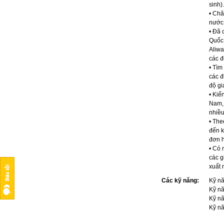
sinh).
• Chă
nước
• Đã 
Quốc 
Aliwa
các đ
• Tìm
các đ
độ gi
• Kiế
Nam, 
nhiều
• The
đến k
đơn h
• Có 
các g
xuất 
Các kỹ năng:
Kỹ nă
Kỹ nă
Kỹ nă
Kỹ nă