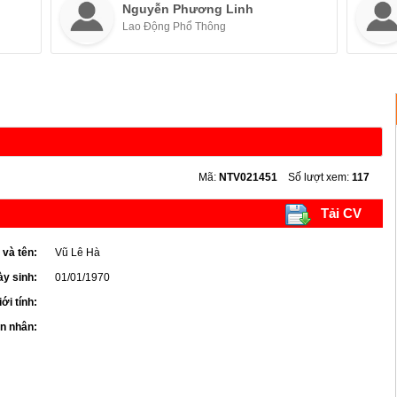
Nguyễn Phương Linh
Lao Động Phổ Thông
Mã:
NTV021451
Số lượt xem:
117
Tải CV
 và tên:
Vũ Lê Hà
y sinh:
01/01/1970
iới tính:
ôn nhân: