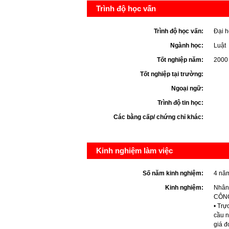
Trình độ học vấn
Trình độ học vấn:
Đại h
Ngành học:
Luật
Tốt nghiệp năm:
2000
Tốt nghiệp tại trường:
Ngoại ngữ:
Trình độ tin học:
Các bằng cấp/ chứng chỉ khác:
Kinh nghiệm làm việc
Số năm kinh nghiệm:
4 nă
Kinh nghiệm:
Nhân
CÔNG
• Trự
cầu n
giá đ