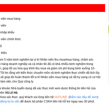
 viên mua hàng
 viên
 nhập khẩu
viên chính thức
ội
 triệu
ơn 5 năm kinh nghiệm tại vị trí Nhân viên thu mua/mua hàng, chăm sóc
 hàng doanh nghiệp và cá nhân tôi đã có khá nhiều kinh nghiệm trong
, giúp tối ưu hóa quy trình thu mua và giảm chi phí trung bình xuống 10-
Tôi tin rằng với kiến thức chuyên môn và kinh nghiệm thực chiến đã tích lũy
sẽ giúp tôi hoàn thành tốt vị trí Nhân viên mua hàng và rất hy vọng có cơ hội
làm việc cho Quý công ty
ài khoản Nhà tuyển dụng đã xác thực mới xem được thông tin liên hệ của
viên
Vũ Lê Hà
.
hưa xác thực, quý khách vui lòng liên hệ
HOTLINE:
(
Bấm vào đây để xem
)
đăng ký tư vấn
để được bộ phận CSKH liên hệ hỗ trợ ngay sau 30 phút.