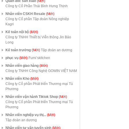
Quản đốc sản xuất
(Mới)
Công ty Cổ Phần Thái Bình Hưng Thịnh
Nhân viên CSKH Resale
(Mới)
Công ty Cổ phần Tập đoàn Nông nghiệp
Kagri
Kế toán nội bộ
(Mới)
Công ty TNHH Thiết bị Viễn thông Jin Bảo
Long
Kế toán trưởng
(Mới)
Tập đoàn an dương
phục vụ
(Mới)
Fumi’skitchen
Nhân viên giao hàng
(Mới)
Công ty TNHH Công Nghệ GOWIN VIỆT NAM
Nhân viên Kho
(Mới)
Công ty Cổ phần Phát triển Thương mại Tú
Phương
Nhân viên vận hành Tiktok Shop
(Mới)
Công ty Cổ phần Phát triển Thương mại Tú
Phương
Nhân viên nghiệp vụ thị...
(Mới)
Tập đoàn an dương
Nhân viên tư vấn tuyển sinh
(Mới)