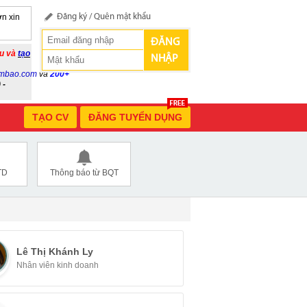
n xin
Đăng ký
/
Quên mật khẩu
ĐĂNG
ầu và
tạo
NHẬP
mbao.com
và
200+
 -
TẠO CV
ĐĂNG TUYỂN DỤNG
TD
Thông báo từ BQT
Lê Thị Khánh Ly
Nhân viên kinh doanh