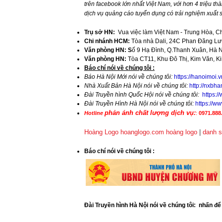
trên facebook lớn nhất Việt Nam, với hơn 4 triệu thà
dịch vụ quảng cáo tuyển dụng có trải nghiệm xuất
Trụ sở HN:
Vua việc làm Việt Nam - Trung Hòa, C
Chi nhánh HCM:
Tòa nhà Dali, 24C Phan Đăng Lưu
Văn phòng HN: S
ố 9 Hạ Đình, Q.Thanh Xuân, Hà 
Văn phòng HN:
Tòa CT11, Khu Đô Thị, Kim Văn, K
​Báo chí nói về chúng tôi :
Báo Hà Nội Mới nói về chúng tôi:
https://hanoimoi.
Nhà Xuất Bản Hà Nội nói về chúng tôi:
http://nxbha
Đài Truyền hình Quốc Hội nói về chúng tôi:
https:
Đài Truyền Hình Hà Nội nói về chúng tôi:
https://
phản ánh chất lượng dịch vụ:
Hotline
:
0971.888.
Hoàng Logo hoanglogo.com
hoàng logo
|
danh s
​Báo chí nói về chúng tôi
:
Đài Truyền hình Hà Nội nói về chúng tôi: nhấn đ