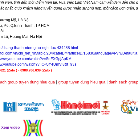
nh viên, tính đến thời điểm hiện tại,
Vua Việc Làm Việt Nam
cam kết đem đến cho qu
 sắc nhất, giúp khách hàng tuyển dụng được nhân sự phù hợp, một cách đơn giản, 
hương Mỹ, Hà Nội.
, P.6, Q.Bình Thạnh, TP HCM
Nội
im Lũ, Hoàng Mai, Hà Nội
vn/chang-thanh-nien-giau-nghi-luc-434488.html
noi.com.vn/chi_tiet_tin/tabid/204/cateID/4/artilceID/16830/language/vi-VN/Default.
//www.youtube.com/watch?v=SeEXGpjApKM
www.youtube.com/watch?v=O-f0Y4UmVi8&t=93s
621 (Zalo )
-
0988.766.639
(Zalo )
ach group tuyen dung hieu qua
|
group tuyen dung hieu qua
|
danh sach group
ể
Xem video