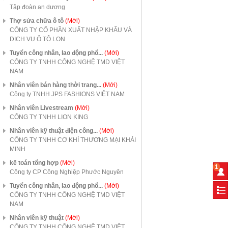
Tập đoàn an dương
Thợ sửa chữa ô tô
(Mới)
CÔNG TY CỔ PHẦN XUẤT NHẬP KHẨU VÀ
DỊCH VỤ Ô TÔ LON
Tuyển công nhân, lao động phổ...
(Mới)
CÔNG TY TNHH CÔNG NGHỆ TMD VIỆT
NAM
Nhân viên bán hàng thời trang...
(Mới)
Công ty TNHH JPS FASHIONS VIỆT NAM
Nhân viên Livestream
(Mới)
CÔNG TY TNHH LION KING
Nhân viên kỹ thuật điện công...
(Mới)
CÔNG TY TNHH CƠ KHÍ THƯƠNG MẠI KHẢI
MINH
kế toán tổng hợp
(Mới)
1
Công ty CP Công Nghiệp Phước Nguyên
Tuyển công nhân, lao động phổ...
(Mới)
CÔNG TY TNHH CÔNG NGHỆ TMD VIỆT
NAM
Nhân viên kỹ thuật
(Mới)
CÔNG TY TNHH CÔNG NGHỆ TMD VIỆT