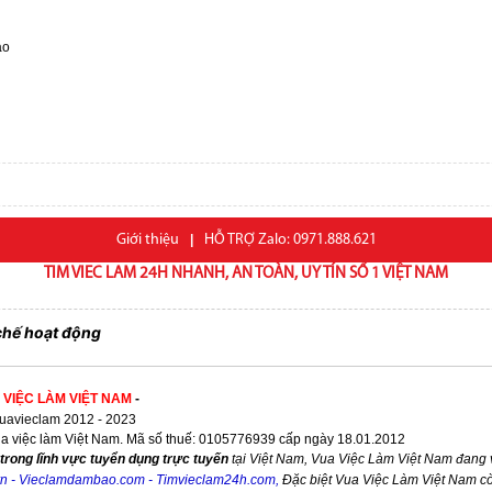
áo
Giới thiệu
|
HỖ TRỢ Zalo: 0971.888.621
TIM VIEC LAM 24H NHANH, AN TOÀN, UY TÍN SỐ 1 VIỆT NAM
chế hoạt động
 VIỆC LÀM VIỆT NAM
-
avieclam 2012 - 2023
ua việc làm Việt Nam. Mã số thuế: 0105776939 cấp ngày 18.01.2012
trong lĩnh vực tuyển dụng trực tuyến
tại Việt Nam,
Vua Việc Làm Việt Nam
đang v
vn
-
Vieclamdambao.com
-
Timvieclam24h.com
,
Đặc biệt
Vua Việc Làm Việt Nam
cò