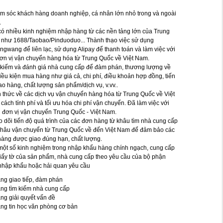
m sóc khách hàng doanh nghiệp, cá nhân lớn nhỏ trong và ngoài
.
có nhiều kinh nghiệm nhập hàng từ các nền tảng lớn của Trung
như 1688/Taobao/Pinduoduo... Thành thạo việc sử dụng
ngwang để liên lạc, sử dụng Alipay để thanh toán và làm việc với
ơn vị vận chuyển hàng hóa từ Trung Quốc về Việt Nam.
 kiếm và đánh giá nhà cung cấp để đàm phán, thương lượng về
iều kiện mua hàng như giá cả, chi phí, điều khoản hợp đồng, tiến
ao hàng, chất lượng sản phẩm/dịch vụ, v.vv..
n thức về các dịch vụ vận chuyển hàng hóa từ Trung Quốc về Việt
cách tính phí và tối ưu hóa chi phí vận chuyển. Đã làm việc với
 đơn vị vận chuyển Trung Quốc - Việt Nam.
o dõi tiến độ quá trình của các đơn hàng từ khâu tìm nhà cung cấp
hâu vận chuyển từ Trung Quốc về đến Việt Nam để đảm bảo các
àng được giao đúng hạn, chất lượng.
một số kinh nghiệm trong nhập khẩu hàng chính ngạch, cung cấp
iấy tờ của sản phẩm, nhà cung cấp theo yêu cầu của bộ phận
nhập khẩu hoặc hải quan yêu cầu
ng giao tiếp, đàm phán
ng tìm kiếm nhà cung cấp
ng giải quyết vấn đề
ng tin học văn phòng cơ bản