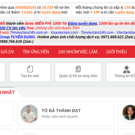
Hôm qua
(05/08/2026)
có
20.726
hồ sơ tìm
Mỗi tháng chúng tôi có xấp xỉ
159
đơ
việc có thêm:
13.041
vị trí
tuyển dụng
mới
việc mới +
100
vị trí cần
tuyển dụng
Mỗi
thành viên
được MIỄN PHÍ 1000 Tin
Đăng tuyển dụng
, 1000 lần up tin lên đ
100 CV tìm việc
free ,
không cần chờ duyệt, Trên
4 web
Timvieclam24h.com.vn
-
Vuavieclam.com
-
Timvieclam24h.com
-
Vieclamda
Group TUYỂN DỤNG
.
Hotline phản ánh chất lượng dịch vụ: 0971.888.621 (Zalo )
0988.766.639 (Zalo )
 GIÁ DV
TÌM ỨNG VIÊN
200 NHÓM VIỆC LÀM
GIỚI THIỆU
Tạo tin mới
Quản lý hồ sơ ứng viên
Thông tin N
I NHẤT
TÔ BÁ THÀNH ĐẠT
Nhân viên kinh doanh