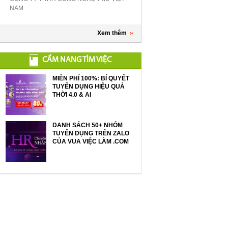
NAM
Xem thêm
CẨM NANG TÌM VIỆC
MIỄN PHÍ 100%: BÍ QUYẾT
TUYỂN DỤNG HIỆU QUẢ
THỜI 4.0 & AI
DANH SÁCH 50+ NHÓM
TUYỂN DỤNG TRÊN ZALO
CỦA VUA VIỆC LÀM .COM