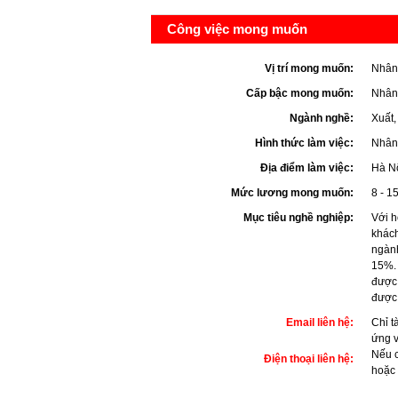
Công việc mong muốn
Vị trí mong muốn:
Nhân
Cấp bậc mong muốn:
Nhân
Ngành nghề:
Xuất,
Hình thức làm việc:
Nhân 
Địa điểm làm việc:
Hà N
Mức lương mong muốn:
8 - 15
Mục tiêu nghề nghiệp:
Với h
khách
ngành
15%. 
được 
được 
Email liên hệ:
Chỉ t
ứng 
Nếu c
Điện thoại liên hệ:
hoặc