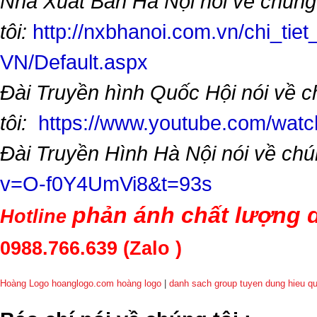
Nhà Xuất Bản Hà Nội nói về chúng
tôi:
http://nxbhanoi.com.vn/chi_tiet
VN/Default.aspx
Đài Truyền hình Quốc Hội nói về 
tôi:
https://www.youtube.com/wa
Đài Truyền Hình Hà Nội nói về chú
v=O-f0Y4UmVi8&t=93s
phản ánh chất lượng d
Hotline
0988.766.639
(Zalo )
Hoàng Logo hoanglogo.com
hoàng logo
|
danh sach group tuyen dung hieu q