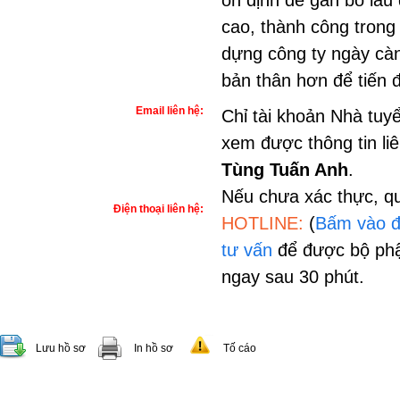
ổn định để gắn bó lâu 
cao, thành công trong
dựng công ty ngày càn
bản thân hơn để tiến 
Email liên hệ:
Chỉ tài khoản Nhà tuy
xem được thông tin li
Tùng Tuấn Anh
.
Nếu chưa xác thực, qu
Điện thoại liên hệ:
HOTLINE:
(
Bấm vào đ
tư vấn
để được bộ phậ
ngay sau 30 phút.
Lưu hồ sơ
In hồ sơ
Tố cáo