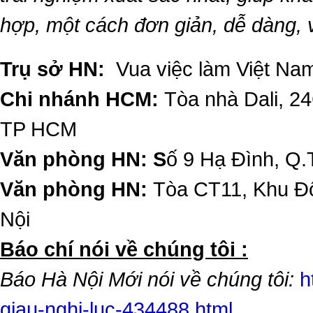
hợp, một cách đơn giản, dễ dàng,
Trụ sở HN:
Vua việc làm Việt Nam
Chi nhánh HCM:
Tòa nhà Dali, 2
TP HCM
Văn phòng HN: S
ố 9 Hạ Đình, Q.
Văn phòng HN:
Tòa CT11, Khu Đô
Nội
​Báo chí nói về chúng tôi :
Báo Hà Nội Mới nói về chúng tôi:
h
giau-nghi-luc-434488.html