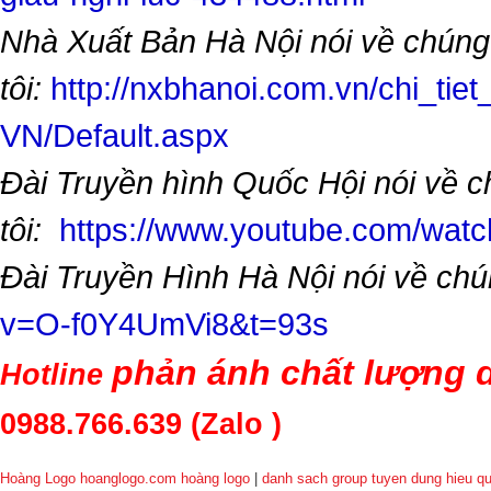
Nhà Xuất Bản Hà Nội nói về chúng
tôi:
http://nxbhanoi.com.vn/chi_tiet
VN/Default.aspx
Đài Truyền hình Quốc Hội nói về 
tôi:
https://www.youtube.com/wa
Đài Truyền Hình Hà Nội nói về chú
v=O-f0Y4UmVi8&t=93s
phản ánh chất lượng d
Hotline
0988.766.639
(Zalo )
Hoàng Logo hoanglogo.com
hoàng logo
|
danh sach group tuyen dung hieu q