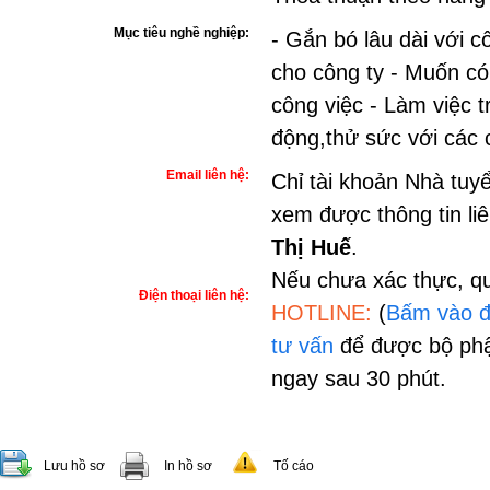
Mục tiêu nghề nghiệp:
- Gắn bó lâu dài với c
cho công ty - Muốn có 
công việc - Làm việc 
động,thử sức với các 
Email liên hệ:
Chỉ tài khoản Nhà tuy
xem được thông tin li
Thị Huế
.
Nếu chưa xác thực, qu
Điện thoại liên hệ:
HOTLINE:
(
Bấm vào đ
tư vấn
để được bộ phậ
ngay sau 30 phút.
Lưu hồ sơ
In hồ sơ
Tố cáo