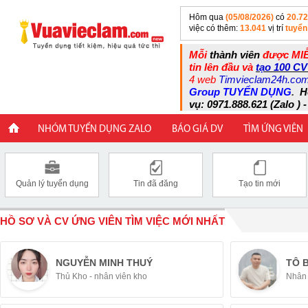
Hôm qua
(05/08/2026)
có
20.7
việc có thêm:
13.041
vị trí
tuyển
Mỗi
thành viên
được MIỄ
tin lên đầu và
tạo 100 CV
4 web
Timvieclam24h.co
Group TUYỂN DỤNG
.
H
vụ: 0971.888.621 (Zalo ) -
NHÓM TUYỂN DỤNG ZALO
BÁO GIÁ DV
TÌM ỨNG VIÊN
Quản lý tuyển dụng
Tin đã đăng
Tạo tin mới
HỒ SƠ VÀ CV ỨNG VIÊN TÌM VIỆC MỚI NHẤT
NGUYỄN MINH THUÝ
TÔ 
Thủ Kho - nhân viên kho
Nhân 